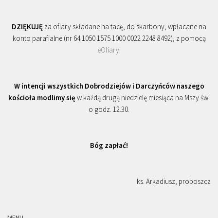
DZIĘKUJĘ
za ofiary składane na tacę, do skarbony, wpłacane na
konto parafialne (nr 64 1050 1575 1000 0022 2248 8492), z pomocą
eOfiary
.
W intencji wszystkich Dobrodziejów i Darczyńców naszego
kościoła modlimy się
w każdą drugą niedzielę miesiąca na Mszy św.
o godz. 12.30.
Bóg zapłać!
ks. Arkadiusz, proboszcz
MENU