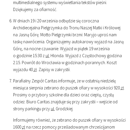
multimedialnego systemu wyświetlania tekstów pieśni.
Dziękujemy za ofiarność.
W dniach 19 i 20 września odbędzie się coroczna
Archidiecejalna Pielgrzymka do Tronu Naszej Matki i Królowej
na Jasną Górę. Motto Pielgrzymki brzmi: Maryjo uproś nam
łaskę nawrócenia. Organizujemy autokarowy wyjazd na Jasną
Górę, na nocne czuwanie. Wyjazd w piątek 19 września
o godzinie
15
:
30
z
ul.
Hlonda. Wyjazd z Częstochowy godzina
2
:
15
. Powrót do Wrocławia w godzinach porannych. Koszt
wyjazdu 40
zł
. Zapisy w zakrystii.
Parafialny Zespół Caritas informuje, że w ostatnią niedzielę
miesiąca sierpnia zebrano do puszek ofiary w wysokości 920
zł
.
Prosimy o przybory szkolne dla dzieci oraz ciepłą, czystą
odzież. Biuro Caritas znajduje się przy zakrystii – wejście od
strony parkingu przy
ul.
Grodzkiej.
Informujemy również, że zebrano do puszek ofiary w wysokości
1600
zł
na rzecz pomocy prześladowanym chrześcijanom