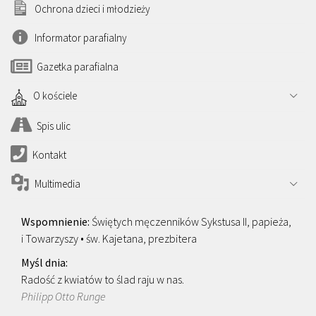
Ochrona dzieci i młodzieży
Informator parafialny
Gazetka parafialna
O kościele
Spis ulic
Kontakt
Multimedia
Świętych męczenników Sykstusa II, papieża,
i Towarzyszy • św. Kajetana, prezbitera
Radość z kwiatów to ślad raju w nas.
Philipp Otto Runge