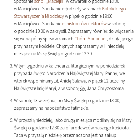
Spotkanie
scholi „Maciejki”
w czwartek o godzinie
18
:
30
w Maciejówce. Spotkanie młodzieży w ramach
Katolickiego
Stowarzyszenia Młodzieży
w piątek o godzinie
19
:
00
w Maciejówce. Spotkanie
ministrantów i lektorów
w sobotę
o godzinie
10
:
00
w zakrystii. Zapraszamy również do włączenia
się we wspólny śpiew w ramach
Chóru Marianum
, działającego
przy naszym kościele. Chętnych zapraszamy w III niedzielę
miesiąca na Mszę Świętą o godzinie
12
:
30
.
W tym tygodniu w kalendarzu liturgicznym: w poniedziałek
przypada święto Narodzenia Najświętszej Maryi Panny, we
wtorek wspominamy
bł.
Anielę Salawę, w piątek 12 uczcimy
Najświętsze Imię Maryi, a w sobotę
św.
Jana Chryzostoma.
W sobotę 13 września, po Mszy Świętej o godzinie
18
:
00
,
zapraszamy na nabożeństwo fatimskie.
W przyszłą niedzielę, jako drugą miesiąca modlimy się na Mszy
Świętej o godzinie
12
:
30
za ofiarodawców naszego kościoła.
Taca w przyszłą niedzielę przeznaczona jest na zakup