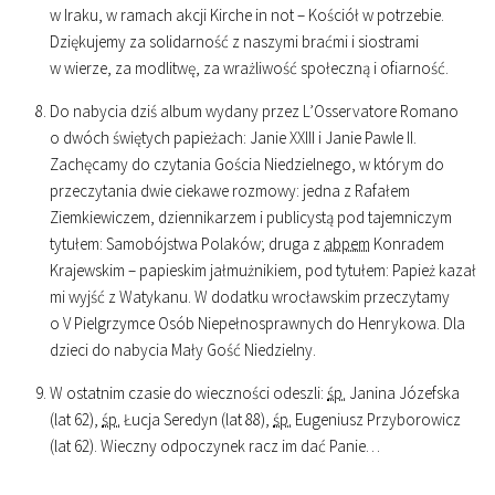
w Iraku, w ramach akcji Kirche in not – Kościół w potrzebie.
Dziękujemy za solidarność z naszymi braćmi i siostrami
w wierze, za modlitwę, za wrażliwość społeczną i ofiarność.
Do nabycia dziś album wydany przez L’Osservatore Romano
o dwóch świętych papieżach: Janie XXIII i Janie Pawle II.
Zachęcamy do czytania Gościa Niedzielnego, w którym do
przeczytania dwie ciekawe rozmowy: jedna z Rafałem
Ziemkiewiczem, dziennikarzem i publicystą pod tajemniczym
tytułem: Samobójstwa Polaków; druga z
abpem
Konradem
Krajewskim – papieskim jałmużnikiem, pod tytułem: Papież kazał
mi wyjść z Watykanu. W dodatku wrocławskim przeczytamy
o V Pielgrzymce Osób Niepełnosprawnych do Henrykowa. Dla
dzieci do nabycia Mały Gość Niedzielny.
W ostatnim czasie do wieczności odeszli:
śp.
Janina Józefska
(lat 62),
śp.
Łucja Seredyn (lat 88),
śp.
Eugeniusz Przyborowicz
(lat 62). Wieczny odpoczynek racz im dać Panie…