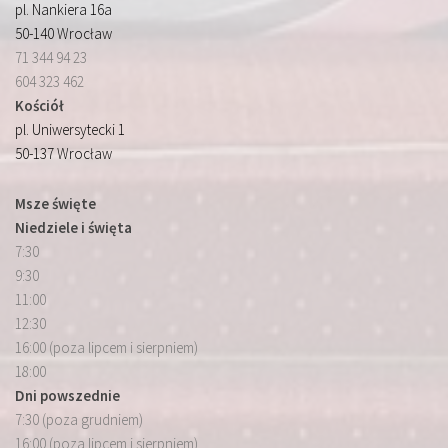
pl. Nankiera 16a
50-140 Wrocław
71 344 94 23
604 323 462
Kościół
pl. Uniwersytecki 1
50-137 Wrocław
Msze święte
Niedziele i święta
7:30
9:30
11:00
12:30
16:00 (poza lipcem i sierpniem)
18:00
Dni powszednie
7:30 (poza grudniem)
16:00 (poza lipcem i sierpniem)