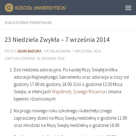
OGŁOSZENIA PARAFIALNE
23 Niedziela Zwykła – 7 września 2014
PRZEZ
ADAM BADURA
· OPUBLIKOWANE
7 WRZEŚNIA 2014
·
ZAKTUALIZOWANE
21 GRUDNIA 2018
Dziś niedziela adoracyjna. Po każdej Mszy Świętej krótka
adoracja Najświętszego Sakramentu oraz adoracja w ciszy od
godziny
17
:
00
do godziny
18
:
00
. Dziś o godzinie
12
:
30
Msza
Święta, w intencjach
Wspólnoty Żywego Różańca
i zmiana
tajemnic różańcowych.
Na progu nowego roku szkolnego i katechetycznego
zapraszamy dzieci na Mszę Świętą niedzielną o godzinie
11
:
00
oraz młodzież na Mszę Świętą niedzielną o godzinie 16.00.