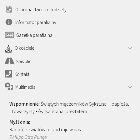
Ochrona dzieci i młodzieży
Informator parafialny
Gazetka parafialna
O kościele
Spis ulic
Kontakt
Multimedia
Świętych męczenników Sykstusa II, papieża,
i Towarzyszy • św. Kajetana, prezbitera
Radość z kwiatów to ślad raju w nas.
Philipp Otto Runge