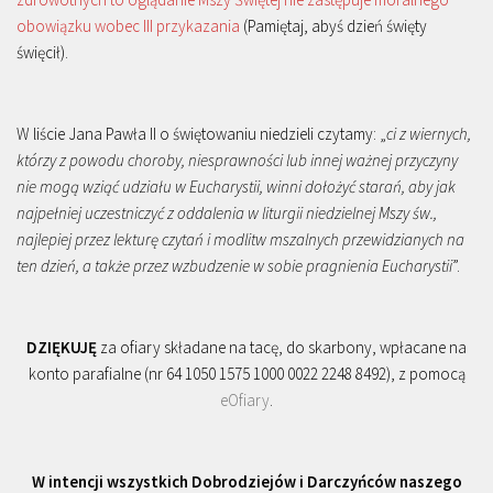
obowiązku wobec III przykazania
(Pamiętaj, abyś dzień święty
święcił).
W liście Jana Pawła II o świętowaniu niedzieli czytamy: „
ci z wiernych,
którzy z powodu choroby, niesprawności lub innej ważnej przyczyny
nie mogą wziąć udziału w Eucharystii, winni dołożyć starań, aby jak
najpełniej uczestniczyć z oddalenia w liturgii niedzielnej Mszy św.,
najlepiej przez lekturę czytań i modlitw mszalnych przewidzianych na
ten dzień, a także przez wzbudzenie w sobie pragnienia Eucharystii
”.
DZIĘKUJĘ
za ofiary składane na tacę, do skarbony, wpłacane na
konto parafialne (nr 64 1050 1575 1000 0022 2248 8492), z pomocą
eOfiary
.
W intencji wszystkich Dobrodziejów i Darczyńców naszego