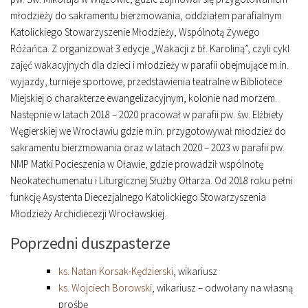
młodzieży do sakramentu bierzmowania, oddziałem parafialnym
Katolickiego Stowarzyszenie Młodzieży, Wspólnotą Żywego
Różańca. Z organizował 3 edycje „Wakacji z bł. Karoliną”, czyli cykl
zajęć wakacyjnych dla dzieci i młodzieży w parafii obejmujące m.in.
wyjazdy, turnieje sportowe, przedstawienia teatralne w Bibliotece
Miejskiej o charakterze ewangelizacyjnym, kolonie nad morzem.
Następnie w latach 2018 – 2020 pracował w parafii pw. św. Elżbiety
Węgierskiej we Wrocławiu gdzie m.in. przygotowywał młodzież do
sakramentu bierzmowania oraz w latach 2020 – 2023 w parafii pw.
NMP Matki Pocieszenia w Oławie, gdzie prowadził wspólnotę
Neokatechumenatu i Liturgicznej Służby Ołtarza. Od 2018 roku pełni
funkcję Asystenta Diecezjalnego Katolickiego Stowarzyszenia
Młodzieży Archidiecezji Wrocławskiej.
Poprzedni duszpasterze
ks. Natan Korsak-Kędzierski
, wikariusz
ks. Wojciech Borowski
, wikariusz – odwołany na własną
prośbę