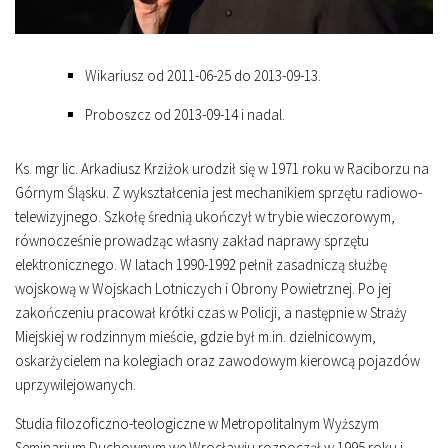
Wikariusz od 2011-06-25 do 2013-09-13.
Proboszcz od 2013-09-14 i nadal.
Ks. mgr lic. Arkadiusz Krziżok urodził się w 1971 roku w Raciborzu na
Górnym Śląsku. Z wykształcenia jest mechanikiem sprzętu radiowo-
telewizyjnego. Szkołę średnią ukończył w trybie wieczorowym,
równocześnie prowadząc własny zakład naprawy sprzętu
elektronicznego. W latach 1990-1992 pełnił zasadniczą służbę
wojskową w Wojskach Lotniczych i Obrony Powietrznej. Po jej
zakończeniu pracował krótki czas w Policji, a następnie w Straży
Miejskiej w rodzinnym mieście, gdzie był m.in. dzielnicowym,
oskarżycielem na kolegiach oraz zawodowym kierowcą pojazdów
uprzywilejowanych.
Studia filozoficzno-teologiczne w Metropolitalnym Wyższym
Seminarium Duchownym we Wrocławiu rozpoczął w 1995 roku i