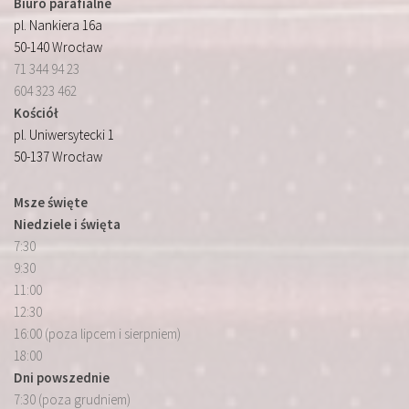
Biuro parafialne
pl. Nankiera 16a
50-140 Wrocław
71 344 94 23
604 323 462
Kościół
pl. Uniwersytecki 1
50-137 Wrocław
Msze święte
Niedziele i święta
7:30
9:30
11:00
12:30
16:00 (poza lipcem i sierpniem)
18:00
Dni powszednie
7:30 (poza grudniem)