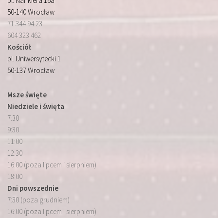
pl. Nankiera 16a
50-140 Wrocław
71 344 94 23
604 323 462
Kościół
pl. Uniwersytecki 1
50-137 Wrocław
Msze święte
Niedziele i święta
7:30
9:30
11:00
12:30
16:00 (poza lipcem i sierpniem)
18:00
Dni powszednie
7:30 (poza grudniem)
16:00 (poza lipcem i sierpniem)