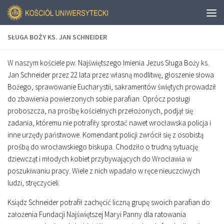
SŁUGA BOŻY KS. JAN SCHNEIDER
W naszym kościele pw. Najświętszego Imienia Jezus Sługa Boży ks.
Jan Schneider przez 22 lata przez własną modlitwę, głoszenie słowa
Bożego, sprawowanie Eucharystii, sakramentów świętych prowadził
do zbawienia powierzonych sobie parafian. Oprócz posługi
proboszcza, na prośbę kościelnych przełożonych, podjął się
zadania, któremu nie potrafiły sprostać nawet wrocławska policja i
inne urzędy państwowe. Komendant policji zwrócił się z osobistą
prośbą do wrocławskiego biskupa. Chodziło o trudną sytuację
dziewcząt i młodych kobiet przybywających do Wrocławia w
poszukiwaniu pracy. Wiele z nich wpadało w ręce nieuczciwych
ludzi, stręczycieli.
Ksiądz Schneider potrafił zachęcić liczną grupę swoich parafian do
założenia Fundacji Najświętszej Maryi Panny dla ratowania