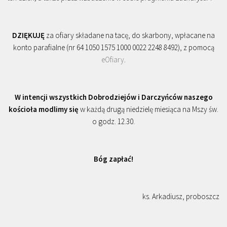
DZIĘKUJĘ
za ofiary składane na tacę, do skarbony, wpłacane na
konto parafialne (nr 64 1050 1575 1000 0022 2248 8492), z pomocą
eOfiary
.
W intencji wszystkich Dobrodziejów i Darczyńców naszego
kościoła modlimy się
w każdą drugą niedzielę miesiąca na Mszy św.
o godz. 12.30.
Bóg zapłać!
ks. Arkadiusz, proboszcz