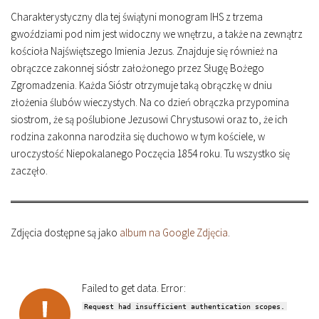
Charakterystyczny dla tej świątyni monogram IHS z trzema
gwoździami pod nim jest widoczny we wnętrzu, a także na zewnątrz
kościoła Najświętszego Imienia Jezus. Znajduje się również na
obrączce zakonnej sióstr założonego przez Sługę Bożego
Zgromadzenia. Każda Sióstr otrzymuje taką obrączkę w dniu
złożenia ślubów wieczystych. Na co dzień obrączka przypomina
siostrom, że są poślubione Jezusowi Chrystusowi oraz to, że ich
rodzina zakonna narodziła się duchowo w tym kościele, w
uroczystość Niepokalanego Poczęcia 1854 roku. Tu wszystko się
zaczęło.
Zdjęcia dostępne są jako
album na Google Zdjęcia
.
Failed to get data. Error:
Request had insufficient authentication scopes.