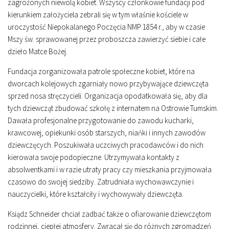
zagrożonych niewolą kobiet. Wszyscy członkowie fundacji pod
kierunkiem założyciela zebrali się w tym właśnie kościele w
uroczystość Niepokalanego Poczęcia NMP 1854 r., aby w czasie
Mszy św. sprawowanej przez proboszcza zawierzyć siebie i całe
dzieło Matce Bożej.
Fundacja zorganizowała patrole społeczne kobiet, które na
dworcach kolejowych zgarniały nowo przybywające dziewczęta
sprzed nosa stręczycieli. Organizacja opodatkowała się, aby dla
tych dziewcząt zbudować szkołę z internatem na Ostrowie Tumskim.
Dawała profesjonalne przygotowanie do zawodu kucharki,
krawcowej, opiekunki osób starszych, niańki i innych zawodów
dziewczęcych. Poszukiwała uczciwych pracodawców i do nich
kierowała swoje podopieczne. Utrzymywała kontakty z
absolwentkami i w razie utraty pracy czy mieszkania przyjmowała
czasowo do swojej siedziby. Zatrudniała wychowawczynie i
nauczycielki, które kształciły i wychowywały dziewczęta.
Ksiądz Schneider chciał zadbać także o ofiarowanie dziewczętom
rodzinnej, ciepłej atmosfery. Zwracał się do różnych zgromadzeń