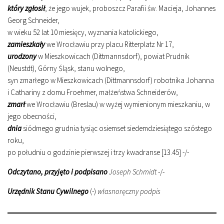
który zgłosił
, że jego wujek, proboszcz Parafii św. Macieja, Johannes
Georg Schneider,
w wieku 52 lat 10 miesięcy, wyznania katolickiego,
zamieszkały
we Wrocławiu przy placu Ritterplatz Nr 17,
urodzony
w Mieszkowicach (Dittmannsdorf), powiat Prudnik
(Neustdt), Górny Śląsk, stanu wolnego,
syn zmarłego w Mieszkowicach (Dittmannsdorf) robotnika Johanna
i Cathariny z domu Froehmer, małżeństwa Schneiderów,
zmarł
we Wrocławiu (Breslau) w wyżej wymienionym mieszkaniu, w
jego obecności,
dnia
siódmego grudnia tysiąc osiemset siedemdziesiątego szóstego
roku,
po południu o godzinie pierwszej i trzy kwadranse [13.45] -/-
Odczytano, przyjęto i podpisano
Joseph Schmidt
-/-
Urzędnik Stanu Cywilnego
(-)
własnoręczny podpis