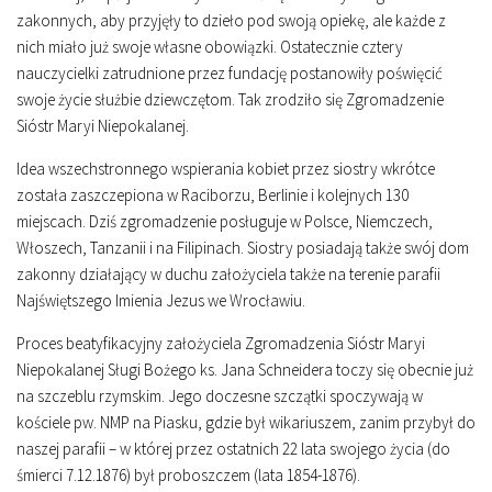
zakonnych, aby przyjęły to dzieło pod swoją opiekę, ale każde z
nich miało już swoje własne obowiązki. Ostatecznie cztery
nauczycielki zatrudnione przez fundację postanowiły poświęcić
swoje życie służbie dziewczętom. Tak zrodziło się Zgromadzenie
Sióstr Maryi Niepokalanej.
Idea wszechstronnego wspierania kobiet przez siostry wkrótce
została zaszczepiona w Raciborzu, Berlinie i kolejnych 130
miejscach. Dziś zgromadzenie posługuje w Polsce, Niemczech,
Włoszech, Tanzanii i na Filipinach. Siostry posiadają także swój dom
zakonny działający w duchu założyciela także na terenie parafii
Najświętszego Imienia Jezus we Wrocławiu.
Proces beatyfikacyjny założyciela Zgromadzenia Sióstr Maryi
Niepokalanej Sługi Bożego ks. Jana Schneidera toczy się obecnie już
na szczeblu rzymskim. Jego doczesne szczątki spoczywają w
kościele pw. NMP na Piasku, gdzie był wikariuszem, zanim przybył do
naszej parafii – w której przez ostatnich 22 lata swojego życia (do
śmierci 7.12.1876) był proboszczem (lata 1854-1876).