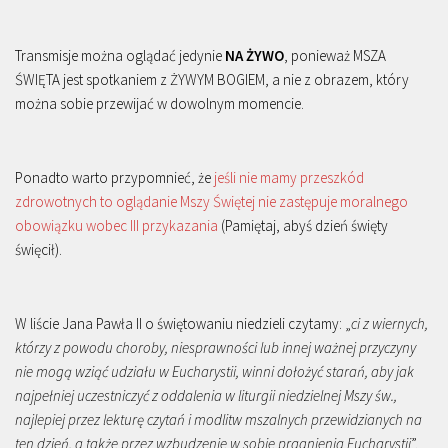
Transmisje można oglądać jedynie
NA ŻYWO
, ponieważ MSZA
ŚWIĘTA jest spotkaniem z ŻYWYM BOGIEM, a nie z obrazem, który
można sobie przewijać w dowolnym momencie.
Ponadto warto przypomnieć, że
jeśli nie mamy przeszkód
zdrowotnych to oglądanie Mszy Świętej nie zastępuje moralnego
obowiązku wobec III przykazania
(Pamiętaj, abyś dzień święty
święcił).
W liście Jana Pawła II o świętowaniu niedzieli czytamy: „
ci z wiernych,
którzy z powodu choroby, niesprawności lub innej ważnej przyczyny
nie mogą wziąć udziału w Eucharystii, winni dołożyć starań, aby jak
najpełniej uczestniczyć z oddalenia w liturgii niedzielnej Mszy św.,
najlepiej przez lekturę czytań i modlitw mszalnych przewidzianych na
ten dzień, a także przez wzbudzenie w sobie pragnienia Eucharystii
”.