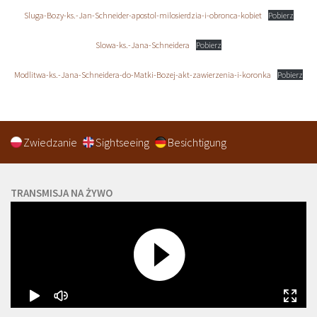
Sluga-Bozy-ks.-Jan-Schneider-apostol-milosierdzia-i-obronca-kobiet
Pobierz
Slowa-ks.-Jana-Schneidera
Pobierz
Modlitwa-ks.-Jana-Schneidera-do-Matki-Bozej-akt-zawierzenia-i-koronka
Pobierz
Zwiedzanie
Sightseeing
Besichtigung
TRANSMISJA NA ŻYWO