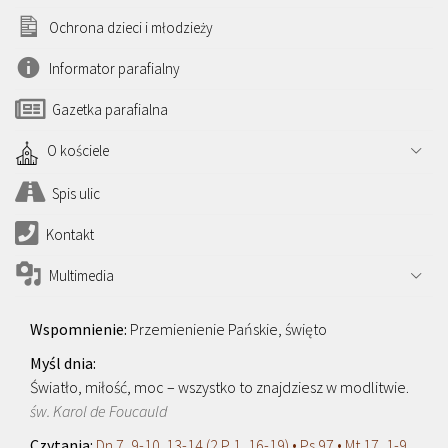
Ochrona dzieci i młodzieży
Informator parafialny
Gazetka parafialna
O kościele
Spis ulic
Kontakt
Multimedia
Przemienienie Pańskie, święto
Światło, miłość, moc – wszystko to znajdziesz w modlitwie.
św. Karol de Foucauld
Dn 7, 9-10. 13-14 (2 P 1, 16-19) • Ps 97 • Mt 17, 1-9