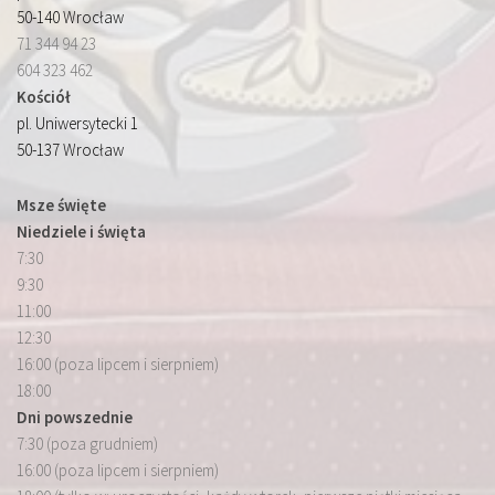
50-140 Wrocław
71 344 94 23
604 323 462
Kościół
pl. Uniwersytecki 1
50-137 Wrocław
Msze święte
Niedziele i święta
7:30
9:30
11:00
12:30
16:00 (poza lipcem i sierpniem)
18:00
Dni powszednie
7:30 (poza grudniem)
16:00 (poza lipcem i sierpniem)