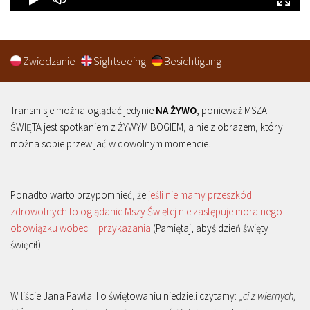
Zwiedzanie
Sightseeing
Besichtigung
Transmisje można oglądać jedynie
NA ŻYWO
, ponieważ MSZA
ŚWIĘTA jest spotkaniem z ŻYWYM BOGIEM, a nie z obrazem, który
można sobie przewijać w dowolnym momencie.
Ponadto warto przypomnieć, że
jeśli nie mamy przeszkód
zdrowotnych to oglądanie Mszy Świętej nie zastępuje moralnego
obowiązku wobec III przykazania
(Pamiętaj, abyś dzień święty
święcił).
W liście Jana Pawła II o świętowaniu niedzieli czytamy: „
ci z wiernych,