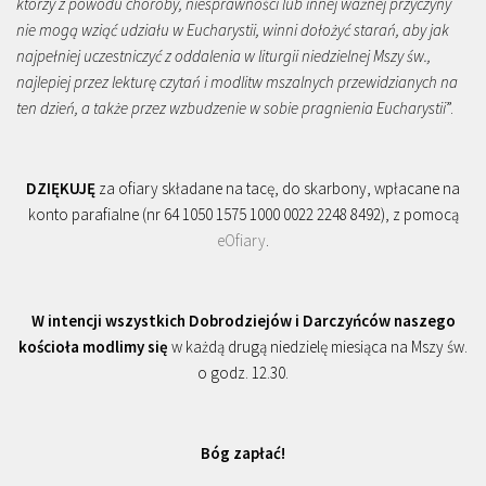
którzy z powodu choroby, niesprawności lub innej ważnej przyczyny
nie mogą wziąć udziału w Eucharystii, winni dołożyć starań, aby jak
najpełniej uczestniczyć z oddalenia w liturgii niedzielnej Mszy św.,
najlepiej przez lekturę czytań i modlitw mszalnych przewidzianych na
ten dzień, a także przez wzbudzenie w sobie pragnienia Eucharystii
”.
DZIĘKUJĘ
za ofiary składane na tacę, do skarbony, wpłacane na
konto parafialne (nr 64 1050 1575 1000 0022 2248 8492), z pomocą
eOfiary
.
W intencji wszystkich Dobrodziejów i Darczyńców naszego
kościoła modlimy się
w każdą drugą niedzielę miesiąca na Mszy św.
o godz. 12.30.
Bóg zapłać!