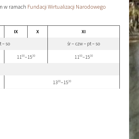
im w ramach
Fundacji Wirtualizacji Narodowego
IX
X
XI
t – so
śr – czw – pt – so
00
30
00
30
11
–15
11
–15
30
30
13
–15