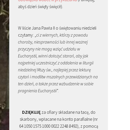
abyś dzień święty święcił).
W liście Jana Pawła II o świętowaniu niedzieli
czytamy: „
ci z wiernych, którzy z powodu
choroby, niesprawności lub innej ważnej
przyczyny nie mogą wziąć udziału w
Eucharystii, winni dołożyć starań, aby jak
najpełniej uczestniczyć z oddalenia w liturgii
niedzielnej Mszy św., najlepiej przez lekturę
czytań i modlitw mszalnych przewidzianych na
ten dzień, a także przez wzbudzenie w sobie
pragnienia Eucharystii
”.
DZIĘKUJĘ
za ofiary składane na tacę, do
skarbony, wpłacane na konto parafialne (nr
64 1050 1575 1000 0022 2248 8492), z pomocą