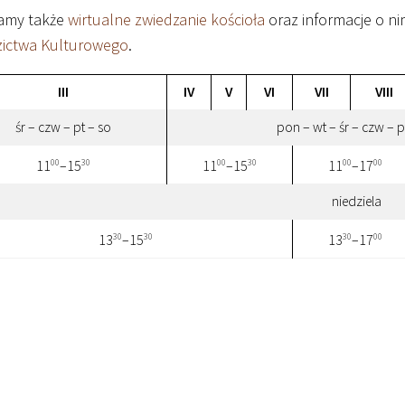
amy także
wirtualne zwiedzanie kościoła
oraz informacje o n
zictwa Kulturowego
.
III
IV
V
VI
VII
VIII
śr – czw – pt – so
pon – wt – śr – czw – p
00
30
00
30
00
00
11
–15
11
–15
11
–17
niedziela
30
30
30
00
13
–15
13
–17