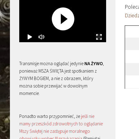
Polec
Dzied
Transmisje można oglądać jedynie
NA ŻYWO
,
ponieważ MSZA ŚWIĘTA jest spotkaniem z
ŻYWYM BOGIEM, a nie z obrazem, który
można sobie przewijać w dowolnym
momencie.
Ponadto warto przypomnieć, że
jeśli nie
mamy przeszkód zdrowotnych to oglądanie
Mszy Świętej nie zastępuje moralnego
obowiązku wobec III przykazania
(Pamiętaj,