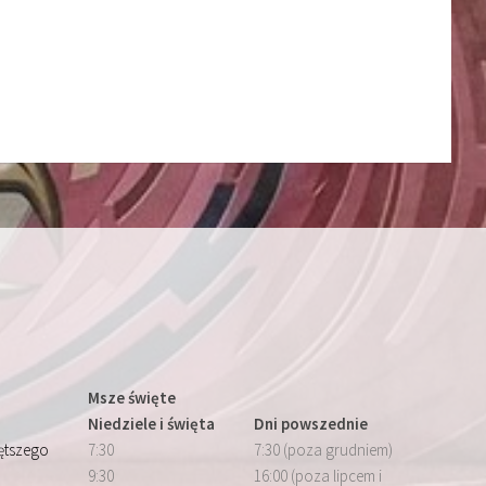
Msze święte
Niedziele i święta
Dni powszednie
iętszego
7:30
7:30 (poza grudniem)
9:30
16:00 (poza lipcem i