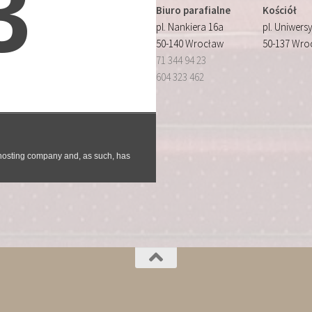
Biuro parafialne
Kościół
pl. Nankiera 16a
pl. Uniwersy
50-140 Wrocław
50-137 Wro
71 344 94 23
604 323 462