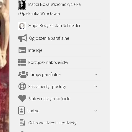
Matka Boża Wspomożycielka
i Opiekunka Wrocławia
Sługa Boży ks. Jan Schneider
Ogłoszenia parafialne
Intencje
Porządek nabożeństw
Grupy parafialne
Sakramenty i posługi
Ślub w naszym kościele
Ludzie
Ochrona dzieci i młodzieży