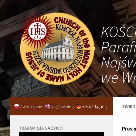
KOŚC
Paraf
Najśw
we Wr
Zwiedzanie
Sightseeing
Besichtigung
ZWIED
TRANSMISJA NA ŻYWO
Prosi