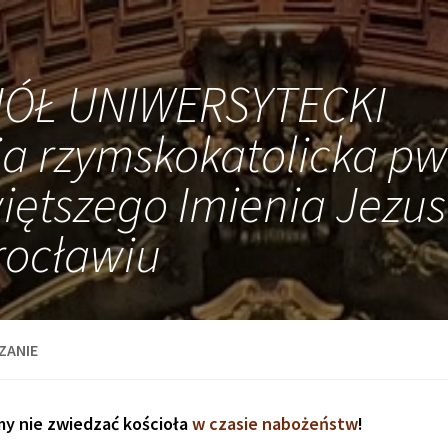
IÓŁ UNIWERSYTECKI
ia rzymskokatolicka pw
iętszego Imienia Jezus
ocławiu
ZANIE
my nie zwiedzać kościoła
w czasie nabożeństw
!