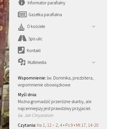
Informator parafialny
Gazetka parafialna
O kościele
Spis ulic
Kontakt
Multimedia
św. Dominika, prezbitera,
wspomnienie obowiązkowe
Można gromadzić przeróżne skarby, ale
najcenniejszy jest prawdziwy przyjaciel.
św. Jan Chryzostom
Ha 1, 12 – 2, 4 • Ps 9 • Mt 17, 14-20