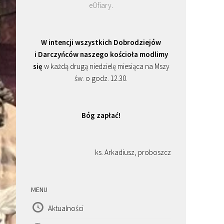
eOfiary
.
W intencji wszystkich Dobrodziejów
i Darczyńców naszego kościoła modlimy
się
w każdą drugą niedzielę miesiąca na Mszy
św. o godz. 12.30.
Bóg zapłać!
ks. Arkadiusz, proboszcz
MENU
Aktualności