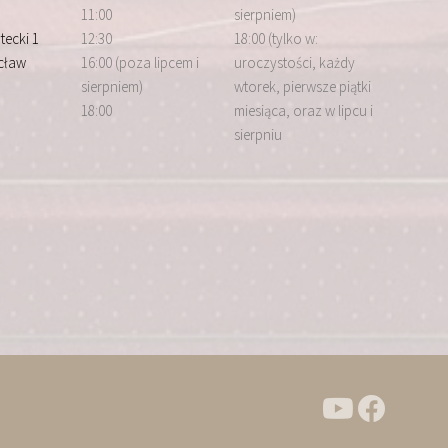
11:00
sierpniem)
tecki 1
12:30
18:00 (tylko w:
cław
16:00 (poza lipcem i
uroczystości, każdy
sierpniem)
wtorek, pierwsze piątki
18:00
miesiąca, oraz w lipcu i
sierpniu