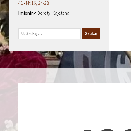
41 • Mt 16, 24-28
Doroty, Kajetana
Szukaj: