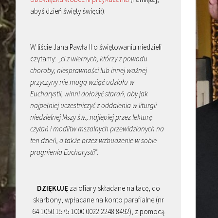
abyś dzień święty święcił).
W liście Jana Pawła II o świętowaniu niedzieli
czytamy: „
ci z wiernych, którzy z powodu
choroby, niesprawności lub innej ważnej
przyczyny nie mogą wziąć udziału w
Eucharystii, winni dołożyć starań, aby jak
najpełniej uczestniczyć z oddalenia w liturgii
niedzielnej Mszy św., najlepiej przez lekturę
czytań i modlitw mszalnych przewidzianych na
ten dzień, a także przez wzbudzenie w sobie
pragnienia Eucharystii
”.
DZIĘKUJĘ
za ofiary składane na tacę, do
skarbony, wpłacane na konto parafialne (nr
64 1050 1575 1000 0022 2248 8492), z pomocą