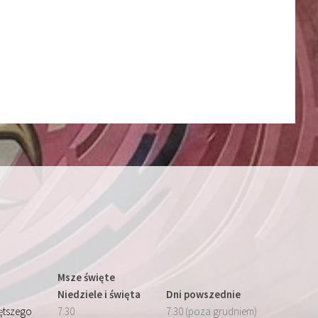
Msze święte
Niedziele i święta
Dni powszednie
iętszego
7:30
7:30 (poza grudniem)