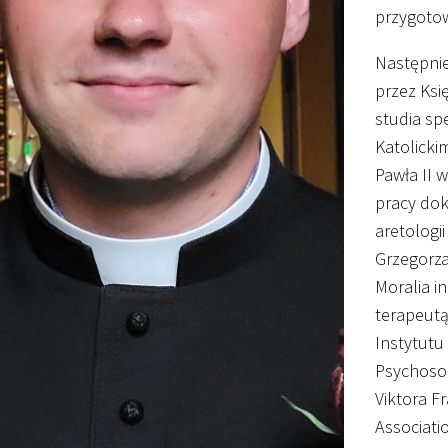
przygotow
Następnie
przez Ksi
studia spe
Katolicki
Pawła II 
pracy dok
aretologi
Grzegorza
Moralia i
terapeutą
Instytutu
Psychosom
Viktora F
Associati