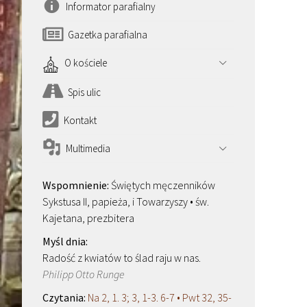
Informator parafialny
Gazetka parafialna
O kościele
Spis ulic
Kontakt
Multimedia
Świętych męczenników
Sykstusa II, papieża, i Towarzyszy • św.
Kajetana, prezbitera
Radość z kwiatów to ślad raju w nas.
Philipp Otto Runge
Na 2, 1. 3; 3, 1-3. 6-7 • Pwt 32, 35-