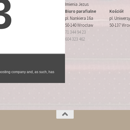
Imienia Jezus
Biuro parafialne
Kościół
pl. Nankiera 16a
pl. Uniwersy
50-140 Wrocław
50-137 Wro
71 344 94 23
604 323 462