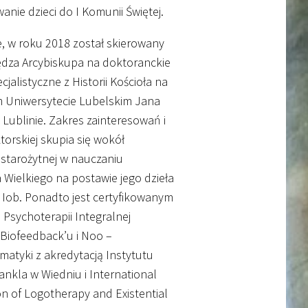
anie dzieci do I Komunii Świętej.
, w roku 2018 został skierowany
ędza Arcybiskupa na doktoranckie
cjalistyczne z Historii Kościoła na
m Uniwersytecie Lubelskim Jana
w Lublinie. Zakres zainteresowań i
torskiej skupia się wokół
i starożytnej w nauczaniu
 Wielkiego na postawie jego dzieła
n Iob. Ponadto jest certyfikowanym
 Psychoterapii Integralnej
 Biofeedback’u i Noo –
atyki z akredytacją Instytutu
rankla w Wiedniu i International
on of Logotherapy and Existential