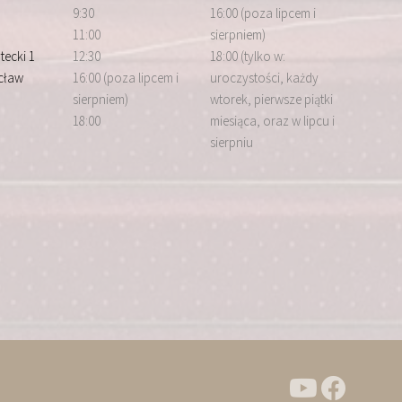
9:30
16:00 (poza lipcem i
11:00
sierpniem)
tecki 1
12:30
18:00 (tylko w:
cław
16:00 (poza lipcem i
uroczystości, każdy
sierpniem)
wtorek, pierwsze piątki
18:00
miesiąca, oraz w lipcu i
sierpniu