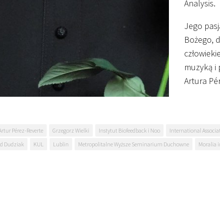
Analysis.
Jego pasj
Bożego, 
człowieki
muzyką i 
Artura Pé
Artur Pérez-Reverte
Grzegorz Wielki
Instytut Biofeedback i Noo
International Associa
id Dudziak
KUL
Lublin
Metropolitalne Wyższe Seminarium Duchowne
Moralia i