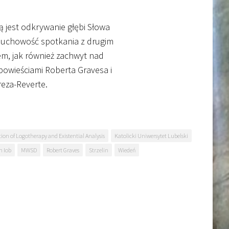
ą jest odkrywanie głębi Słowa
duchowość spotkania z drugim
em, jak również zachwyt nad
powieściami Roberta Gravesa i
reza-Reverte.
tion of Logotherapy and Existential Analysis
Katolicki Uniwersytet Lubelski
n Iob
MWSD
Robert Graves
Strzelin
Wiedeń