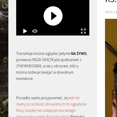
PRZEZ
Transmisje można oglądać jedynie
NA ŻYWO
,
ponieważ MSZA ŚWIĘTA jest spotkaniem z
ŻYWYM BOGIEM, a nie z obrazem, który
można sobie przewijać w dowolnym
momencie.
Ponadto warto przypomnieć, że
jeśli nie
mamy przeszkód zdrowotnych to oglądanie
Mszy Świętej nie zastępuje moralnego
obowiązku wobec III przykazania
(Pamiętaj,