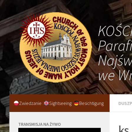
KOŚC
Paraf
Najśw
we Wr
Zwiedzanie
Sightseeing
Besichtigung
DUSZP
TRANSMISJA NA ŻYWO
ks