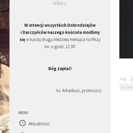
eOfiary
.
W intencji wszystkich Dobrodziejów
i Darczyńców naszego kościoła modlimy
się
w każdą drugą niedzielę miesiąca na Mszy
św. o godz. 12.30.
Bóg zapłać!
Tagi:
ks. Daw
ks. Arkadiusz, proboszcz
MENU
Aktualności