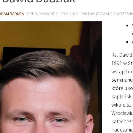
ADAM BADURA
· OPUBLIKOWANE
1 LIPCA 2022
· ZAKTUALIZOWANE
3 WRZEŚNI
Ks. Dawid
1992 w St
wstąpił d
Seminari
które uko
kapłański
wikariusz
Wrocławi
katechezą
nauczani