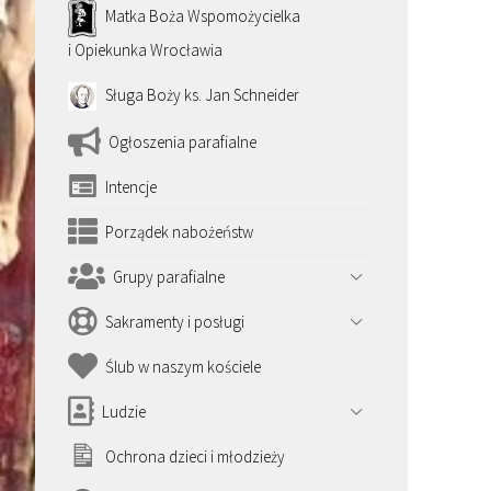
Matka Boża Wspomożycielka
i Opiekunka Wrocławia
Sługa Boży ks. Jan Schneider
Ogłoszenia parafialne
Intencje
Porządek nabożeństw
Grupy parafialne
Sakramenty i posługi
Ślub w naszym kościele
Ludzie
Ochrona dzieci i młodzieży