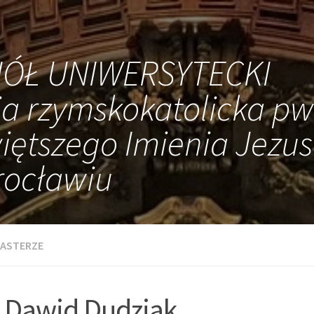
IÓŁ UNIWERSYTECKI
ia rzymskokatolicka pw
iętszego Imienia Jezus
ocławiu
ASTERZE
. Dawid Dudziak