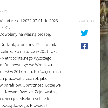
A 2023
Wikariusz od 2022-07-01 do 2023-
UDOSTĘPNIJ
08-31.
Odwołany na własną prośbę.
 Dudziak, urodzony 12 listopada
rzelinie. Po maturze w 2011 roku
o Metropolitalnego Wyższego
um Duchownego we Wrocławiu,
ńczył w 2017 roku. Po święceniach
ch pracował przez rok jako
 w parafii pw. Opatrzności Bożej we
u – Nowym Dworze. Zajmował się
 dzieci przedszkolnych i z klas
a początkowego. Prowadził