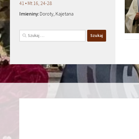
41 • Mt 16, 24-28
Doroty, Kajetana
Szukaj: