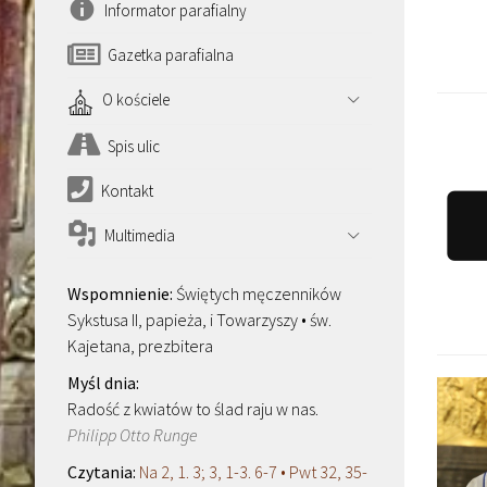
Informator parafialny
Gazetka parafialna
O kościele
Spis ulic
Kontakt
Multimedia
Świętych męczenników
Sykstusa II, papieża, i Towarzyszy • św.
Kajetana, prezbitera
Radość z kwiatów to ślad raju w nas.
Philipp Otto Runge
Na 2, 1. 3; 3, 1-3. 6-7 • Pwt 32, 35-