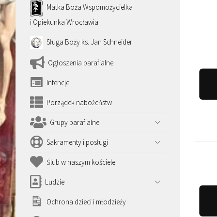
Matka Boża Wspomożycielka
i Opiekunka Wrocławia
Sługa Boży ks. Jan Schneider
Ogłoszenia parafialne
Intencje
Porządek nabożeństw
Grupy parafialne
Sakramenty i posługi
Ślub w naszym kościele
Ludzie
Ochrona dzieci i młodzieży