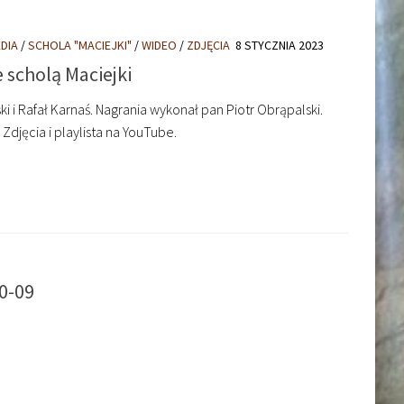
DIA
/
SCHOLA "MACIEJKI"
/
WIDEO
/
ZDJĘCIA
8 STYCZNIA 2023
 scholą Maciejki
i i Rafał Karnaś. Nagrania wykonał pan Piotr Obrąpalski.
djęcia i playlista na YouTube.
10-09