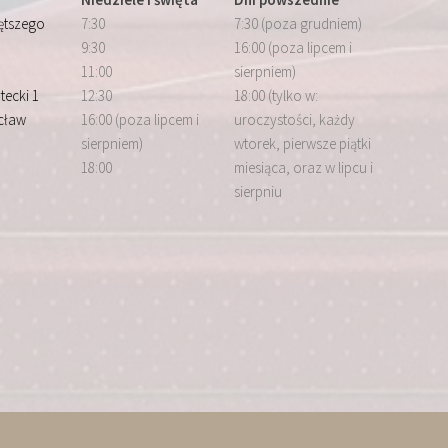
iętszego
7:30
7:30 (poza grudniem)
9:30
16:00 (poza lipcem i
11:00
sierpniem)
tecki 1
12:30
18:00 (tylko w:
cław
16:00 (poza lipcem i
uroczystości, każdy
sierpniem)
wtorek, pierwsze piątki
18:00
miesiąca, oraz w lipcu i
sierpniu