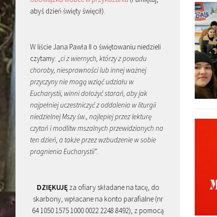
abyś dzień święty święcił).
W liście Jana Pawła II o świętowaniu niedzieli
czytamy: „
ci z wiernych, którzy z powodu
choroby, niesprawności lub innej ważnej
przyczyny nie mogą wziąć udziału w
Eucharystii, winni dołożyć starań, aby jak
najpełniej uczestniczyć z oddalenia w liturgii
niedzielnej Mszy św., najlepiej przez lekturę
czytań i modlitw mszalnych przewidzianych na
ten dzień, a także przez wzbudzenie w sobie
pragnienia Eucharystii
”.
DZIĘKUJĘ
za ofiary składane na tacę, do
skarbony, wpłacane na konto parafialne (nr
64 1050 1575 1000 0022 2248 8492), z pomocą