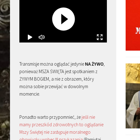
Transmisje można oglądać jedynie
NA ŻYWO
,
ponieważ MSZA ŚWIĘTA jest spotkaniem z
ŻYWYM BOGIEM, a nie z obrazem, który
można sobie przewijać w dowolnym
momencie.
Ponadto warto przypomnieć, że
jeśli nie
mamy przeszkód zdrowotnych to oglądanie
Mszy Świętej nie zastępuje moralnego
obowiązku wobec III przykazania
(Pamiętaj,