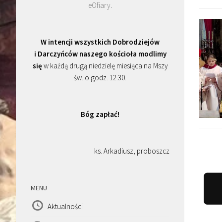
eOfiary
.
W intencji wszystkich Dobrodziejów
i Darczyńców naszego kościoła modlimy
się
w każdą drugą niedzielę miesiąca na Mszy
św. o godz. 12.30.
Bóg zapłać!
ks. Arkadiusz, proboszcz
MENU
Aktualności