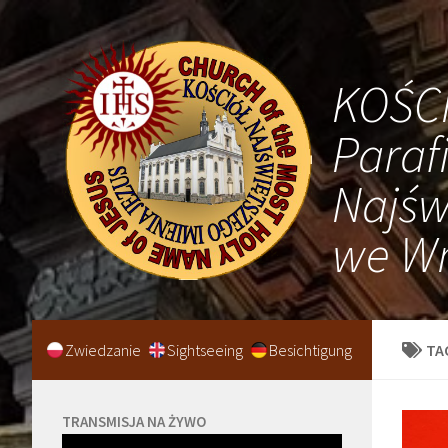
KOŚC
Paraf
Najśw
we Wr
Zwiedzanie
Sightseeing
Besichtigung
TA
TRANSMISJA NA ŻYWO