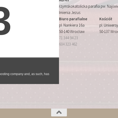
rzymskokatolicka parafia pw. Najśw
Imienia Jezus
Biuro parafialne
Kościół
pl. Nankiera 16a
pl. Uniwersy
50-140 Wrocław
50-137 Wro
71 344 94 23
604 323 462