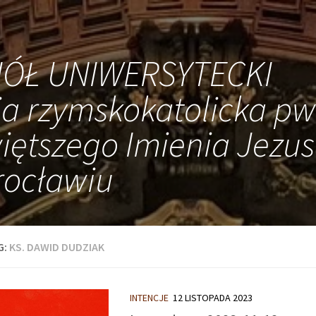
IÓŁ UNIWERSYTECKI
ia rzymskokatolicka pw
iętszego Imienia Jezus
ocławiu
G:
KS. DAWID DUDZIAK
INTENCJE
12 LISTOPADA 2023