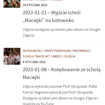
29 STYCZNIA 2023
2023-01-21 – Wyjście scholi
„Maciejki” na lodowisko
Zdjęcia dostępne są również jako album na Google
Zdjęcia.
AKTUALNOŚCI
/
GRUPY PARAFIALNE
/
MULTIMEDIA
/
SCHOLA "MACIEJKI"
/
WIDEO
/
ZDJĘCIA
8 STYCZNIA 2023
2023-01-08 – Kolędowanie ze scholą
Maciejki
Zdjęcia wykonali panowie Piotr Obrąpalski i Rafał
Karnaś. Nagrania wykonał pan Piotr Obrąpalski.
Dostępne są także jako album na Google Zdjęcia i
playlista na YouTube.