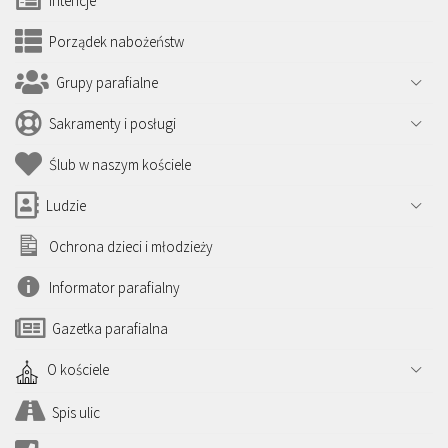
Intencje
Porządek nabożeństw
Grupy parafialne
Sakramenty i posługi
Ślub w naszym kościele
Ludzie
Ochrona dzieci i młodzieży
Informator parafialny
Gazetka parafialna
O kościele
Spis ulic