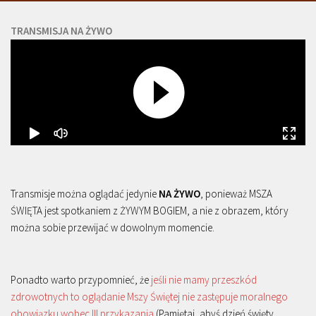
TRANSMISJA NA ŻYWO
Transmisje można oglądać jedynie
NA ŻYWO
, ponieważ MSZA
ŚWIĘTA jest spotkaniem z ŻYWYM BOGIEM, a nie z obrazem, który
można sobie przewijać w dowolnym momencie.
Ponadto warto przypomnieć, że
jeśli nie mamy przeszkód
zdrowotnych to oglądanie Mszy Świętej nie zastępuje moralnego
obowiązku wobec III przykazania
(Pamiętaj, abyś dzień święty