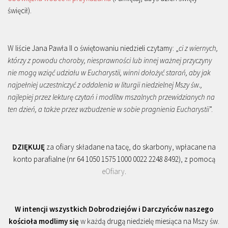
święcił).
W liście Jana Pawła II o świętowaniu niedzieli czytamy: „
ci z wiernych,
którzy z powodu choroby, niesprawności lub innej ważnej przyczyny
nie mogą wziąć udziału w Eucharystii, winni dołożyć starań, aby jak
najpełniej uczestniczyć z oddalenia w liturgii niedzielnej Mszy św.,
najlepiej przez lekturę czytań i modlitw mszalnych przewidzianych na
ten dzień, a także przez wzbudzenie w sobie pragnienia Eucharystii
”.
DZIĘKUJĘ
za ofiary składane na tacę, do skarbony, wpłacane na
konto parafialne (nr 64 1050 1575 1000 0022 2248 8492), z pomocą
eOfiary
.
W intencji wszystkich Dobrodziejów i Darczyńców naszego
kościoła modlimy się
w każdą drugą niedzielę miesiąca na Mszy św.