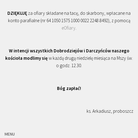
DZIĘKUJĘ
za ofiary składane na tacę, do skarbony, wpłacane na
konto parafialne (nr 64 1050 1575 1000 0022 2248 8492), z pomocą
eOfiary
.
W intencji wszystkich Dobrodziejów i Darczyńców naszego
kościoła modlimy się
w każdą drugą niedzielę miesiąca na Mszy św.
o godz. 12.30.
Bóg zapłać!
ks. Arkadiusz, proboszcz
MENU