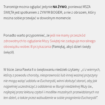
Transmisje można oglądać jedynie
NA ŻYWO
, ponieważ MSZA
ŚWIĘTA jest spotkaniem z ŻYWYM BOGIEM, a nie z obrazem, który
można sobie przewijać w dowolnym momencie.
Ponadto warto przypomnieć, że
jeśli nie mamy przeszkód
zdrowotnych to oglądanie Mszy Świętej nie zastępuje moralnego
obowiązku wobec III przykazania
(Pamiętaj, abyś dzień święty
święcił).
W liście Jana Pawła II o świętowaniu niedzieli czytamy: „
ci z wiernych,
którzy z powodu choroby, niesprawności lub innej ważnej przyczyny
nie mogą wziąć udziału w Eucharystii, winni dołożyć starań, aby jak
najpełniej uczestniczyć z oddalenia w liturgii niedzielnej Mszy św.,
najlepiej przez lekturę czytań i modlitw mszalnych przewidzianych na
ten dzień, a także przez wzbudzenie w sobie pragnienia Eucharystii
”.