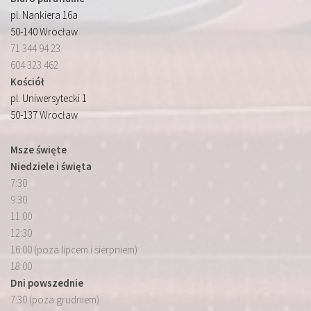
pl. Nankiera 16a
50-140 Wrocław
71 344 94 23
604 323 462
Kościół
pl. Uniwersytecki 1
50-137 Wrocław
Msze święte
Niedziele i święta
7:30
9:30
11:00
12:30
16:00 (poza lipcem i sierpniem)
18:00
Dni powszednie
7:30 (poza grudniem)