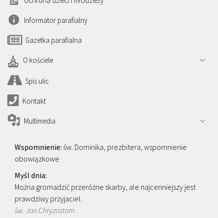
Ochrona dzieci i młodzieży
Informator parafialny
Gazetka parafialna
O kościele
Spis ulic
Kontakt
Multimedia
św. Dominika, prezbitera, wspomnienie
obowiązkowe
Można gromadzić przeróżne skarby, ale najcenniejszy jest
prawdziwy przyjaciel.
św. Jan Chryzostom