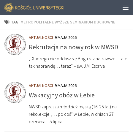
TAG:
METROPOLITALNE WYŻSZE SEMINARIUM DUCHOWNE
AKTUALNOŚCI
9 MAJA 2026
Rekrutacja na nowy rok w MWSD
„Dlaczego nie oddasz się Bogu raz na zawsze… ale
tak naprawdę… teraz” – św. J.M. Escriva
AKTUALNOŚCI
9 MAJA 2026
Wakacyjny obóz w Łebie
MWSD zaprasza młodzież męską (16-25 lat) na
rekolekcje „… po coś” w Łebie, w dniach 27
czerwca – 5 lipca.