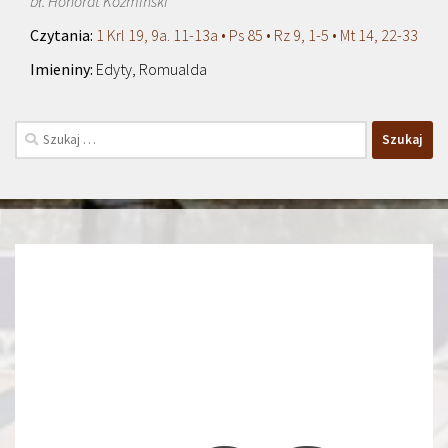
bł. Honorat Koźmiński
1 Krl 19, 9a. 11-13a • Ps 85 • Rz 9, 1-5 • Mt 14, 22-33
Edyty, Romualda
Szukaj: