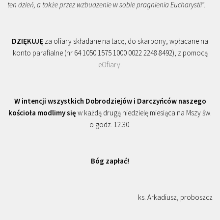
ten dzień, a także przez wzbudzenie w sobie pragnienia Eucharystii
”.
DZIĘKUJĘ
za ofiary składane na tacę, do skarbony, wpłacane na
konto parafialne (nr 64 1050 1575 1000 0022 2248 8492), z pomocą
eOfiary
.
W intencji wszystkich Dobrodziejów i Darczyńców naszego
kościoła modlimy się
w każdą drugą niedzielę miesiąca na Mszy św.
o godz. 12.30.
Bóg zapłać!
ks. Arkadiusz, proboszcz