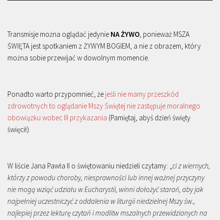
Transmisje można oglądać jedynie
NA ŻYWO
, ponieważ MSZA
ŚWIĘTA jest spotkaniem z ŻYWYM BOGIEM, a nie z obrazem, który
można sobie przewijać w dowolnym momencie.
Ponadto warto przypomnieć, że
jeśli nie mamy przeszkód
zdrowotnych to oglądanie Mszy Świętej nie zastępuje moralnego
obowiązku wobec III przykazania
(Pamiętaj, abyś dzień święty
święcił).
W liście Jana Pawła II o świętowaniu niedzieli czytamy: „
ci z wiernych,
którzy z powodu choroby, niesprawności lub innej ważnej przyczyny
nie mogą wziąć udziału w Eucharystii, winni dołożyć starań, aby jak
najpełniej uczestniczyć z oddalenia w liturgii niedzielnej Mszy św.,
najlepiej przez lekturę czytań i modlitw mszalnych przewidzianych na