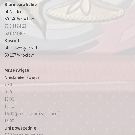
Biuro parafialne
pl. Nankiera 16a
50-140 Wrocław
71 344 94 23
604 323 462
Kościół
pl. Uniwersytecki 1
50-137 Wrocław
Msze święte
Niedziele i święta
7:30
9:30
11:00
12:30
16:00 (poza lipcem i sierpniem)
18:00
Dni powszednie