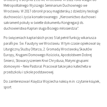
Metropolitalnego Wyższego Seminarium Duchownego we
Wrocławiu. W 2017 obronił pracę magisterską z dziedziny teologii
duchowości i życia konsekrowanego: „Kierownictwo duchowe i
sakrament pokuty w świetle dokumentu Kongregacji ds.
duchowieństwa Kapłan sługa Bożego miłosierdzia”.
Po święceniach kapłańskich przez 5 lat pełnił funkcję wikariusza
parafii pw. Św. Faustyny we Wrocławiu. W tym czasie opiekował się
Liturgiczną Służbą Ołtarza, 2. Gromadą Wrocławską Skautów
Europy, Kręgami Domowego Kościoła, Apostolstwem Dobrej
Śmierci, Stowarzyszeniem Krwi Chrystusa, Małymi grupami
domowymi – New Pastoral. Pracował także jako katecheta w
przedszkolu i szkole podstawowej.
Do zainteresowań Księdza Wojciecha należą m.in. czytanie książek,
sport.