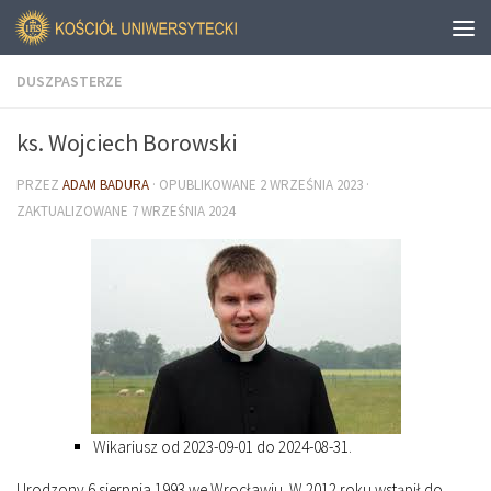
DUSZPASTERZE
ks. Wojciech Borowski
PRZEZ
ADAM BADURA
· OPUBLIKOWANE
2 WRZEŚNIA 2023
·
ZAKTUALIZOWANE
7 WRZEŚNIA 2024
Wikariusz od 2023-09-01 do 2024-08-31.
Urodzony 6 sierpnia 1993 we Wrocławiu. W 2012 roku wstąpił do