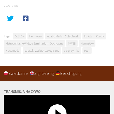
UDOSTĘPNIJ
Tagi:
Bożków
Henryków
ks. abp Marian Gołębiewski
ks. Adam Kościk
Metropolitalne Wyższe Seminarium Duchowne
MWSD
Namysłów
Nowa Ruda
papieski wydział teologiczny
pielgrzymka
PWT
Zwiedzanie
Sightseeing
Besichtigung
TRANSMISJA NA ŻYWO