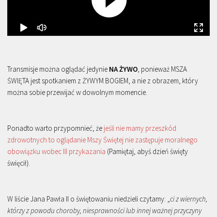
Transmisje można oglądać jedynie
NA ŻYWO
, ponieważ MSZA
ŚWIĘTA jest spotkaniem z ŻYWYM BOGIEM, a nie z obrazem, który
można sobie przewijać w dowolnym momencie.
Ponadto warto przypomnieć, że
jeśli nie mamy przeszkód
zdrowotnych to oglądanie Mszy Świętej nie zastępuje moralnego
obowiązku wobec III przykazania
(Pamiętaj, abyś dzień święty
święcił).
W liście Jana Pawła II o świętowaniu niedzieli czytamy: „
ci z wiernych,
którzy z powodu choroby, niesprawności lub innej ważnej przyczyny