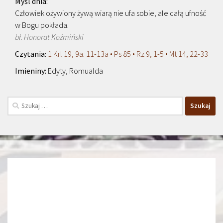
Człowiek ożywiony żywą wiarą nie ufa sobie, ale całą ufność
w Bogu pokłada.
bł. Honorat Koźmiński
1 Krl 19, 9a. 11-13a • Ps 85 • Rz 9, 1-5 • Mt 14, 22-33
Edyty, Romualda
Szukaj: