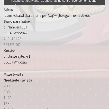
Adres
rzymskokatolicka parafia pw. Najświętszego Imienia Jezus
Biuro parafialne
pl. Nankiera 16a
50-140 Wrocław
71 344 94 23
604 323 462
Kościół
pl. Uniwersytecki 1
50-137 Wrocław
Msze święte
Niedziele i święta
7:30
9:30
11:00
12:30