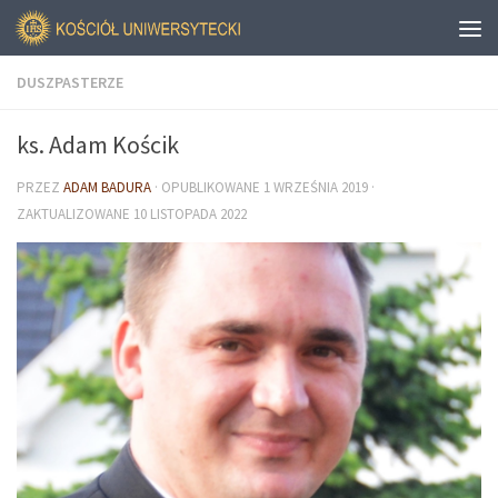
DUSZPASTERZE
ks. Adam Kościk
PRZEZ
ADAM BADURA
· OPUBLIKOWANE
1 WRZEŚNIA 2019
·
ZAKTUALIZOWANE
10 LISTOPADA 2022