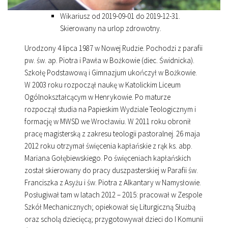
Wikariusz od 2019-09-01 do 2019-12-31.
Skierowany na urlop zdrowotny.
Urodzony 4 lipca 1987 w Nowej Rudzie. Pochodzi z parafii
pw. św. ap. Piotra i Pawła w Bożkowie (diec. Świdnicka).
Szkołę Podstawową i Gimnazjum ukończył w Bożkowie.
W 2003 roku rozpoczął naukę w Katolickim Liceum
Ogólnokształcącym w Henrykowie. Po maturze
rozpoczął studia na Papieskim Wydziale Teologicznym i
formację w MWSD we Wrocławiu. W 2011 roku obronił
pracę magisterską z zakresu teologii pastoralnej. 26 maja
2012 roku otrzymał święcenia kapłańskie z rąk ks. abp.
Mariana Gołębiewskiego. Po święceniach kapłańskich
został skierowany do pracy duszpasterskiej w Parafii św.
Franciszka z Asyżu i św. Piotra z Alkantary w Namysłowie.
Posługiwał tam w latach 2012 – 2015: pracował w Zespole
Szkół Mechanicznych; opiekował się Liturgiczną Służbą
oraz scholą dziecięcą; przygotowywał dzieci do I Komunii