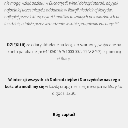
nie mogą wziąć udziału w Eucharystii, winni dołożyć starań, aby jak
najpełniej uczestniczyć z oddalenia w liturgii niedzielnej Mszy św.,
najlepiej przez lekturę czytań i modlitw mszalnych przewidzianych na
ten dzień, a także przez wzbudzenie w sobie pragnienia Eucharystii
”.
DZIĘKUJĘ
za ofiary składane na tacę, do skarbony, wpłacane na
konto parafialne (nr 64 1050 1575 1000 0022 2248 8492), z pomocą
eOfiary
.
W intencji wszystkich Dobrodziejów i Darczyńców naszego
kościoła modlimy się
w każdą drugą niedzielę miesiąca na Mszy św.
o godz. 12.30.
Bóg zapłać!