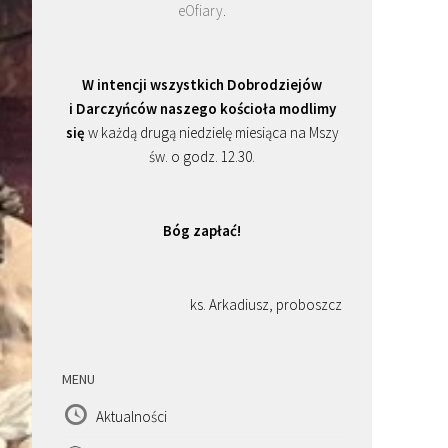
eOfiary
.
W intencji wszystkich Dobrodziejów
i Darczyńców naszego kościoła modlimy
się
w każdą drugą niedzielę miesiąca na Mszy
św. o godz. 12.30.
Bóg zapłać!
ks. Arkadiusz, proboszcz
MENU
Aktualności