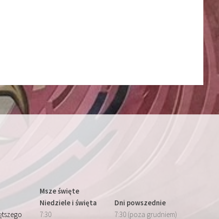
Msze święte
Niedziele i święta
Dni powszednie
iętszego
7:30
7:30 (poza grudniem)