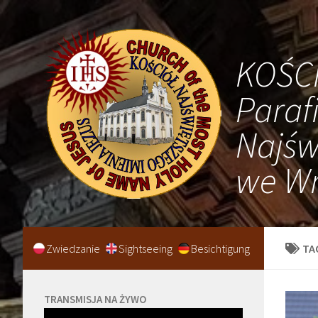
KOŚC
Paraf
Najśw
we Wr
Zwiedzanie
Sightseeing
Besichtigung
TA
TRANSMISJA NA ŻYWO