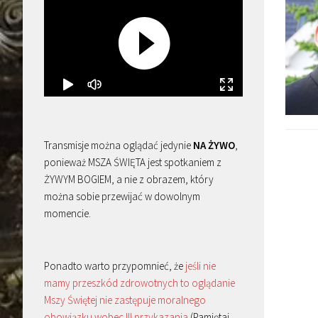
Transmisje można oglądać jedynie
NA ŻYWO
,
ponieważ MSZA ŚWIĘTA jest spotkaniem z
ŻYWYM BOGIEM, a nie z obrazem, który
można sobie przewijać w dowolnym
momencie.
Ponadto warto przypomnieć, że
jeśli nie
mamy przeszkód zdrowotnych to oglądanie
Mszy Świętej nie zastępuje moralnego
obowiązku wobec III przykazania
(Pamiętaj,