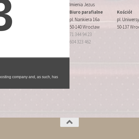
Imienia Jezus
Biuro parafialne
Kościół
pl. Nankiera 16a
pl. Uniwersy
50-140 Wrocław
50-137 Wro
71 344 94 23
604 323 462