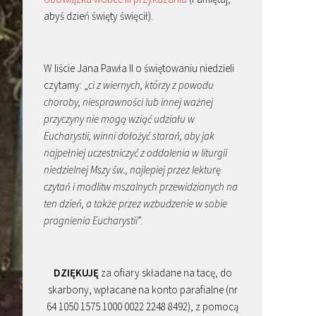
abyś dzień święty święcił).
W liście Jana Pawła II o świętowaniu niedzieli
czytamy: „
ci z wiernych, którzy z powodu
choroby, niesprawności lub innej ważnej
przyczyny nie mogą wziąć udziału w
Eucharystii, winni dołożyć starań, aby jak
najpełniej uczestniczyć z oddalenia w liturgii
niedzielnej Mszy św., najlepiej przez lekturę
czytań i modlitw mszalnych przewidzianych na
ten dzień, a także przez wzbudzenie w sobie
pragnienia Eucharystii
”.
DZIĘKUJĘ
za ofiary składane na tacę, do
skarbony, wpłacane na konto parafialne (nr
64 1050 1575 1000 0022 2248 8492), z pomocą