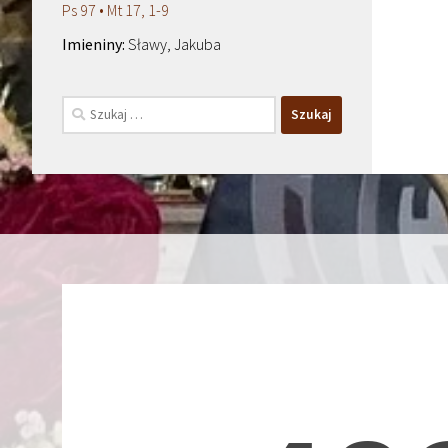
Ps 97 • Mt 17, 1-9
Sławy, Jakuba
Szukaj: