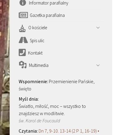
Informator parafialny
Gazetka parafialna
O kościele
Spis ulic
Kontakt
Multimedia
Przemienienie Pańskie,
święto
Światło, miłość, moc – wszystko to
znajdziesz w modlitwie.
św. Karol de Foucauld
Dn 7, 9-10. 13-14 (2 P 1, 16-19) •