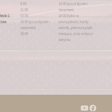
9:30
16:00 (poza lipcem i
11:00
sierpniem)
tecki 1
12:30
18:00 (tylko w:
cław
16:00 (poza lipcem i
uroczystości, każdy
sierpniem)
wtorek, pierwsze piątki
18:00
miesiąca, oraz w lipcu i
sierpniu