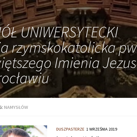
IÓŁ UNIWERSYTECKI
ia rzymskokatolicka pw
iętszego Imienia Jezus
ocławiu
G:
NAMYSŁÓW
DUSZPASTERZE
1 WRZEŚNIA 2019