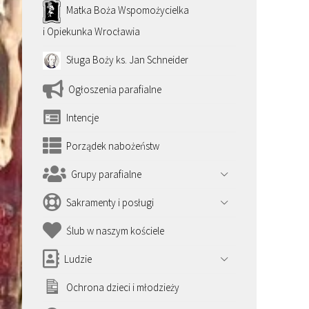
Matka Boża Wspomożycielka
i Opiekunka Wrocławia
Sługa Boży ks. Jan Schneider
Ogłoszenia parafialne
Intencje
Porządek nabożeństw
Grupy parafialne
Sakramenty i posługi
Ślub w naszym kościele
Ludzie
Ochrona dzieci i młodzieży