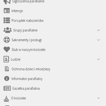
Ogłoszenia parafialne
Intencje
Porządek nabożeństw
Grupy parafialne
Sakramenty i posługi
Ślub w naszym kościele
Ludzie
Ochrona dzieci i młodzieży
Informator parafialny
Gazetka parafialna
O kościele