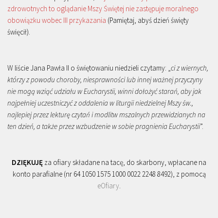
zdrowotnych to oglądanie Mszy Świętej nie zastępuje moralnego
obowiązku wobec III przykazania
(Pamiętaj, abyś dzień święty
święcił).
W liście Jana Pawła II o świętowaniu niedzieli czytamy: „
ci z wiernych,
którzy z powodu choroby, niesprawności lub innej ważnej przyczyny
nie mogą wziąć udziału w Eucharystii, winni dołożyć starań, aby jak
najpełniej uczestniczyć z oddalenia w liturgii niedzielnej Mszy św.,
najlepiej przez lekturę czytań i modlitw mszalnych przewidzianych na
ten dzień, a także przez wzbudzenie w sobie pragnienia Eucharystii
”.
DZIĘKUJĘ
za ofiary składane na tacę, do skarbony, wpłacane na
konto parafialne (nr 64 1050 1575 1000 0022 2248 8492), z pomocą
eOfiary
.