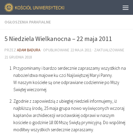
OGŁOSZENIA PARAFIALNE
5 Niedziela Wielkanocna – 22 maja 2011
PRZEZ
ADAM BADURA
· OPUBLIKOWANE
22 MAJA 2011
· ZAKTUALIZOWANE
21 GRUDNIA 2018
Przypominamy i bardzo serdecznie zapraszamy wszystkich na
nabożeństwa majowe ku czci Najświętszej Maryi Panny.
W naszym kościele są one odprawiane codziennie po Mszy
Świętej wieczornej.
Zgodnie z zapowiedzią z ubiegłej niedzieli informujemy, iż
najbliższą środę, 25 maja grupa nowo wyświęconych wczoraj
kapłanów archidiecezji wrocławskiej odprawi w naszym
kościele o godzinie
18
:
00
Mszę Świętą prymicyjną. Do wspólnej
modlitwy wszystkich serdecznie zapraszamy.