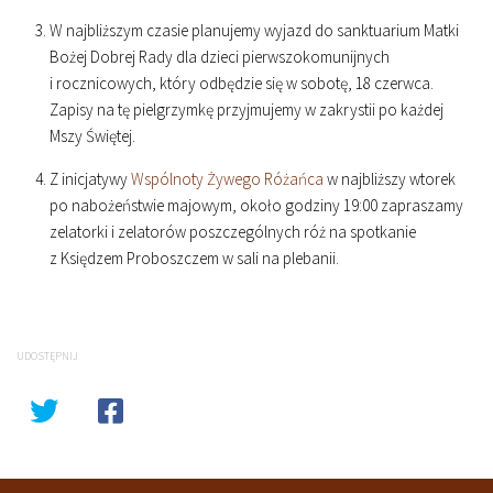
W najbliższym czasie planujemy wyjazd do sanktuarium Matki
Bożej Dobrej Rady dla dzieci pierwszokomunijnych
i rocznicowych, który odbędzie się w sobotę, 18 czerwca.
Zapisy na tę pielgrzymkę przyjmujemy w zakrystii po każdej
Mszy Świętej.
Z inicjatywy
Wspólnoty Żywego Różańca
w najbliższy wtorek
po nabożeństwie majowym, około godziny
19
:
00
zapraszamy
zelatorki i zelatorów poszczególnych róż na spotkanie
z Księdzem Proboszczem w sali na plebanii.
UDOSTĘPNIJ