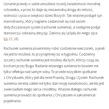
Uznanie prawdy o sobie umożliwia rozwój świadomości moralnej
człowieka, a przez to staje się niezawodną drogą do miłości,
wolności i życia w świętości dzieci Bożych. Tak właśnie postąpił syn
marnotrawny, który najpierw zastanowił się nad swoim
dotychczasowym życiem (rachunek sumienia), a następnie podjął
stanowczą i odważną decyzję: Zabiorę się i pójdę do mego ojca
(
Łk
15, 18
).
Rachunek sumienia powinniśmy robić codziennie wieczorem, a jeżeli
nie jest to możliwe, to przynajmniej raz w tygodniu. Codzienny
szczery rachunek sumienia jest możliwy dla tych, którzy czują się
kochani przez Boga. Badanie własnego sumienia to bowiem nie
tylko refleksja nad samym sobą. To przede wszystkim spotkanie
z Chrystusem, który jest dla mnie Prawdą, Drogą i Życiem. Rachunek
sumienia określa zatem nie tylko stan mojej świadomości, ale też jest
zwierciadłem mego serca i modlitwy. Właśnie dlatego rachunek
sumienia prowadzi do spotkania z Chrystusem w sakramencie
pojednania.