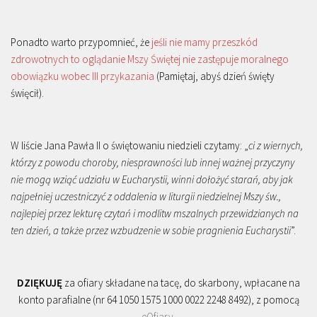
Ponadto warto przypomnieć, że
jeśli nie mamy przeszkód
zdrowotnych to oglądanie Mszy Świętej nie zastępuje moralnego
obowiązku wobec III przykazania
(Pamiętaj, abyś dzień święty
święcił).
W liście Jana Pawła II o świętowaniu niedzieli czytamy: „
ci z wiernych,
którzy z powodu choroby, niesprawności lub innej ważnej przyczyny
nie mogą wziąć udziału w Eucharystii, winni dołożyć starań, aby jak
najpełniej uczestniczyć z oddalenia w liturgii niedzielnej Mszy św.,
najlepiej przez lekturę czytań i modlitw mszalnych przewidzianych na
ten dzień, a także przez wzbudzenie w sobie pragnienia Eucharystii
”.
DZIĘKUJĘ
za ofiary składane na tacę, do skarbony, wpłacane na
konto parafialne (nr 64 1050 1575 1000 0022 2248 8492), z pomocą
eOfiary
.