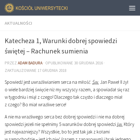
AKTUALNOŚCI
Katecheza 1, Warunki dobrej spowiedzi
świętej – Rachunek sumienia
PRZEZ
ADAM BADURA
· OPUBLIKOWANE
30 GRUDNIA 2016
·
ZAKTUALIZOWANE
17 GRUDNIA 2018
Spowiedź jest uwrażliwianiem serca na miłość.
Św.
Jan Paweł II żył
o wiele bardziej święcie niż my wszyscy razem, a spowiadał się raz
w tygodniu i miął z czego! Dlaczego tak często i dlaczego miał
z czego? Bo miał wrażliwe serce!
A nie ma wrażliwego serca bez dobrej spowiedzi i nie ma dobrej
spowiedzi jeżeli nie spełnimy 5 warunków dobrej spowiedzi
św.
Który
jest najważniejszy? Wszystkie, bo to jest tak jak z kołami
w samochodzie – jest ich pięć (razem z zapasowym) i brak jednego