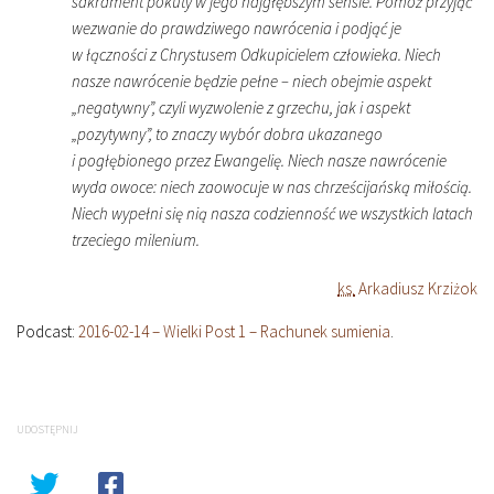
sakrament pokuty w jego najgłębszym sensie. Pomóż przyjąć
wezwanie do prawdziwego nawrócenia i podjąć je
w łączności z Chrystusem Odkupicielem człowieka. Niech
nasze nawrócenie będzie pełne – niech obejmie aspekt
„negatywny”, czyli wyzwolenie z grzechu, jak i aspekt
„pozytywny”, to znaczy wybór dobra ukazanego
i pogłębionego przez Ewangelię. Niech nasze nawrócenie
wyda owoce: niech zaowocuje w nas chrześcijańską miłością.
Niech wypełni się nią nasza codzienność we wszystkich latach
trzeciego milenium.
ks.
Arkadiusz Krziżok
Podcast:
2016-02-14 – Wielki Post 1 – Rachunek sumienia
.
UDOSTĘPNIJ