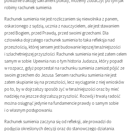
poważnie traktuję sakrament pokuty, możemy zobaczyć po tym jak
robimy rachunek sumienia.
Rachunek sumienia nie jest rozliczaniem się niewolnika z panem,
oskarżonego z sędzią, ucznia z nauczycielem, ale jest stawaniem
przed Bogiem, przed Prawdą, przed swoimi grzechami. Dla
człowieka dojrzałego rachunek sumienia to taka refleksja nad
przeszłością, której sensem jest budowanie lepszej teraźniejszości
i szlachetniejszej przyszłości. Rachunek sumienia nie jest zatem celem
samym w sobie. Upewnia nas o tym historia Judasza, który popadł
w rozpacz, gdyż poprzestał na rachunku sumienia zamiast pójść ze
swoim grzechem do Jezusa. Sensem rachunku sumienia nie jest
zatem skupianie się na przeszłości, lecz wyciąganie z niej wniosków
po to, by w dojrzalszy sposób żyć w teraźniejszości oraz by mieć
nadzieję na jeszcze dojrzalszą przyszłość. Rozwój i trwałą radość
można osiągnąć jedynie na fundamencie prawdy o samym sobie
i o własnym postępowaniu.
Rachunek sumienia zaczyna się od refleksji, ale prowadzi do
podjęcia określonych decyzji oraz do stanowczego działania.