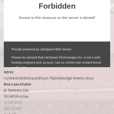
Adres
rzymskokatolicka parafia pw. Najświętszego Imienia Jezus
Biuro parafialne
pl. Nankiera 16a
50-140 Wrocław
71 344 94 23
604 323 462