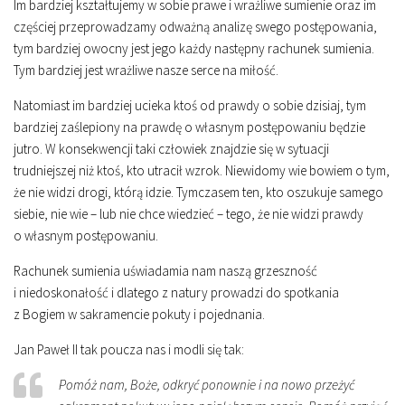
Im bardziej kształtujemy w sobie prawe i wrażliwe sumienie oraz im
częściej przeprowadzamy odważną analizę swego postępowania,
tym bardziej owocny jest jego każdy następny rachunek sumienia.
Tym bardziej jest wrażliwe nasze serce na miłość.
Natomiast im bardziej ucieka ktoś od prawdy o sobie dzisiaj, tym
bardziej zaślepiony na prawdę o własnym postępowaniu będzie
jutro. W konsekwencji taki człowiek znajdzie się w sytuacji
trudniejszej niż ktoś, kto utracił wzrok. Niewidomy wie bowiem o tym,
że nie widzi drogi, którą idzie. Tymczasem ten, kto oszukuje samego
siebie, nie wie – lub nie chce wiedzieć – tego, że nie widzi prawdy
o własnym postępowaniu.
Rachunek sumienia uświadamia nam naszą grzeszność
i niedoskonałość i dlatego z natury prowadzi do spotkania
z Bogiem w sakramencie pokuty i pojednania.
Jan Paweł II tak poucza nas i modli się tak:
Pomóż nam, Boże, odkryć ponownie i na nowo przeżyć