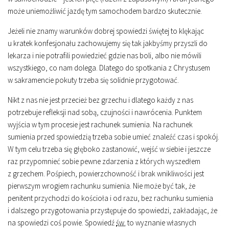
może uniemożliwić jazdę tym samochodem bardzo skutecznie.
Jeżeli nie znamy warunków dobrej spowiedzi świętej to klękając
u kratek konfesjonału zachowujemy się tak jakbyśmy przyszli do
lekarza i nie potrafili powiedzieć gdzie nas boli, albo nie mówili
wszystkiego, co nam dolega. Dlatego do spotkania z Chrystusem
w sakramencie pokuty trzeba się solidnie przygotować.
Nikt z nas nie jest przecież bez grzechu i dlatego każdy z nas
potrzebuje refleksji nad sobą, czujności i nawrócenia. Punktem
wyjścia w tym procesie jest rachunek sumienia. Na rachunek
sumienia przed spowiedzią trzeba sobie umieć znaleźć czas i spokój.
W tym celu trzeba się głęboko zastanowić, wejść w siebie i jeszcze
raz przypomnieć sobie pewne zdarzenia z których wyszedłem
z grzechem. Pośpiech, powierzchowność i brak wnikliwości jest
pierwszym wrogiem rachunku sumienia. Nie może być tak, że
penitent przychodzi do kościoła i od razu, bez rachunku sumienia
i dalszego przygotowania przystępuje do spowiedzi, zakładając, że
na spowiedzi coś powie. Spowiedź
św.
to wyznanie własnych