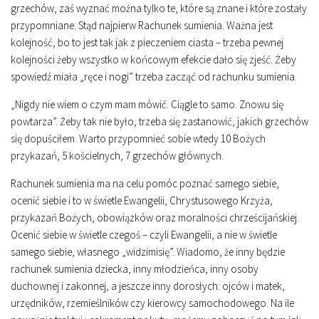
grzechów, zaś wyznać można tylko te, które są znane i które zostały
przypomniane. Stąd najpierw Rachunek sumienia. Ważna jest
kolejność, bo to jest tak jak z pieczeniem ciasta – trzeba pewnej
kolejności żeby wszystko w końcowym efekcie dało się zjeść. Żeby
spowiedź miała „ręce i nogi” trzeba zacząć od rachunku sumienia.
„Nigdy nie wiem o czym mam mówić. Ciągle to samo. Znowu się
powtarza”. Żeby tak nie było, trzeba się zastanowić, jakich grzechów
się dopuściłem. Warto przypomnieć sobie wtedy 10 Bożych
przykazań, 5 kościelnych, 7 grzechów głównych.
Rachunek sumienia ma na celu pomóc poznać samego siebie,
ocenić siebie i to w świetle Ewangelii, Chrystusowego Krzyża,
przykazań Bożych, obowiązków oraz moralności chrześcijańskiej.
Ocenić siebie w świetle czegoś – czyli Ewangelii, a nie w świetle
samego siebie, własnego „widzimisię”. Wiadomo, że inny będzie
rachunek sumienia dziecka, inny młodzieńca, inny osoby
duchownej i zakonnej, a jeszcze inny dorosłych: ojców i matek,
urzędników, rzemieślników czy kierowcy samochodowego. Na ile