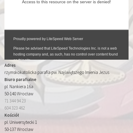
Adres
rzymskokatolicka parafia pw. Najświętszego Imienia Jezus
Biuro parafialne
pl. Nankiera 16a
50-140 Wrocław
71 344 94 23
604 323 462
Kościół
pl. Uniwersytecki 1
50-137 Wrocław