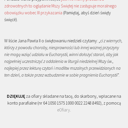
zdrowotnych to oglądanie Mszy Świętej nie zastępuje moralnego
obowiązku wobec III przykazania
(Pamiętaj, abyś dzień święty
święcił).
W liście Jana Pawła II o świętowaniu niedzieli czytamy: „
ci z wiernych,
którzy z powodu choroby, niesprawności lub innej ważnej przyczyny
nie mogą wziąć udziału w Eucharystii, winni dołożyć starań, aby jak
najpełniej uczestniczyć z oddalenia w liturgii niedzielnej Mszy św.,
najlepiej przez lekturę czytań i modlitw mszalnych przewidzianych na
ten dzień, a także przez wzbudzenie w sobie pragnienia Eucharystii
”.
DZIĘKUJĘ
za ofiary składane na tacę, do skarbony, wpłacane na
konto parafialne (nr 64 1050 1575 1000 0022 2248 8492), z pomocą
eOfiary
.