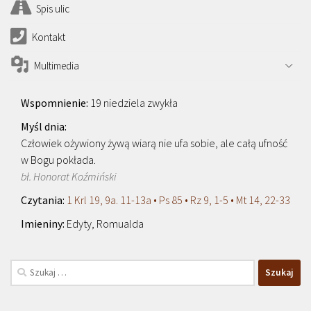
Spis ulic
Kontakt
Multimedia
19 niedziela zwykła
Człowiek ożywiony żywą wiarą nie ufa sobie, ale całą ufność
w Bogu pokłada.
bł. Honorat Koźmiński
1 Krl 19, 9a. 11-13a • Ps 85 • Rz 9, 1-5 • Mt 14, 22-33
Edyty, Romualda
Szukaj: