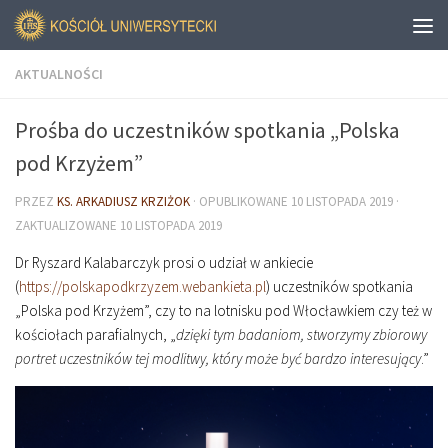
AKTUALNOŚCI
Prośba do uczestników spotkania „Polska
pod Krzyżem”
PRZEZ
KS. ARKADIUSZ KRZIŻOK
· OPUBLIKOWANE
10 LISTOPADA 2019
·
ZAKTUALIZOWANE
10 LISTOPADA 2019
Dr Ryszard Kalabarczyk prosi o udział w ankiecie
(
https://polskapodkrzyzem.webankieta.pl
) uczestników spotkania
„Polska pod Krzyżem”, czy to na lotnisku pod Włocławkiem czy też w
kościołach parafialnych, „
dzięki tym badaniom, stworzymy zbiorowy
portret uczestników tej modlitwy, który może być bardzo interesujący
.”