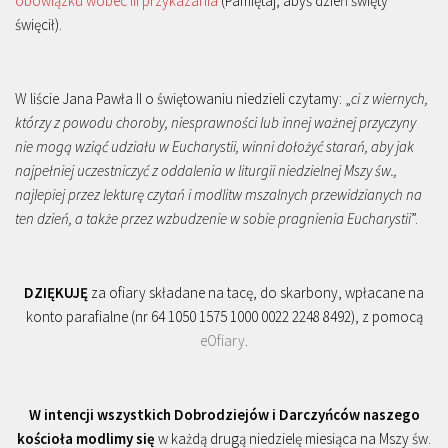
obowiązku wobec III przykazania
(Pamiętaj, abyś dzień święty
święcił).
W liście Jana Pawła II o świętowaniu niedzieli czytamy: „
ci z wiernych,
którzy z powodu choroby, niesprawności lub innej ważnej przyczyny
nie mogą wziąć udziału w Eucharystii, winni dołożyć starań, aby jak
najpełniej uczestniczyć z oddalenia w liturgii niedzielnej Mszy św.,
najlepiej przez lekturę czytań i modlitw mszalnych przewidzianych na
ten dzień, a także przez wzbudzenie w sobie pragnienia Eucharystii
”.
DZIĘKUJĘ
za ofiary składane na tacę, do skarbony, wpłacane na
konto parafialne (nr 64 1050 1575 1000 0022 2248 8492), z pomocą
eOfiary
.
W intencji wszystkich Dobrodziejów i Darczyńców naszego
kościoła modlimy się
w każdą drugą niedzielę miesiąca na Mszy św.