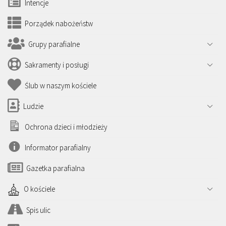
Intencje
Porządek nabożeństw
Grupy parafialne
Sakramenty i posługi
Ślub w naszym kościele
Ludzie
Ochrona dzieci i młodzieży
Informator parafialny
Gazetka parafialna
O kościele
Spis ulic