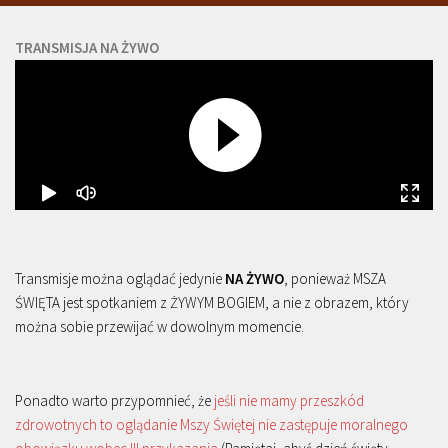
TRANSMISJA NA ŻYWO
Transmisje można oglądać jedynie
NA ŻYWO
, ponieważ MSZA
ŚWIĘTA jest spotkaniem z ŻYWYM BOGIEM, a nie z obrazem, który
można sobie przewijać w dowolnym momencie.
Ponadto warto przypomnieć, że
jeśli nie mamy przeszkód
zdrowotnych to oglądanie Mszy Świętej nie zastępuje moralnego