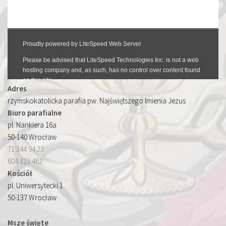
Adres
rzymskokatolicka parafia pw. Najświętszego Imienia Jezus
Biuro parafialne
pl. Nankiera 16a
50-140 Wrocław
71 344 94 23
604 323 462
Kościół
pl. Uniwersytecki 1
50-137 Wrocław
Msze święte