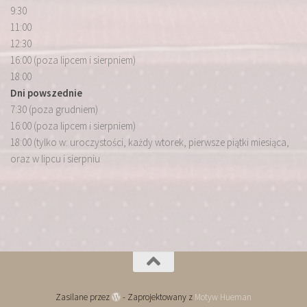
9:30
11:00
12:30
16:00 (poza lipcem i sierpniem)
18:00
Dni powszednie
7:30 (poza grudniem)
16:00 (poza lipcem i sierpniem)
18:00 (tylko w: uroczystości, każdy wtorek, pierwsze piątki miesiąca,
oraz w lipcu i sierpniu
Zasilane przez
- Zaprojektowany z
Motyw Hueman