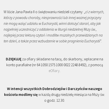
W liście Jana Pawła II o świętowaniu niedzieli czytamy: „
ci z wiernych,
którzy z powodu choroby, niesprawności lub innej ważnej przyczyny
nie mogą wziąć udziału w Eucharystii, winni dołożyć starań, aby jak
najpełniej uczestniczyć z oddalenia w liturgii niedzielnej Mszy św.,
najlepiej przez lekturę czytań i modlitw mszalnych przewidzianych na
ten dzień, a także przez wzbudzenie w sobie pragnienia Eucharystii
”.
DZIĘKUJĘ
za ofiary składane na tacę, do skarbony, wpłacane na
konto parafialne (nr 64 1050 1575 1000 0022 2248 8492), z pomocą
eOfiary
.
W intencji wszystkich Dobrodziejów i Darczyńców naszego
kościoła modlimy się
w każdą drugą niedzielę miesiąca na Mszy św.
o godz. 12.30.