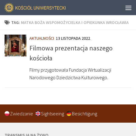
TAG:
MATKA BOŻA WSPOMOŻYCIELKA I OPIEKUNKA WROCŁAWIA
AKTUALNOŚCI
13 LISTOPADA 2022
Filmowa prezentacja naszego
kościoła
Filmy przygotowała Fundacja Wirtualizacji
Narodowego Dziedzictwa Kulturowego.
Zwiedzanie
Sightseeing
Besichtigung
TRANSMISJA NA ŻYWO