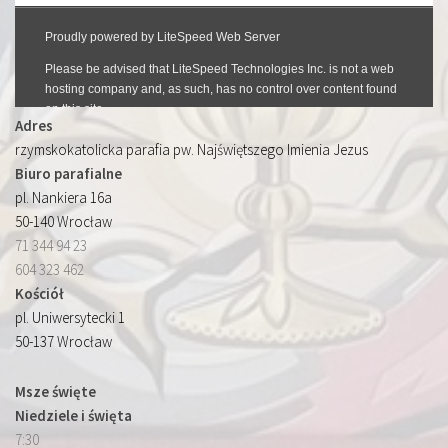
Adres
rzymskokatolicka parafia pw. Najświętszego Imienia Jezus
Biuro parafialne
pl. Nankiera 16a
50-140 Wrocław
71 344 94 23
604 323 462
Kościół
pl. Uniwersytecki 1
50-137 Wrocław
Msze święte
Niedziele i święta
7:30