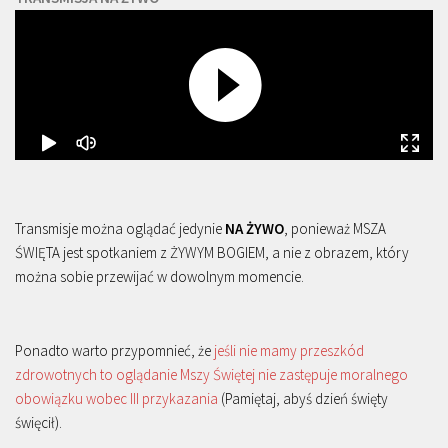
Transmisje można oglądać jedynie
NA ŻYWO
, ponieważ MSZA
ŚWIĘTA jest spotkaniem z ŻYWYM BOGIEM, a nie z obrazem, który
można sobie przewijać w dowolnym momencie.
Ponadto warto przypomnieć, że
jeśli nie mamy przeszkód
zdrowotnych to oglądanie Mszy Świętej nie zastępuje moralnego
obowiązku wobec III przykazania
(Pamiętaj, abyś dzień święty
święcił).