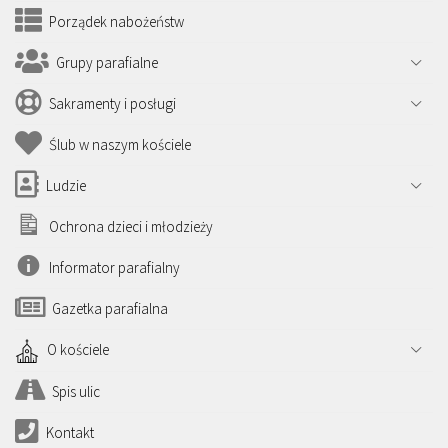
Porządek nabożeństw
Grupy parafialne
Sakramenty i posługi
Ślub w naszym kościele
Ludzie
Ochrona dzieci i młodzieży
Informator parafialny
Gazetka parafialna
O kościele
Spis ulic
Kontakt