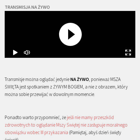
TRANSMISJA NA ŻYWO
Transmisje można oglądać jedynie
NA ŻYWO
, ponieważ MSZA
ŚWIĘTA jest spotkaniem z ŻYWYM BOGIEM, a nie z obrazem, który
można sobie przewijać w dowolnym momencie.
Ponadto warto przypomnieć, że
jeśli nie mamy przeszkód
zdrowotnych to oglądanie Mszy Świętej nie zastępuje moralnego
obowiązku wobec III przykazania
(Pamiętaj, abyś dzień święty
święcił).