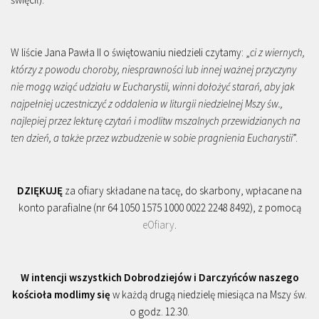
W liście Jana Pawła II o świętowaniu niedzieli czytamy: „
ci z wiernych,
którzy z powodu choroby, niesprawności lub innej ważnej przyczyny
nie mogą wziąć udziału w Eucharystii, winni dołożyć starań, aby jak
najpełniej uczestniczyć z oddalenia w liturgii niedzielnej Mszy św.,
najlepiej przez lekturę czytań i modlitw mszalnych przewidzianych na
ten dzień, a także przez wzbudzenie w sobie pragnienia Eucharystii
”.
DZIĘKUJĘ
za ofiary składane na tacę, do skarbony, wpłacane na
konto parafialne (nr 64 1050 1575 1000 0022 2248 8492), z pomocą
eOfiary
.
W intencji wszystkich Dobrodziejów i Darczyńców naszego
kościoła modlimy się
w każdą drugą niedzielę miesiąca na Mszy św.
o godz. 12.30.