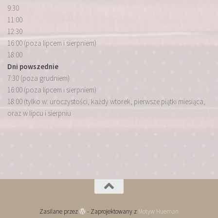
9:30
11:00
12:30
16:00 (poza lipcem i sierpniem)
18:00
Dni powszednie
7:30 (poza grudniem)
16:00 (poza lipcem i sierpniem)
18:00 (tylko w: uroczystości, każdy wtorek, pierwsze piątki miesiąca,
oraz w lipcu i sierpniu
Zasilane przez
- Zaprojektowany z
Motyw Hueman