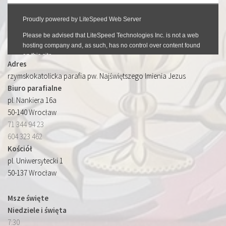
Adres
rzymskokatolicka parafia pw. Najświętszego Imienia Jezus
Biuro parafialne
pl. Nankiera 16a
50-140 Wrocław
71 344 94 23
604 323 462
Kościół
pl. Uniwersytecki 1
50-137 Wrocław
Msze święte
Niedziele i święta
7:30