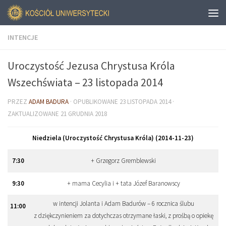
INTENCJE
Uroczystość Jezusa Chrystusa Króla
Wszechświata – 23 listopada 2014
PRZEZ
ADAM BADURA
· OPUBLIKOWANE
23 LISTOPADA 2014
·
ZAKTUALIZOWANE
21 GRUDNIA 2018
Niedziela (Uroczystość Chrystusa Króla) (2014-11-23)
7
:
30
+ Grzegorz Gremblewski
9
:
30
+ mama Cecylia i + tata Józef Baranowscy
w intencji Jolanta i Adam Badurów – 6 rocznica ślubu
11
:
00
z dziękczynieniem za dotychczas otrzymane łaski, z prośbą o opiekę