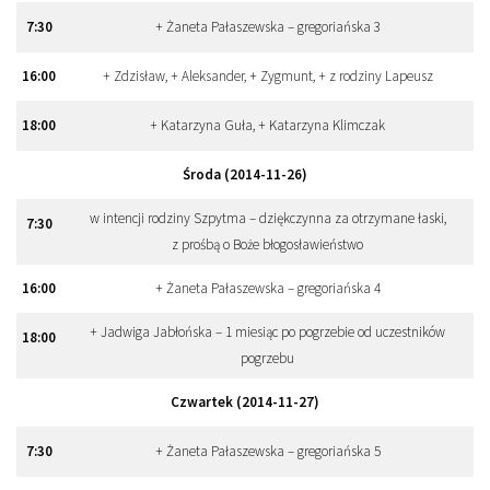
7
:
30
+ Żaneta Pałaszewska – gregoriańska 3
16
:
00
+ Zdzisław, + Aleksander, + Zygmunt, + z rodziny Lapeusz
18
:
00
+ Katarzyna Guła, + Katarzyna Klimczak
Środa (2014-11-26)
w intencji rodziny Szpytma – dziękczynna za otrzymane łaski,
7
:
30
z prośbą o Boże błogosławieństwo
16
:
00
+ Żaneta Pałaszewska – gregoriańska 4
+ Jadwiga Jabłońska – 1 miesiąc po pogrzebie od uczestników
18
:
00
pogrzebu
Czwartek (2014-11-27)
7
:
30
+ Żaneta Pałaszewska – gregoriańska 5