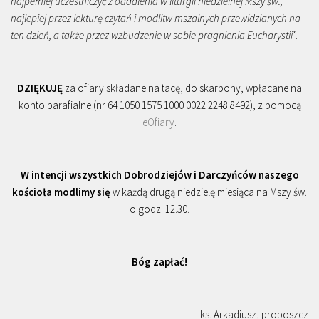
najpełniej uczestniczyć z oddalenia w liturgii niedzielnej Mszy św.,
najlepiej przez lekturę czytań i modlitw mszalnych przewidzianych na
ten dzień, a także przez wzbudzenie w sobie pragnienia Eucharystii
”.
DZIĘKUJĘ
za ofiary składane na tacę, do skarbony, wpłacane na
konto parafialne (nr 64 1050 1575 1000 0022 2248 8492), z pomocą
eOfiary
.
W intencji wszystkich Dobrodziejów i Darczyńców naszego
kościoła modlimy się
w każdą drugą niedzielę miesiąca na Mszy św.
o godz. 12.30.
Bóg zapłać!
ks. Arkadiusz, proboszcz