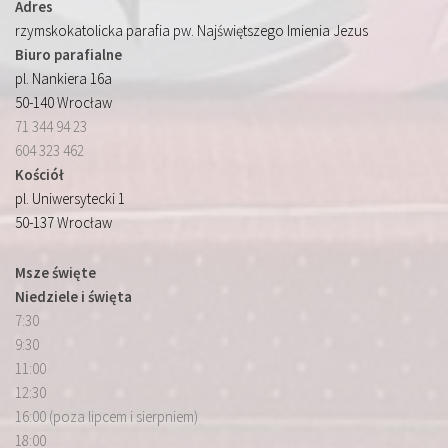
Adres
rzymskokatolicka parafia pw. Najświętszego Imienia Jezus
Biuro parafialne
pl. Nankiera 16a
50-140 Wrocław
71 344 94 23
604 323 462
Kościół
pl. Uniwersytecki 1
50-137 Wrocław
Msze święte
Niedziele i święta
7:30
9:30
11:00
12:30
16:00 (poza lipcem i sierpniem)
18:00