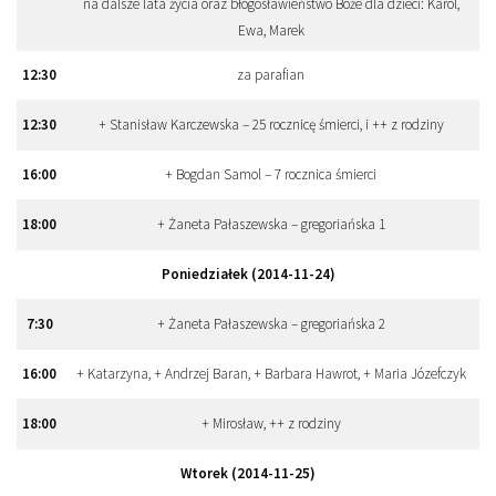
na dalsze lata życia oraz błogosławieństwo Boże dla dzieci: Karol,
Ewa, Marek
12
:
30
za parafian
12
:
30
+ Stanisław Karczewska – 25 rocznicę śmierci, i ++ z rodziny
16
:
00
+ Bogdan Samol – 7 rocznica śmierci
18
:
00
+ Żaneta Pałaszewska – gregoriańska 1
Poniedziałek (2014-11-24)
7
:
30
+ Żaneta Pałaszewska – gregoriańska 2
16
:
00
+ Katarzyna, + Andrzej Baran, + Barbara Hawrot, + Maria Józefczyk
18
:
00
+ Mirosław, ++ z rodziny
Wtorek (2014-11-25)