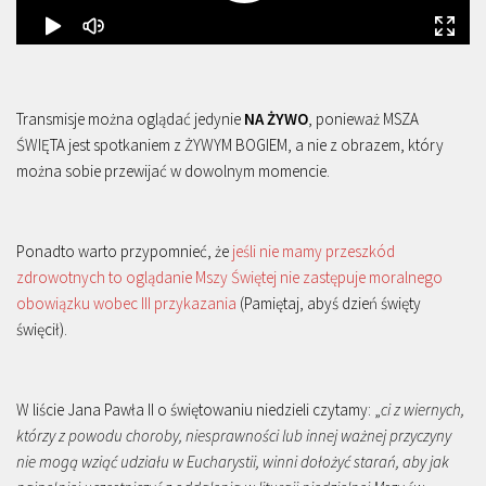
Transmisje można oglądać jedynie
NA ŻYWO
, ponieważ MSZA
ŚWIĘTA jest spotkaniem z ŻYWYM BOGIEM, a nie z obrazem, który
można sobie przewijać w dowolnym momencie.
Ponadto warto przypomnieć, że
jeśli nie mamy przeszkód
zdrowotnych to oglądanie Mszy Świętej nie zastępuje moralnego
obowiązku wobec III przykazania
(Pamiętaj, abyś dzień święty
święcił).
W liście Jana Pawła II o świętowaniu niedzieli czytamy: „
ci z wiernych,
którzy z powodu choroby, niesprawności lub innej ważnej przyczyny
nie mogą wziąć udziału w Eucharystii, winni dołożyć starań, aby jak