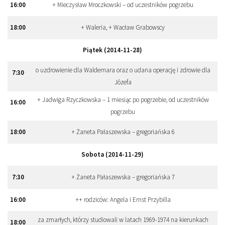
16
:
00
+ Mieczysław Mroczkowski – od uczestników pogrzebu
18
:
00
+ Waleria, + Wacław Grabowscy
Piątek (2014-11-28)
o uzdrowienie dla Waldemara oraz o udana operację i zdrowie dla
7
:
30
Józefa
+ Jadwiga Rzyczkowska – 1 miesiąc po pogrzebie, od uczestników
16
:
00
pogrzebu
18
:
00
+ Żaneta Pałaszewska – gregoriańska 6
Sobota (2014-11-29)
7
:
30
+ Żaneta Pałaszewska – gregoriańska 7
16
:
00
++ rodziców: Angela i Ernst Przybilla
za zmarłych, którzy studiowali w latach 1969-1974 na kierunkach
18
:
00