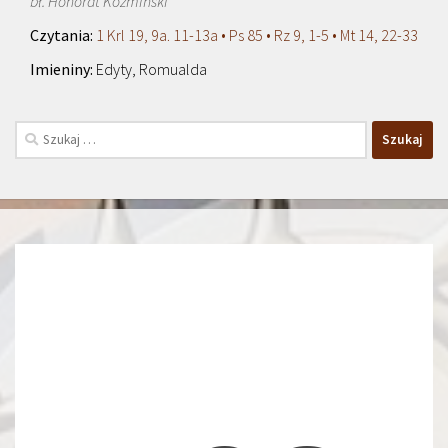
bł. Honorat Koźmiński
1 Krl 19, 9a. 11-13a • Ps 85 • Rz 9, 1-5 • Mt 14, 22-33
Edyty, Romualda
Szukaj: