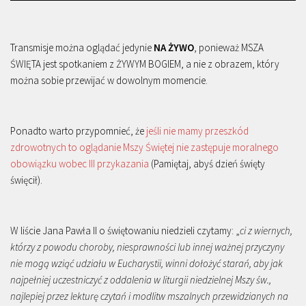
Transmisje można oglądać jedynie
NA ŻYWO
, ponieważ MSZA
ŚWIĘTA jest spotkaniem z ŻYWYM BOGIEM, a nie z obrazem, który
można sobie przewijać w dowolnym momencie.
Ponadto warto przypomnieć, że
jeśli nie mamy przeszkód
zdrowotnych to oglądanie Mszy Świętej nie zastępuje moralnego
obowiązku wobec III przykazania
(Pamiętaj, abyś dzień święty
święcił).
W liście Jana Pawła II o świętowaniu niedzieli czytamy: „
ci z wiernych,
którzy z powodu choroby, niesprawności lub innej ważnej przyczyny
nie mogą wziąć udziału w Eucharystii, winni dołożyć starań, aby jak
najpełniej uczestniczyć z oddalenia w liturgii niedzielnej Mszy św.,
najlepiej przez lekturę czytań i modlitw mszalnych przewidzianych na