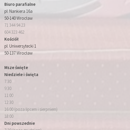
Biuro parafialne
pl. Nankiera 16a
50-140 Wrocław
71 344 94 23
604 323 462
Kościół
pl. Uniwersytecki 1
50-137 Wrocław
Msze święte
Niedziele i święta
7:30
9:30
11:00
12:30
16:00 (poza lipcem i sierpniem)
18:00
Dni powszednie