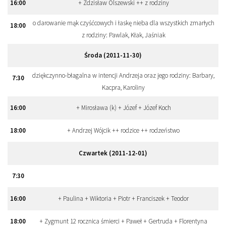
16
:
00
+ Zdzisław Olszewski ++ z rodziny
o darowanie mąk czyśćcowych i łaskę nieba dla wszystkich zmarłych
18
:
00
z rodziny: Pawlak, Kłak, Jaśniak
Środa (2011-11-30)
dziękczynno-błagalna w intencji Andrzeja oraz jego rodziny: Barbary,
7
:
30
Kacpra, Karoliny
16
:
00
+ Mirosława (k) + Józef + Józef Koch
18
:
00
+ Andrzej Wójcik ++ rodzice ++ rodzeństwo
Czwartek (2011-12-01)
7
:
30
16
:
00
+ Paulina + Wiktoria + Piotr + Franciszek + Teodor
18
:
00
+ Zygmunt 12 rocznica śmierci + Paweł + Gertruda + Florentyna