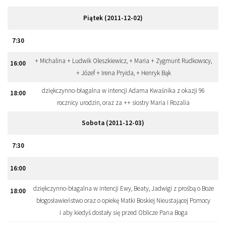
Piątek (2011-12-02)
7
:
30
+ Michalina + Ludwik Oleszkiewicz, + Maria + Zygmunt Rudkowscy,
16
:
00
+ Józef + Irena Pryida, + Henryk Bąk
dziękczynno-błagalna w intencji Adama Kwaśnika z okazji 96
18
:
00
rocznicy urodzin, oraz za ++ siostry Maria i Rozalia
Sobota (2011-12-03)
7
:
30
16
:
00
dziękczynno-błagalna w intencji Ewy, Beaty, Jadwigi z prośbą o Boże
18
:
00
błogosławieństwo oraz o opiekę Matki Boskiej Nieustającej Pomocy
i aby kiedyś dostały się przed Oblicze Pana Boga