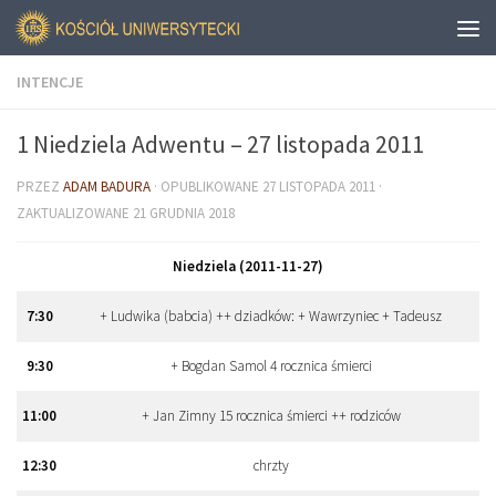
INTENCJE
1 Niedziela Adwentu – 27 listopada 2011
PRZEZ
ADAM BADURA
· OPUBLIKOWANE
27 LISTOPADA 2011
·
ZAKTUALIZOWANE
21 GRUDNIA 2018
Niedziela (2011-11-27)
7
:
30
+ Ludwika (babcia) ++ dziadków: + Wawrzyniec + Tadeusz
9
:
30
+ Bogdan Samol 4 rocznica śmierci
11
:
00
+ Jan Zimny 15 rocznica śmierci ++ rodziców
12
:
30
chrzty