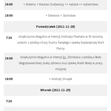
16
:
00
+ Waleria + Wacław Grabowscy ++ rodzice ++ rodzeństwo
18
:
00
+ Eleonora + Stanisław
Poniedziałek (2011-11-28)
dziękczynno-błagalna w intencji Andrzeja Pawlaka w 30 rocznicę
7
:
30
urodzin z prośbą o Dary Ducha Świętego i opiekę Najświętszej Marii
Panny
dziękczynno-błagalna w intencji
ks.
Zdzisława z prośbą o Boże
16
:
00
błogosławieństwo, łaskę zdrowia oraz opiekę Matki Bożej w pracy
misyjnej
18
:
00
+ Andrzej Smajek
Wtorek (2011-11-29)
7
:
30