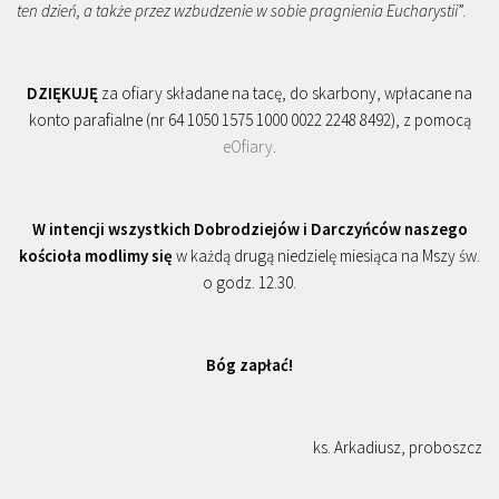
ten dzień, a także przez wzbudzenie w sobie pragnienia Eucharystii
”.
DZIĘKUJĘ
za ofiary składane na tacę, do skarbony, wpłacane na
konto parafialne (nr 64 1050 1575 1000 0022 2248 8492), z pomocą
eOfiary
.
W intencji wszystkich Dobrodziejów i Darczyńców naszego
kościoła modlimy się
w każdą drugą niedzielę miesiąca na Mszy św.
o godz. 12.30.
Bóg zapłać!
ks. Arkadiusz, proboszcz