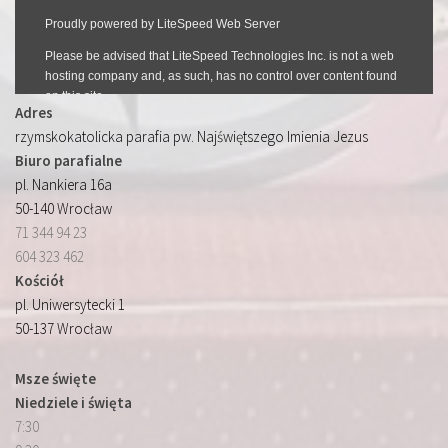
Adres
rzymskokatolicka parafia pw. Najświętszego Imienia Jezus
Biuro parafialne
pl. Nankiera 16a
50-140 Wrocław
71 344 94 23
604 323 462
Kościół
pl. Uniwersytecki 1
50-137 Wrocław
Msze święte
Niedziele i święta
7:30