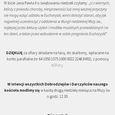
W liście Jana Pawła II o świętowaniu niedzieli czytamy: „
ci z wiernych,
którzy z powodu choroby, niesprawności lub innej ważnej przyczyny
nie mogą wziąć udziału w Eucharystii, winni dołożyć starań, aby jak
najpełniej uczestniczyć z oddalenia w liturgii niedzielnej Mszy św.,
najlepiej przez lekturę czytań i modlitw mszalnych przewidzianych na
ten dzień, a także przez wzbudzenie w sobie pragnienia Eucharystii
”.
DZIĘKUJĘ
za ofiary składane na tacę, do skarbony, wpłacane na
konto parafialne (nr 64 1050 1575 1000 0022 2248 8492), z pomocą
eOfiary
.
W intencji wszystkich Dobrodziejów i Darczyńców naszego
kościoła modlimy się
w każdą drugą niedzielę miesiąca na Mszy św.
o godz. 12.30.