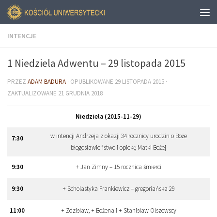
INTENCJE
1 Niedziela Adwentu – 29 listopada 2015
PRZEZ
ADAM BADURA
· OPUBLIKOWANE
29 LISTOPADA 2015
·
ZAKTUALIZOWANE
21 GRUDNIA 2018
Niedziela (2015-11-29)
w intencji Andrzeja z okazji 34 rocznicy urodzin o Boże
7
:
30
błogosławieństwo i opiekę Matki Bożej
9
:
30
+ Jan Zimny – 15 rocznica śmierci
9
:
30
+ Scholastyka Frankiewicz – gregoriańska 29
11
:
00
+ Zdzisław, + Bożena i + Stanisław Olszewscy