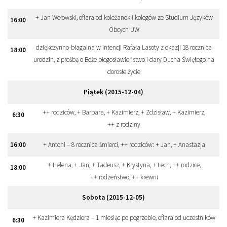
+ Jan Wołowski, ofiara od koleżanek i kolegów ze Studium Języków
16
:
00
Obcych UW
dziękczynno-błagalna w intencji Rafała Lasoty z okazji 18 rocznica
18
:
00
urodzin, z prośbą o Boże błogosławieństwo i dary Ducha Świętego na
dorosłe życie
Piątek (2015-12-04)
++ rodziców, + Barbara, + Kazimierz, + Zdzisław, + Kazimierz,
6
:
30
++ z rodziny
16
:
00
+ Antoni – 8 rocznica śmierci, ++ rodziców: + Jan, + Anastazja
+ Helena, + Jan, + Tadeusz, + Krystyna, + Lech, ++ rodzice,
18
:
00
++ rodzeństwo, ++ krewni
Sobota (2015-12-05)
+ Kazimiera Kędziora – 1 miesiąc po pogrzebie, ofiara od uczestników
6
:
30