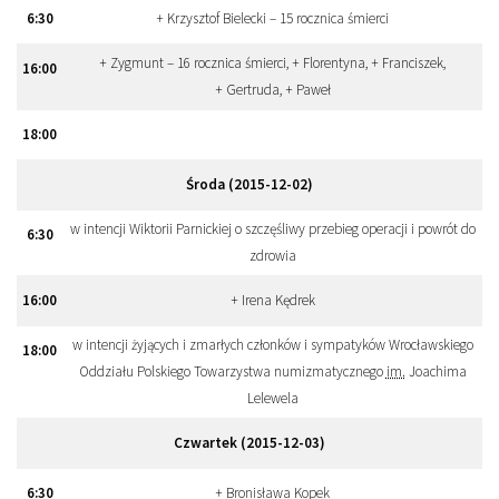
6
:
30
+ Krzysztof Bielecki – 15 rocznica śmierci
+ Zygmunt – 16 rocznica śmierci, + Florentyna, + Franciszek,
16
:
00
+ Gertruda, + Paweł
18
:
00
Środa (2015-12-02)
w intencji Wiktorii Parnickiej o szczęśliwy przebieg operacji i powrót do
6
:
30
zdrowia
16
:
00
+ Irena Kędrek
w intencji żyjących i zmarłych członków i sympatyków Wrocławskiego
18
:
00
Oddziału Polskiego Towarzystwa numizmatycznego
im.
Joachima
Lelewela
Czwartek (2015-12-03)
6
:
30
+ Bronisława Kopek