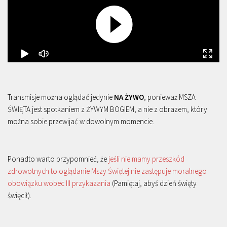
Transmisje można oglądać jedynie
NA ŻYWO
, ponieważ MSZA
ŚWIĘTA jest spotkaniem z ŻYWYM BOGIEM, a nie z obrazem, który
można sobie przewijać w dowolnym momencie.
Ponadto warto przypomnieć, że
jeśli nie mamy przeszkód
zdrowotnych to oglądanie Mszy Świętej nie zastępuje moralnego
obowiązku wobec III przykazania
(Pamiętaj, abyś dzień święty
święcił).