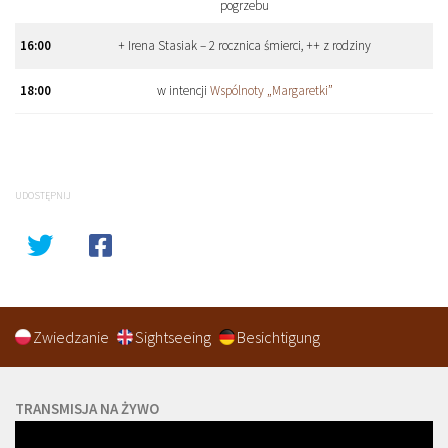
pogrzebu
16
:
00
+ Irena Stasiak – 2 rocznica śmierci, ++ z rodziny
18
:
00
w intencji
Wspólnoty „Margaretki”
UDOSTĘPNIJ
Zwiedzanie
Sightseeing
Besichtigung
TRANSMISJA NA ŻYWO