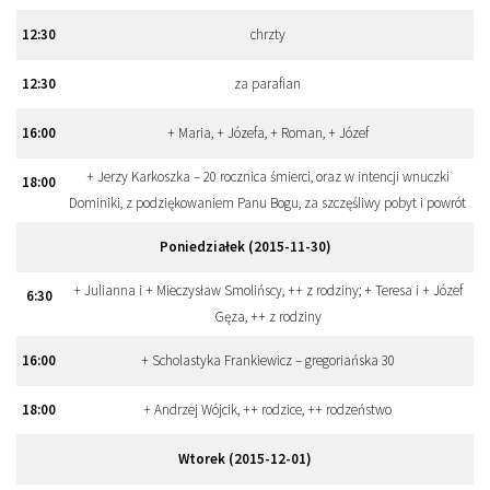
12
:
30
chrzty
12
:
30
za parafian
16
:
00
+ Maria, + Józefa, + Roman, + Józef
+ Jerzy Karkoszka – 20 rocznica śmierci, oraz w intencji wnuczki
18
:
00
Dominiki, z podziękowaniem Panu Bogu, za szczęśliwy pobyt i powrót
Poniedziałek (2015-11-30)
+ Julianna i + Mieczysław Smolińscy, ++ z rodziny; + Teresa i + Józef
6
:
30
Gęza, ++ z rodziny
16
:
00
+ Scholastyka Frankiewicz – gregoriańska 30
18
:
00
+ Andrzej Wójcik, ++ rodzice, ++ rodzeństwo
Wtorek (2015-12-01)