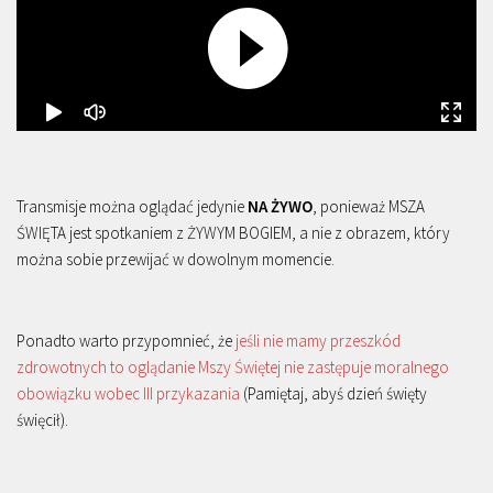
Transmisje można oglądać jedynie
NA ŻYWO
, ponieważ MSZA
ŚWIĘTA jest spotkaniem z ŻYWYM BOGIEM, a nie z obrazem, który
można sobie przewijać w dowolnym momencie.
Ponadto warto przypomnieć, że
jeśli nie mamy przeszkód
zdrowotnych to oglądanie Mszy Świętej nie zastępuje moralnego
obowiązku wobec III przykazania
(Pamiętaj, abyś dzień święty
święcił).