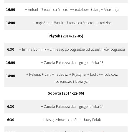
16
:
00
+ Antoni – 7 rocznica śmierci; ++ rodziców: + Jan, + Anastazja
18
:
00
+ mąż Antoni Wnuk – 7 rocznica śmierci, ++ rodzice
Piątek (2014-12-05)
6
:
30
+ Irmina Dominik – 1 miesiąc po pogrzebie, od uczestników pogrzebu
16
:
00
+ Żaneta Pałaszewska – gregoriańska 13
+ Helena, + Jan, + Tadeusz, + Krystyna, + Lech, ++ rodziców,
18
:
00
rodzeństwo i krewnych
Sobota (2014-12-06)
6
:
30
+ Żaneta Pałaszewska – gregoriańska 14
6
:
30
o łaskę zdrowia dla Stanisławy Polak