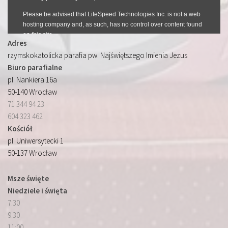
Adres
rzymskokatolicka parafia pw. Najświętszego Imienia Jezus
Biuro parafialne
pl. Nankiera 16a
50-140 Wrocław
71 344 94 23
604 323 462
Kościół
pl. Uniwersytecki 1
50-137 Wrocław
Msze święte
Niedziele i święta
7:30
9:30
11:00