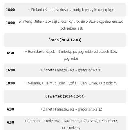
16
:
00
+ Stefania Kkaus, za dusze zmarłych w czyśćcu cierpiące
w intencji Julia – z okazji 1 rocznicy urodzin o Boże błogosławieństwo
18
:
00
i potrzebne łaski
Środa (2014-12-03)
+ Bronisława Kopek – 1 miesiąc po pogrzebie, od uczestników
6
:
30
pogrzebu
16
:
00
+ Żaneta Pałaszewska – gregoriańska 11
18
:
00
+ Melania, + Helmut Fidler, + Zofia, + Jan Kuma, ++ z rodziny
Czwartek (2014-12-04)
6
:
30
+ Żaneta Pałaszewska – gregoriańska 12
+ Barbara, ++ rodziców; + Kazimierz, + Zdzisław, + Kazimierz,
6
:
30
++ z rodziny