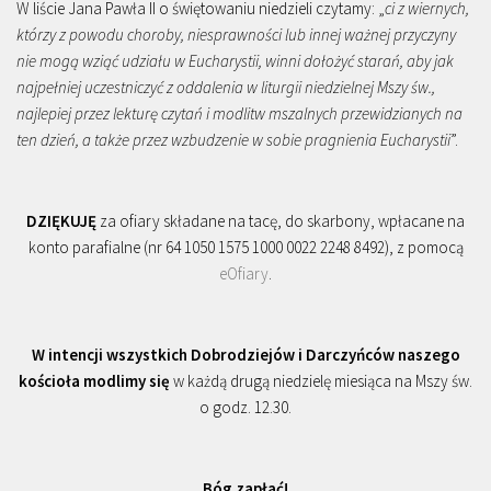
W liście Jana Pawła II o świętowaniu niedzieli czytamy: „
ci z wiernych,
którzy z powodu choroby, niesprawności lub innej ważnej przyczyny
nie mogą wziąć udziału w Eucharystii, winni dołożyć starań, aby jak
najpełniej uczestniczyć z oddalenia w liturgii niedzielnej Mszy św.,
najlepiej przez lekturę czytań i modlitw mszalnych przewidzianych na
ten dzień, a także przez wzbudzenie w sobie pragnienia Eucharystii
”.
DZIĘKUJĘ
za ofiary składane na tacę, do skarbony, wpłacane na
konto parafialne (nr 64 1050 1575 1000 0022 2248 8492), z pomocą
eOfiary
.
W intencji wszystkich Dobrodziejów i Darczyńców naszego
kościoła modlimy się
w każdą drugą niedzielę miesiąca na Mszy św.
o godz. 12.30.
Bóg zapłać!