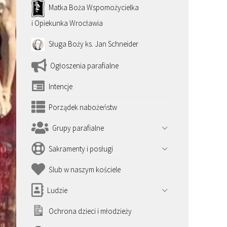
Matka Boża Wspomożycielka
i Opiekunka Wrocławia
Sługa Boży ks. Jan Schneider
Ogłoszenia parafialne
Intencje
Porządek nabożeństw
Grupy parafialne
Sakramenty i posługi
Ślub w naszym kościele
Ludzie
Ochrona dzieci i młodzieży