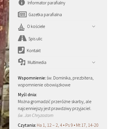
Informator parafialny
Gazetka parafialna
O kościele
Spis ulic
Kontakt
Multimedia
św. Dominika, prezbitera,
wspomnienie obowiązkowe
Można gromadzić przeróżne skarby, ale
najcenniejszy jest prawdziwy przyjaciel.
św. Jan Chryzostom
Ha 1, 12 – 2, 4 • Ps 9 • Mt 17, 14-20