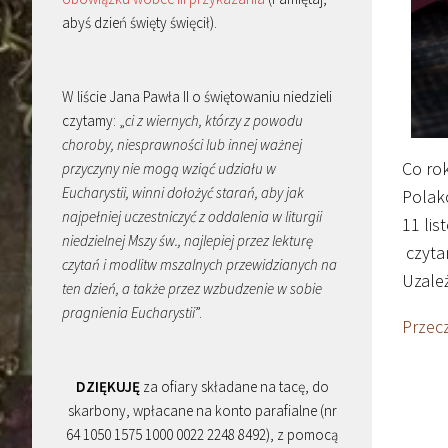
abyś dzień święty święcił).
W liście Jana Pawła II o świętowaniu niedzieli
czytamy: „
ci z wiernych, którzy z powodu
choroby, niesprawności lub innej ważnej
Co ro
przyczyny nie mogą wziąć udziału w
Eucharystii, winni dołożyć starań, aby jak
Polakó
najpełniej uczestniczyć z oddalenia w liturgii
11 lis
niedzielnej Mszy św., najlepiej przez lekturę
czyta
czytań i modlitw mszalnych przewidzianych na
Uzale
ten dzień, a także przez wzbudzenie w sobie
pragnienia Eucharystii
”.
Przec
DZIĘKUJĘ
za ofiary składane na tacę, do
skarbony, wpłacane na konto parafialne (nr
64 1050 1575 1000 0022 2248 8492), z pomocą