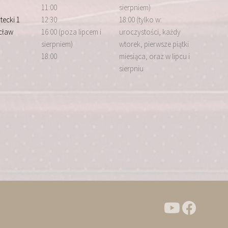
11:00
sierpniem)
tecki 1
12:30
18:00 (tylko w:
cław
16:00 (poza lipcem i
uroczystości, każdy
sierpniem)
wtorek, pierwsze piątki
18:00
miesiąca, oraz w lipcu i
sierpniu