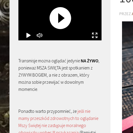
PRZEZ
Transmisje można oglądać jedynie
NA ŻYWO
,
ponieważ MSZA ŚWIĘTA jest spotkaniem z
ŻYWYM BOGIEM, a nie z obrazem, który
można sobie przewijać w dowolnym
momencie.
Ponadto warto przypomnieć, że
jeśli nie
mamy przeszkód zdrowotnych to oglądanie
Mszy Świętej nie zastępuje moralnego
obowiązku wobec III przykazania
(Pamiętaj,