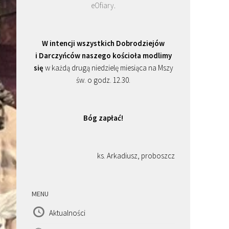
eOfiary
.
W intencji wszystkich Dobrodziejów
i Darczyńców naszego kościoła modlimy
się
w każdą drugą niedzielę miesiąca na Mszy
św. o godz. 12.30.
Bóg zapłać!
ks. Arkadiusz, proboszcz
MENU
Aktualności