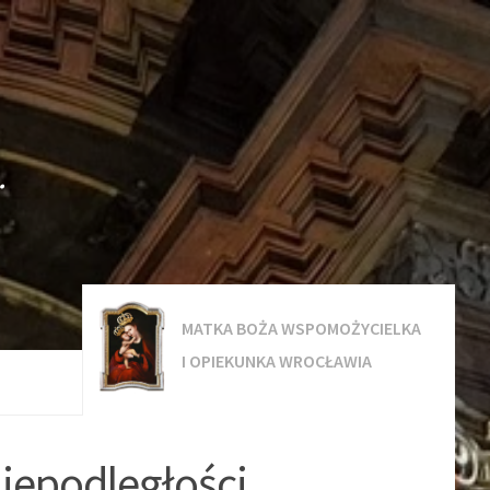
.
MATKA BOŻA WSPOMOŻYCIELKA
I OPIEKUNKA WROCŁAWIA
niepodległości