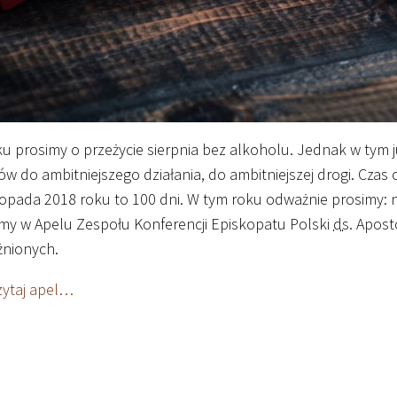
ku prosimy o przeżycie sierpnia bez alkoholu. Jednak w tym
w do ambitniejszego działania, do ambitniejszej drogi. Czas o
topada 2018 roku to 100 dni. W tym roku odważnie prosimy: n
my w Apelu Zespołu Konferencji Episkopatu Polski
ds.
Aposto
żnionych.
zytaj apel…