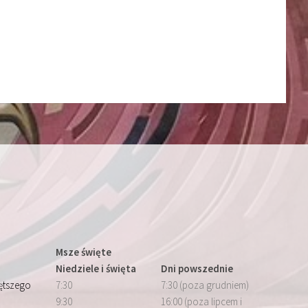
Msze święte
Niedziele i święta
Dni powszednie
iętszego
7:30
7:30 (poza grudniem)
9:30
16:00 (poza lipcem i