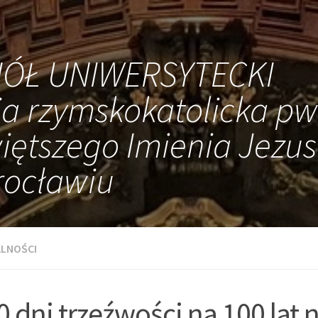
IÓŁ UNIWERSYTECKI
ia rzymskokatolicka pw
iętszego Imienia Jezus
ocławiu
LNOŚCI
0 dni trzeźwości na 100 lat 