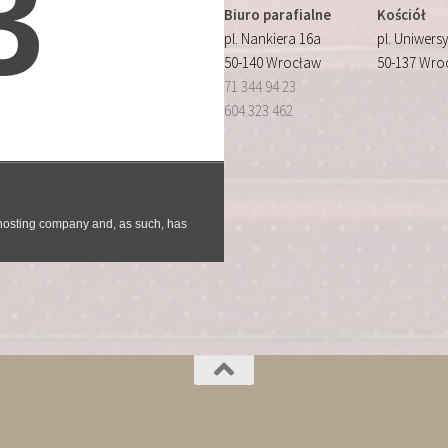
Biuro parafialne
Kościół
pl. Nankiera 16a
pl. Uniwersy
50-140 Wrocław
50-137 Wro
71 344 94 23
604 323 462