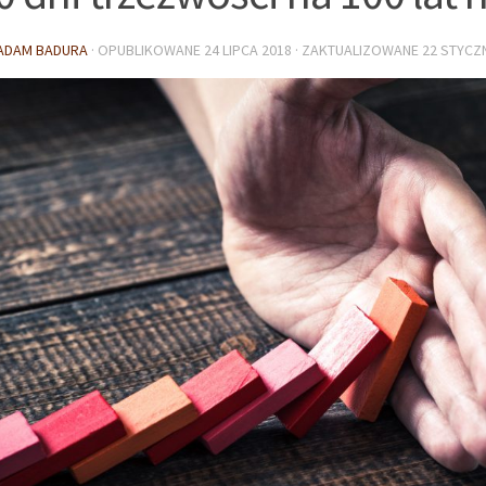
ADAM BADURA
· OPUBLIKOWANE
24 LIPCA 2018
· ZAKTUALIZOWANE
22 STYCZ