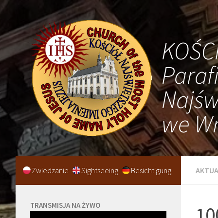
KOŚC
Paraf
Najśw
we Wr
Zwiedzanie
Sightseeing
Besichtigung
AKTUA
TRANSMISJA NA ŻYWO
10