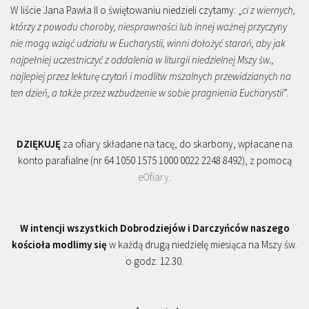
W liście Jana Pawła II o świętowaniu niedzieli czytamy: „
ci z wiernych,
którzy z powodu choroby, niesprawności lub innej ważnej przyczyny
nie mogą wziąć udziału w Eucharystii, winni dołożyć starań, aby jak
najpełniej uczestniczyć z oddalenia w liturgii niedzielnej Mszy św.,
najlepiej przez lekturę czytań i modlitw mszalnych przewidzianych na
ten dzień, a także przez wzbudzenie w sobie pragnienia Eucharystii
”.
DZIĘKUJĘ
za ofiary składane na tacę, do skarbony, wpłacane na
konto parafialne (nr 64 1050 1575 1000 0022 2248 8492), z pomocą
eOfiary
.
W intencji wszystkich Dobrodziejów i Darczyńców naszego
kościoła modlimy się
w każdą drugą niedzielę miesiąca na Mszy św.
o godz. 12.30.