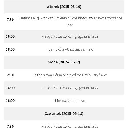
Wtorek (2015-06-16)
w intencji Alicji – z okazji imienin o Boże błogosławieństwo i potrzebne
7
:
30
łaski
16
:
00
+ Łucja Natusiewicz – gregoriańska 23
18
:
00
+ Jan Skóra – 8 rocznica śmierci
Środa (2015-06-17)
7
:
30
+ Stanisława Górka ofiara od rodziny Muszyńskich
16
:
00
+ Łucja Natusiewicz – gregoriańska 24
18
:
00
zbiorowa za zmarłych
Czwartek (2015-06-18)
7
:
30
+ Łucja Natusiewicz – gregoriańska 25