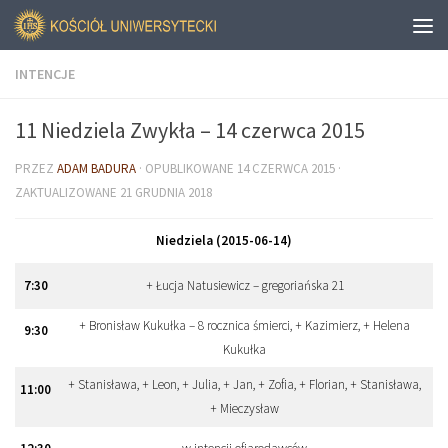
INTENCJE
11 Niedziela Zwykła – 14 czerwca 2015
PRZEZ
ADAM BADURA
· OPUBLIKOWANE
14 CZERWCA 2015
·
ZAKTUALIZOWANE
21 GRUDNIA 2018
Niedziela (2015-06-14)
7
:
30
+ Łucja Natusiewicz – gregoriańska 21
+ Bronisław Kukułka – 8 rocznica śmierci, + Kazimierz, + Helena
9
:
30
Kukułka
+ Stanisława, + Leon, + Julia, + Jan, + Zofia, + Florian, + Stanisława,
11
:
00
+ Mieczysław