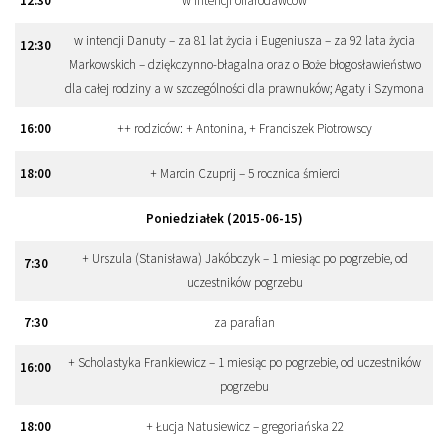
12
:
30
w intencji ofiarodawców
w intencji Danuty – za 81 lat życia i Eugeniusza – za 92 lata życia
12
:
30
Markowskich – dziękczynno-błagalna oraz o Boże błogosławieństwo
dla całej rodziny a w szczególności dla prawnuków; Agaty i Szymona
16
:
00
++ rodziców: + Antonina, + Franciszek Piotrowscy
18
:
00
+ Marcin Czuprij – 5 rocznica śmierci
Poniedziałek (2015-06-15)
+ Urszula (Stanisława) Jakóbczyk – 1 miesiąc po pogrzebie, od
7
:
30
uczestników pogrzebu
7
:
30
za parafian
+ Scholastyka Frankiewicz – 1 miesiąc po pogrzebie, od uczestników
16
:
00
pogrzebu
18
:
00
+ Łucja Natusiewicz – gregoriańska 22