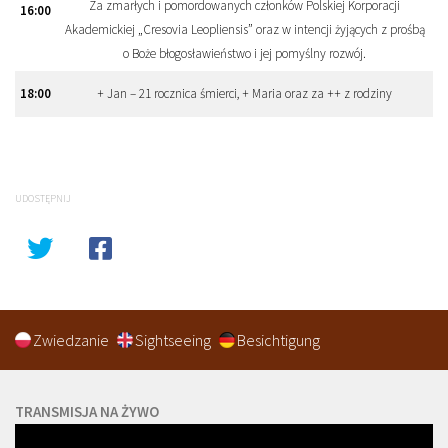
Za zmarłych i pomordowanych członków Polskiej Korporacji
16
:
00
Akademickiej „Cresovia Leopliensis” oraz w intencji żyjących z prośbą
o Boże błogosławieństwo i jej pomyślny rozwój.
18
:
00
+ Jan – 21 rocznica śmierci, + Maria oraz za ++ z rodziny
UDOSTĘPNIJ
Zwiedzanie
Sightseeing
Besichtigung
TRANSMISJA NA ŻYWO