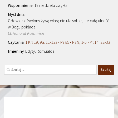
19 niedziela zwykła
Człowiek ożywiony żywą wiarą nie ufa sobie, ale całą ufność
w Bogu pokłada.
bł. Honorat Koźmiński
1 Krl 19, 9a. 11-13a • Ps 85 • Rz 9, 1-5 • Mt 14, 22-33
Edyty, Romualda
Szukaj: