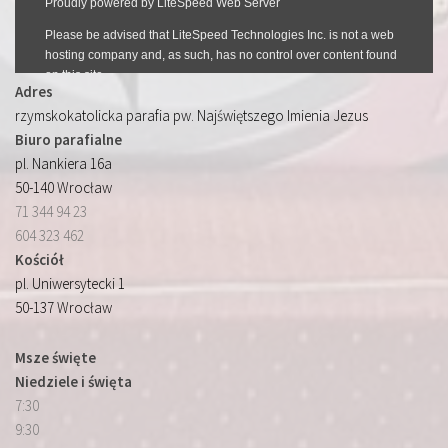
Adres
rzymskokatolicka parafia pw. Najświętszego Imienia Jezus
Biuro parafialne
pl. Nankiera 16a
50-140 Wrocław
71 344 94 23
604 323 462
Kościół
pl. Uniwersytecki 1
50-137 Wrocław
Msze święte
Niedziele i święta
7:30
9:30