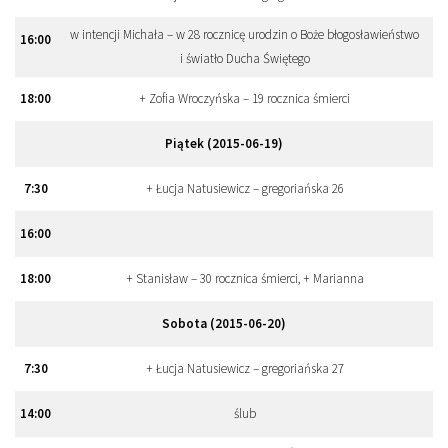
w intencji Michała – w 28 rocznicę urodzin o Boże błogosławieństwo
16
:
00
i światło Ducha Świętego
18
:
00
+ Zofia Wroczyńska – 19 rocznica śmierci
Piątek (2015-06-19)
7
:
30
+ Łucja Natusiewicz – gregoriańska 26
16
:
00
18
:
00
+ Stanisław – 30 rocznica śmierci, + Marianna
Sobota (2015-06-20)
7
:
30
+ Łucja Natusiewicz – gregoriańska 27
14
:
00
ślub