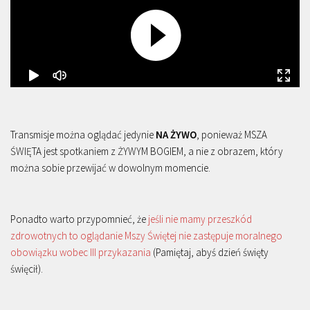
Transmisje można oglądać jedynie
NA ŻYWO
, ponieważ MSZA
ŚWIĘTA jest spotkaniem z ŻYWYM BOGIEM, a nie z obrazem, który
można sobie przewijać w dowolnym momencie.
Ponadto warto przypomnieć, że
jeśli nie mamy przeszkód
zdrowotnych to oglądanie Mszy Świętej nie zastępuje moralnego
obowiązku wobec III przykazania
(Pamiętaj, abyś dzień święty
święcił).