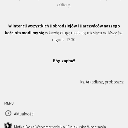
eOfiary
.
W intencji wszystkich Dobrodziejów i Darczyńców naszego
kościoła modlimy się
w każdą drugą niedzielę miesiąca na Mszy św.
o godz. 12.30.
Bóg zapłać!
ks. Arkadiusz, proboszcz
MENU
Aktualności
Matka Boża Wspomożycielka i Opiekunka Wrocławia