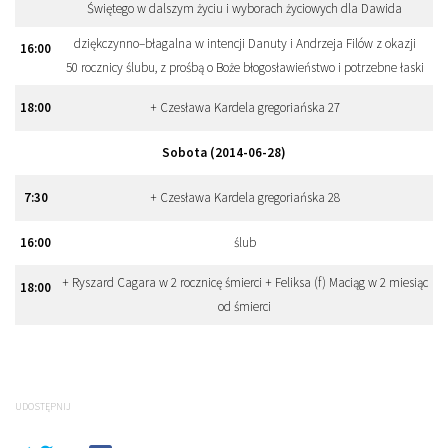
Świętego w dalszym życiu i wyborach życiowych dla Dawida
dziękczynno–błagalna w intencji Danuty i Andrzeja Filów z okazji
16
:
00
50 rocznicy ślubu, z prośbą o Boże błogosławieństwo i potrzebne łaski
18
:
00
+ Czesława Kardela gregoriańska 27
Sobota (2014-06-28)
7
:
30
+ Czesława Kardela gregoriańska 28
16
:
00
ślub
+ Ryszard Cagara w 2 rocznicę śmierci + Feliksa (f) Maciąg w 2 miesiąc
18
:
00
od śmierci
UDOSTĘPNIJ