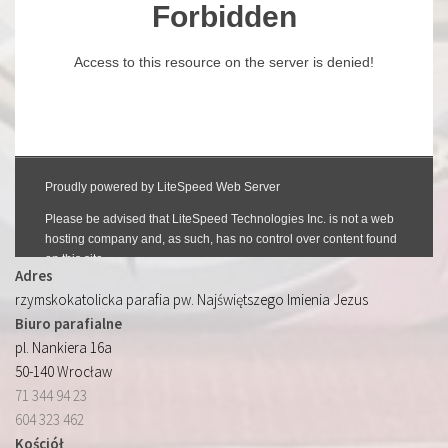
Adres
rzymskokatolicka parafia pw. Najświętszego Imienia Jezus
Biuro parafialne
pl. Nankiera 16a
50-140 Wrocław
71 344 94 23
604 323 462
Kościół