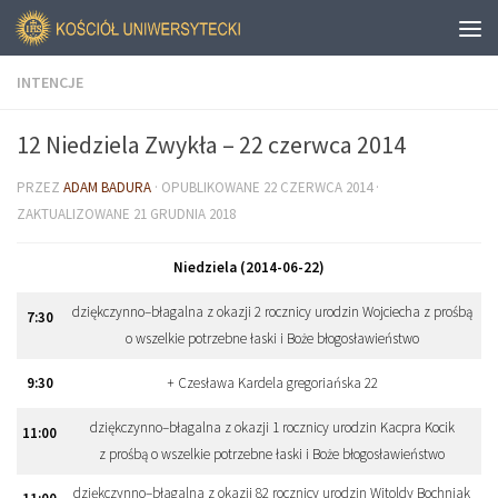
INTENCJE
12 Niedziela Zwykła – 22 czerwca 2014
PRZEZ
ADAM BADURA
· OPUBLIKOWANE
22 CZERWCA 2014
·
ZAKTUALIZOWANE
21 GRUDNIA 2018
Niedziela (2014-06-22)
dziękczynno–błagalna z okazji 2 rocznicy urodzin Wojciecha z prośbą
7
:
30
o wszelkie potrzebne łaski i Boże błogosławieństwo
9
:
30
+ Czesława Kardela gregoriańska 22
dziękczynno–błagalna z okazji 1 rocznicy urodzin Kacpra Kocik
11
:
00
z prośbą o wszelkie potrzebne łaski i Boże błogosławieństwo
dziękczynno–błagalna z okazji 82 rocznicy urodzin Witoldy Bochniak