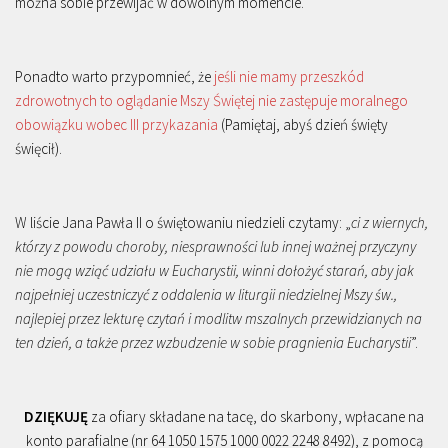
można sobie przewijać w dowolnym momencie.
Ponadto warto przypomnieć, że
jeśli nie mamy przeszkód
zdrowotnych to oglądanie Mszy Świętej nie zastępuje moralnego
obowiązku wobec III przykazania
(Pamiętaj, abyś dzień święty
święcił).
W liście Jana Pawła II o świętowaniu niedzieli czytamy: „
ci z wiernych,
którzy z powodu choroby, niesprawności lub innej ważnej przyczyny
nie mogą wziąć udziału w Eucharystii, winni dołożyć starań, aby jak
najpełniej uczestniczyć z oddalenia w liturgii niedzielnej Mszy św.,
najlepiej przez lekturę czytań i modlitw mszalnych przewidzianych na
ten dzień, a także przez wzbudzenie w sobie pragnienia Eucharystii
”.
DZIĘKUJĘ
za ofiary składane na tacę, do skarbony, wpłacane na
konto parafialne (nr 64 1050 1575 1000 0022 2248 8492), z pomocą