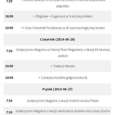
7
:
30
pogrzebu
16
:
00
+ Zbigniew + Eugeniusz w 5 rocznicę śmierci
18
:
00
++ Ewa i Marcinek Paszkowscy w 26 rocznicę tragicznej śmierci
Czwartek (2014-06-26)
dziękczynno–błagalna w intencji Marii Magdaleny z okazji 65 rocznicę
7
:
30
urodzin
16
:
00
+ Tadeusz Reszka
18
:
00
+ Czesława Kardela gregoriańska 26
Piątek (2014-06-27)
7
:
30
dziękczynno–błagalna z okazji imienin wnuka Pawła
dziękczynno–błagalna z okazji ukończenia studiów oraz o dary Ducha
7
:
30