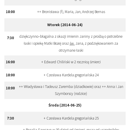
18
:
00
++ Bronisława (f), Maria, Jan, Andrzej Bernas
Wtorek (2014-06-24)
dziękczynno–błagalna z okazji imienin Janiny z prośbą o potrzebne
7
:
30
łaski i opiekę Matki Bożej oraz
św.
Jana, z podziękowaniem za
otrzymane łaski
16
:
00
+ Edward Chiliński w 2 rocznicę śmierci
18
:
00
+ Czesława Kardela gregoriańska 24
++ Władysława i Tadeusz Zaremba (dziadkowie) oraz ++ Anna i Jan
18
:
00
Szymborscy (rodzice)
Środa (2014-06-25)
7
:
30
+ Czesława Kardela gregoriańska 25
+ Rozalia Sawczyn w 30 dzień od śmierci, msza od uczestników