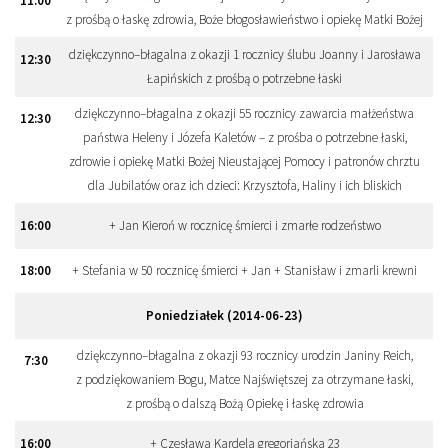
11
:
00
z prośbą o łaskę zdrowia, Boże błogosławieństwo i opiekę Matki Bożej
dziękczynno–błagalna z okazji 1 rocznicy ślubu Joanny i Jarosława
12
:
30
Łapińskich z prośbą o potrzebne łaski
dziękczynno–błagalna z okazji 55 rocznicy zawarcia małżeństwa
12
:
30
państwa Heleny i Józefa Kaletów – z prośba o potrzebne łaski,
zdrowie i opiekę Matki Bożej Nieustającej Pomocy i patronów chrztu
dla Jubilatów oraz ich dzieci: Krzysztofa, Haliny i ich bliskich
16
:
00
+ Jan Kieroń w rocznicę śmierci i zmarłe rodzeństwo
18
:
00
+ Stefania w 50 rocznicę śmierci + Jan + Stanisław i zmarli krewni
Poniedziałek (2014-06-23)
dziękczynno–błagalna z okazji 93 rocznicy urodzin Janiny Reich,
7
:
30
z podziękowaniem Bogu, Matce Najświętszej za otrzymane łaski,
z prośbą o dalszą Bożą Opiekę i łaskę zdrowia
16
:
00
+ Czesława Kardela gregoriańska 23