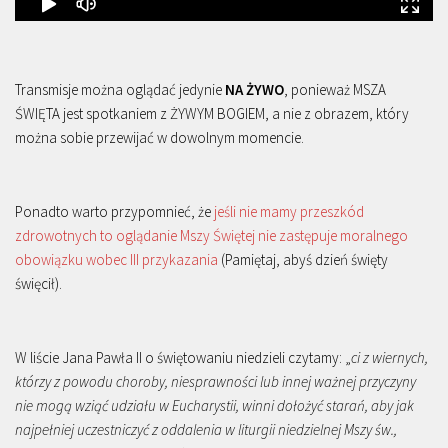
Transmisje można oglądać jedynie
NA ŻYWO
, ponieważ MSZA
ŚWIĘTA jest spotkaniem z ŻYWYM BOGIEM, a nie z obrazem, który
można sobie przewijać w dowolnym momencie.
Ponadto warto przypomnieć, że
jeśli nie mamy przeszkód
zdrowotnych to oglądanie Mszy Świętej nie zastępuje moralnego
obowiązku wobec III przykazania
(Pamiętaj, abyś dzień święty
święcił).
W liście Jana Pawła II o świętowaniu niedzieli czytamy: „
ci z wiernych,
którzy z powodu choroby, niesprawności lub innej ważnej przyczyny
nie mogą wziąć udziału w Eucharystii, winni dołożyć starań, aby jak
najpełniej uczestniczyć z oddalenia w liturgii niedzielnej Mszy św.,