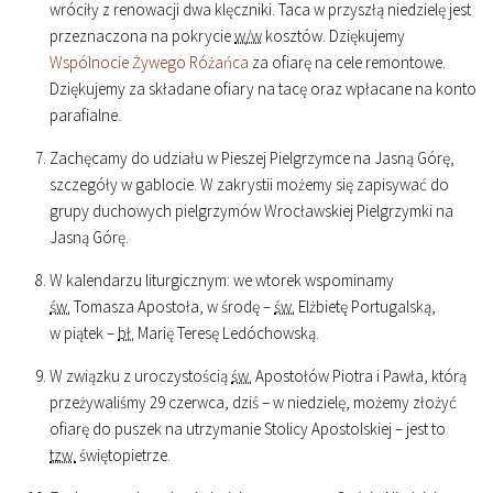
wróciły z renowacji dwa klęczniki. Taca w przyszłą niedzielę jest
przeznaczona na pokrycie
w/w
kosztów. Dziękujemy
Wspólnocie Żywego Różańca
za ofiarę na cele remontowe.
Dziękujemy za składane ofiary na tacę oraz wpłacane na konto
parafialne.
Zachęcamy do udziału w Pieszej Pielgrzymce na Jasną Górę,
szczegóły w gablocie. W zakrystii możemy się zapisywać do
grupy duchowych pielgrzymów Wrocławskiej Pielgrzymki na
Jasną Górę.
W kalendarzu liturgicznym: we wtorek wspominamy
św.
Tomasza Apostoła, w środę –
św.
Elżbietę Portugalską,
w piątek –
bł.
Marię Teresę Ledóchowską.
W związku z uroczystością
św.
Apostołów Piotra i Pawła, którą
przeżywaliśmy 29 czerwca, dziś – w niedzielę, możemy złożyć
ofiarę do puszek na utrzymanie Stolicy Apostolskiej – jest to
tzw.
świętopietrze.