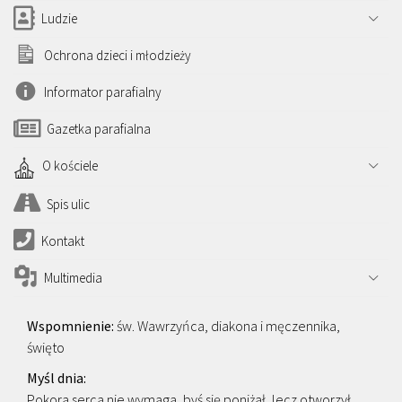
Ludzie
Ochrona dzieci i młodzieży
Informator parafialny
Gazetka parafialna
O kościele
Spis ulic
Kontakt
Multimedia
św. Wawrzyńca, diakona i męczennika,
święto
Pokora serca nie wymaga, byś się poniżał, lecz otworzył.