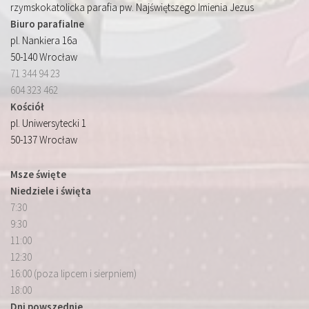
rzymskokatolicka parafia pw. Najświętszego Imienia Jezus
Biuro parafialne
pl. Nankiera 16a
50-140 Wrocław
71 344 94 23
604 323 462
Kościół
pl. Uniwersytecki 1
50-137 Wrocław
Msze święte
Niedziele i święta
7:30
9:30
11:00
12:30
16:00 (poza lipcem i sierpniem)
18:00
Dni powszednie