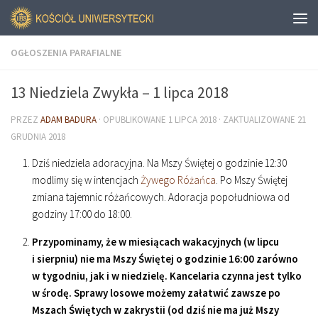
OGŁOSZENIA PARAFIALNE
13 Niedziela Zwykła – 1 lipca 2018
PRZEZ
ADAM BADURA
· OPUBLIKOWANE
1 LIPCA 2018
· ZAKTUALIZOWANE
21
GRUDNIA 2018
Dziś niedziela adoracyjna. Na Mszy Świętej o godzinie
12
:
30
modlimy się w intencjach
Żywego Różańca
. Po Mszy Świętej
zmiana tajemnic różańcowych. Adoracja popołudniowa od
godziny
17
:
00
do
18
:
00
.
Przypominamy, że w miesiącach wakacyjnych (w lipcu
i sierpniu) nie ma Mszy Świętej o godzinie
16
:
00
zarówno
w tygodniu, jak i w niedzielę. Kancelaria czynna jest tylko
w środę. Sprawy losowe możemy załatwić zawsze po
Mszach Świętych w zakrystii (od dziś nie ma już Mszy