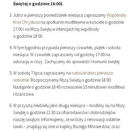
Świętej o godzinie
16
:
00
).
Jutro w pierwszy poniedziałek miesiąca zapraszamy
Wspólnotę
Krwi Chrystusa
na spotkanie modlitewne w kościele o godzinie
17
:
00
i na Mszę Świętą w intencjach tej wspólnoty
o godzinie
18
:
00
.
W tym tygodniu przypada pierwszy czwartek, piątek i sobota
miesiąca. W czwartek zapraszamy od godziny
17
:
00
na
adorację w ciszy. Zachęcamy do spowiedzi i komunii świętej.
W sobotę 7 lipca zapraszamy na
nabożeństwo pierwszo-
sobotnie
. Rozpoczynamy Mszą Świętą o godzinie
18
:
00
.
Następnie o godzinie
18
:
45
rozważanie 15 minutowe i modlitwa
różańcowa.
W przyszłą niedzielę jako drugą miesiąca – modlimy się na Mszy
Świętej o godzinie 12.30 za ofiarodawców i dobrodziejów
naszej świątyni. Informujemy, że wróciły z renowacji ostatnie
ławki – znajdują się one w kaplicy Bożego Miłosierdzia, oraz