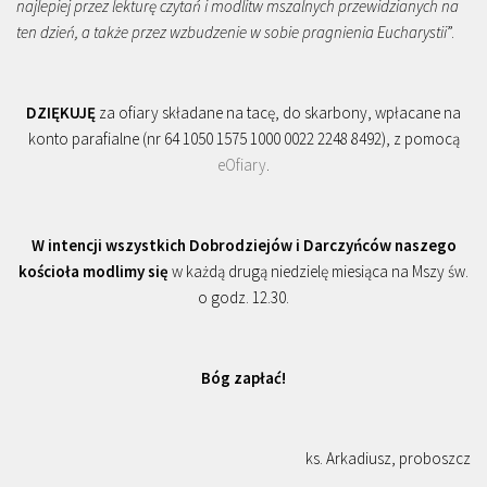
najlepiej przez lekturę czytań i modlitw mszalnych przewidzianych na
ten dzień, a także przez wzbudzenie w sobie pragnienia Eucharystii
”.
DZIĘKUJĘ
za ofiary składane na tacę, do skarbony, wpłacane na
konto parafialne (nr 64 1050 1575 1000 0022 2248 8492), z pomocą
eOfiary
.
W intencji wszystkich Dobrodziejów i Darczyńców naszego
kościoła modlimy się
w każdą drugą niedzielę miesiąca na Mszy św.
o godz. 12.30.
Bóg zapłać!
ks. Arkadiusz, proboszcz