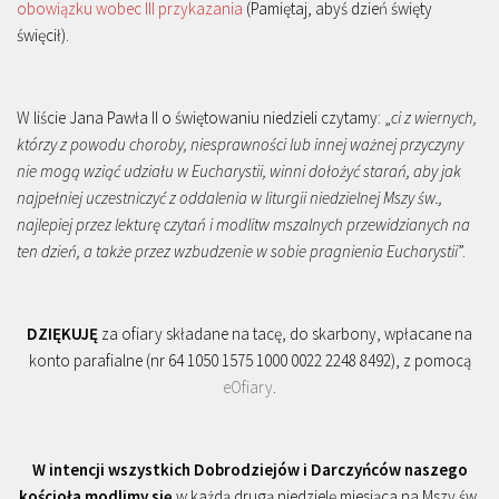
obowiązku wobec III przykazania
(Pamiętaj, abyś dzień święty
święcił).
W liście Jana Pawła II o świętowaniu niedzieli czytamy: „
ci z wiernych,
którzy z powodu choroby, niesprawności lub innej ważnej przyczyny
nie mogą wziąć udziału w Eucharystii, winni dołożyć starań, aby jak
najpełniej uczestniczyć z oddalenia w liturgii niedzielnej Mszy św.,
najlepiej przez lekturę czytań i modlitw mszalnych przewidzianych na
ten dzień, a także przez wzbudzenie w sobie pragnienia Eucharystii
”.
DZIĘKUJĘ
za ofiary składane na tacę, do skarbony, wpłacane na
konto parafialne (nr 64 1050 1575 1000 0022 2248 8492), z pomocą
eOfiary
.
W intencji wszystkich Dobrodziejów i Darczyńców naszego
kościoła modlimy się
w każdą drugą niedzielę miesiąca na Mszy św.