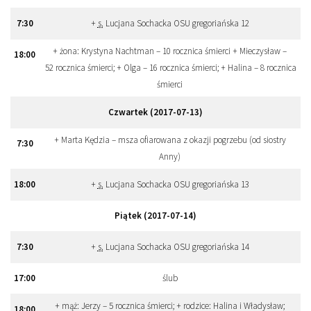
7
:
30
+
s.
Lucjana Sochacka OSU gregoriańska 12
+ żona: Krystyna Nachtman – 10 rocznica śmierci + Mieczysław –
18
:
00
52 rocznica śmierci; + Olga – 16 rocznica śmierci; + Halina – 8 rocznica
śmierci
Czwartek (2017-07-13)
+ Marta Kędzia – msza ofiarowana z okazji pogrzebu (od siostry
7
:
30
Anny)
18
:
00
+
s.
Lucjana Sochacka OSU gregoriańska 13
Piątek (2017-07-14)
7
:
30
+
s.
Lucjana Sochacka OSU gregoriańska 14
17
:
00
ślub
+ mąż: Jerzy – 5 rocznica śmierci; + rodzice: Halina i Władysław;
18
:
00