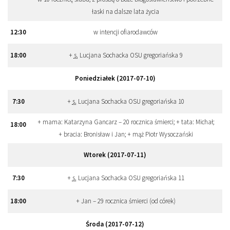
łaski na dalsze lata życia
12
:
30
w intencji ofiarodawców
18
:
00
+
s.
Lucjana Sochacka OSU gregoriańska 9
Poniedziałek (2017-07-10)
7
:
30
+
s.
Lucjana Sochacka OSU gregoriańska 10
+ mama: Katarzyna Gancarz – 20 rocznica śmierci; + tata: Michał;
18
:
00
+ bracia: Bronisław i Jan; + mąż Piotr Wysoczański
Wtorek (2017-07-11)
7
:
30
+
s.
Lucjana Sochacka OSU gregoriańska 11
18
:
00
+ Jan – 29 rocznica śmierci (od córek)
Środa (2017-07-12)