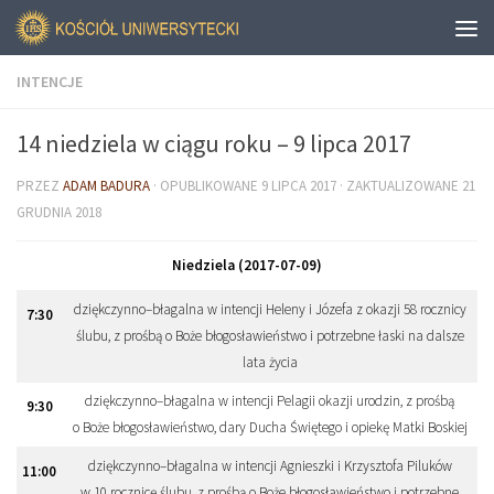
INTENCJE
14 niedziela w ciągu roku – 9 lipca 2017
PRZEZ
ADAM BADURA
· OPUBLIKOWANE
9 LIPCA 2017
· ZAKTUALIZOWANE
21
GRUDNIA 2018
Niedziela (2017-07-09)
dziękczynno–błagalna w intencji Heleny i Józefa z okazji 58 rocznicy
7
:
30
ślubu, z prośbą o Boże błogosławieństwo i potrzebne łaski na dalsze
lata życia
dziękczynno–błagalna w intencji Pelagii okazji urodzin, z prośbą
9
:
30
o Boże błogosławieństwo, dary Ducha Świętego i opiekę Matki Boskiej
dziękczynno–błagalna w intencji Agnieszki i Krzysztofa Piluków
11
:
00
w 10 rocznicę ślubu, z prośbą o Boże błogosławieństwo i potrzebne