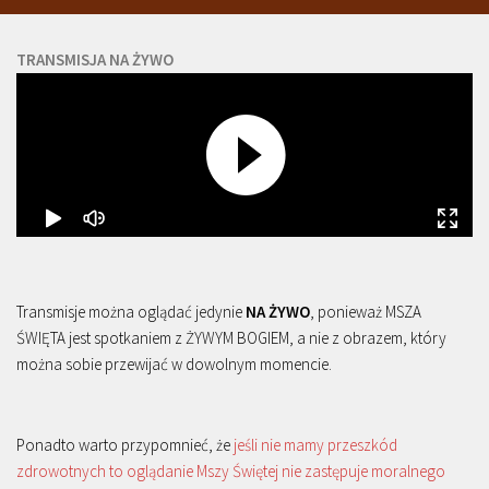
TRANSMISJA NA ŻYWO
Transmisje można oglądać jedynie
NA ŻYWO
, ponieważ MSZA
ŚWIĘTA jest spotkaniem z ŻYWYM BOGIEM, a nie z obrazem, który
można sobie przewijać w dowolnym momencie.
Ponadto warto przypomnieć, że
jeśli nie mamy przeszkód
zdrowotnych to oglądanie Mszy Świętej nie zastępuje moralnego