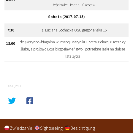
+ teściowie: Helena i Czesław
Sobota (2017-07-15)
7
:
30
+
s.
Lucjana Sochacka OSU gregoriańska 15
dziękczynno–błagalna w intencji Maryniki i Piotra z okazji 8 rocznicy
18
:
00
ślubu, z prośbą o Boże błogosławieństwo i potrzebne łaski na dalsze
lata życia
UDOSTĘPNIJ
Zwiedzanie
Sightseeing
Besichtigung