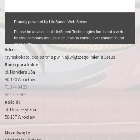
Adres
rzymskokatolicka parafia pw. Najświętszego Imienia Jezus
Biuro parafialne
pl. Nankiera 16a
50-140 Wrocław
71 344 94 23
604 323 462
Kościół
pl. Uniwersytecki 1
50-137 Wrocław
Msze święte