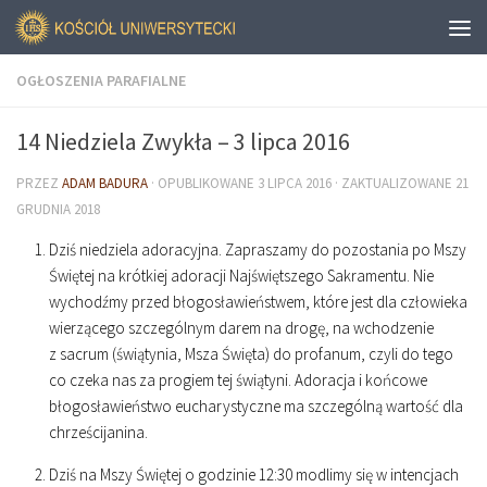
OGŁOSZENIA PARAFIALNE
14 Niedziela Zwykła – 3 lipca 2016
PRZEZ
ADAM BADURA
· OPUBLIKOWANE
3 LIPCA 2016
· ZAKTUALIZOWANE
21
GRUDNIA 2018
Dziś niedziela adoracyjna. Zapraszamy do pozostania po Mszy
Świętej na krótkiej adoracji Najświętszego Sakramentu. Nie
wychodźmy przed błogosławieństwem, które jest dla człowieka
wierzącego szczególnym darem na drogę, na wchodzenie
z sacrum (świątynia, Msza Święta) do profanum, czyli do tego
co czeka nas za progiem tej świątyni. Adoracja i końcowe
błogosławieństwo eucharystyczne ma szczególną wartość dla
chrześcijanina.
Dziś na Mszy Świętej o godzinie
12
:
30
modlimy się w intencjach