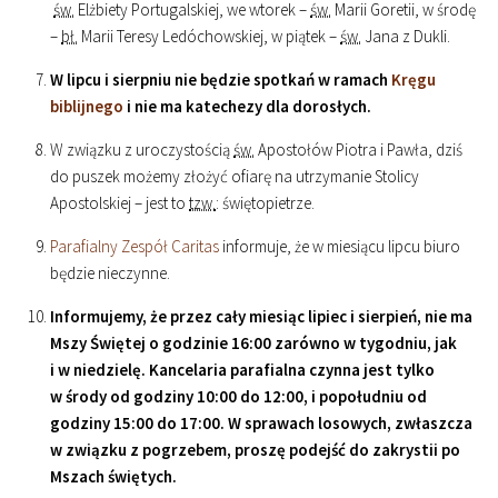
św.
Elżbiety Portugalskiej, we wtorek –
św.
Marii Goretii, w środę
–
bł.
Marii Teresy Ledóchowskiej, w piątek –
św.
Jana z Dukli.
W lipcu i sierpniu nie będzie spotkań w ramach
Kręgu
biblijnego
i nie ma katechezy dla dorosłych.
W związku z uroczystością
św.
Apostołów Piotra i Pawła, dziś
do puszek możemy złożyć ofiarę na utrzymanie Stolicy
Apostolskiej – jest to
tzw.
: świętopietrze.
Parafialny Zespół Caritas
informuje, że w miesiącu lipcu biuro
będzie nieczynne.
Informujemy, że przez cały miesiąc lipiec i sierpień, nie ma
Mszy Świętej o godzinie
16
:
00
zarówno w tygodniu, jak
i w niedzielę. Kancelaria parafialna czynna jest tylko
w środy od godziny
10
:
00
do
12
:
00
, i popołudniu od
godziny
15
:
00
do
17
:
00
. W sprawach losowych, zwłaszcza
w związku z pogrzebem, proszę podejść do zakrystii po
Mszach świętych.