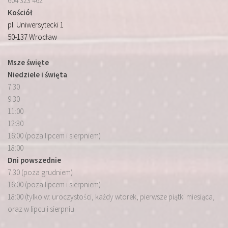
604 323 462
Kościół
pl. Uniwersytecki 1
50-137 Wrocław
Msze święte
Niedziele i święta
7:30
9:30
11:00
12:30
16:00 (poza lipcem i sierpniem)
18:00
Dni powszednie
7:30 (poza grudniem)
16:00 (poza lipcem i sierpniem)
18:00 (tylko w: uroczystości, każdy wtorek, pierwsze piątki miesiąca,
oraz w lipcu i sierpniu