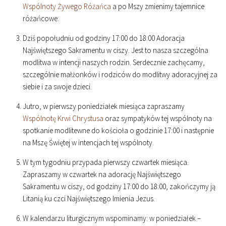
Wspólnoty Żywego Różańca
a po Mszy zmienimy tajemnice
różańcowe.
Dziś popołudniu od godziny
17
:
00
do
18
:
00
Adoracja
Najświętszego Sakramentu w ciszy. Jest to nasza szczególna
modlitwa w intencji naszych rodzin. Serdecznie zachęcamy,
szczególnie małżonków i rodziców do modlitwy adoracyjnej za
siebie i za swoje dzieci.
Jutro, w pierwszy poniedziałek miesiąca zapraszamy
Wspólnotę Krwi Chrystusa
oraz sympatyków tej wspólnoty na
spotkanie modlitewne do kościoła o godzinie
17
:
00
i następnie
na Mszę Świętej w intencjach tej wspólnoty.
W tym tygodniu przypada pierwszy czwartek miesiąca.
Zapraszamy w czwartek na adorację Najświętszego
Sakramentu w ciszy, od godziny
17
:
00
do
18
:
00
, zakończymy ją
Litanią ku czci Najświętszego Imienia Jezus.
W kalendarzu liturgicznym wspominamy: w poniedziałek –