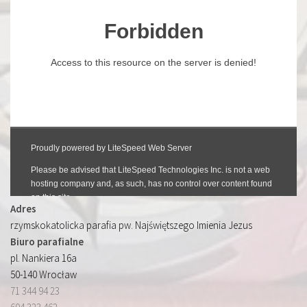
Adres
rzymskokatolicka parafia pw. Najświętszego Imienia Jezus
Biuro parafialne
pl. Nankiera 16a
50-140 Wrocław
71 344 94 23