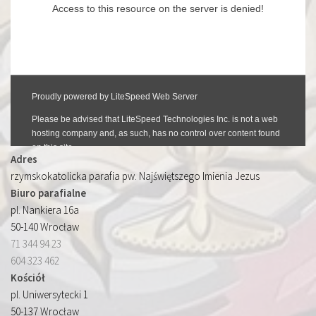
Adres
rzymskokatolicka parafia pw. Najświętszego Imienia Jezus
Biuro parafialne
pl. Nankiera 16a
50-140 Wrocław
71 344 94 23
604 323 462
Kościół
pl. Uniwersytecki 1
50-137 Wrocław