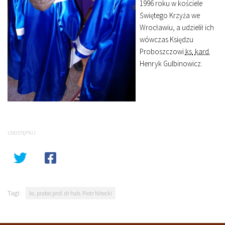
1996 roku w kościele
Świętego Krzyża we
Wrocławiu, a udzielił ich
wówczas Księdzu
Proboszczowi
ks.
kard.
Henryk Gulbinowicz.
UDOSTĘPNIJ
Tagi:
ks. prałat prof. dr hab. Piotr Nitecki