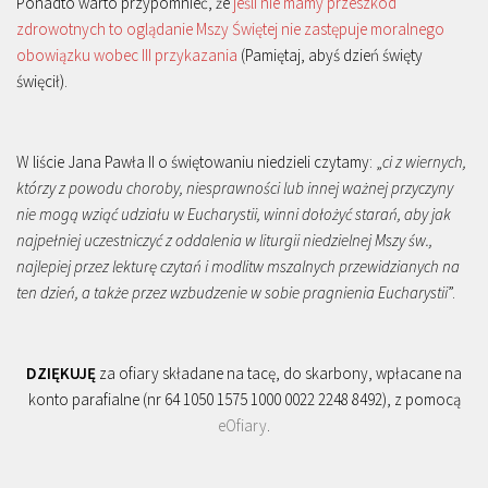
Ponadto warto przypomnieć, że
jeśli nie mamy przeszkód
zdrowotnych to oglądanie Mszy Świętej nie zastępuje moralnego
obowiązku wobec III przykazania
(Pamiętaj, abyś dzień święty
święcił).
W liście Jana Pawła II o świętowaniu niedzieli czytamy: „
ci z wiernych,
którzy z powodu choroby, niesprawności lub innej ważnej przyczyny
nie mogą wziąć udziału w Eucharystii, winni dołożyć starań, aby jak
najpełniej uczestniczyć z oddalenia w liturgii niedzielnej Mszy św.,
najlepiej przez lekturę czytań i modlitw mszalnych przewidzianych na
ten dzień, a także przez wzbudzenie w sobie pragnienia Eucharystii
”.
DZIĘKUJĘ
za ofiary składane na tacę, do skarbony, wpłacane na
konto parafialne (nr 64 1050 1575 1000 0022 2248 8492), z pomocą
eOfiary
.