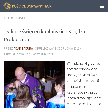
AKTUALNOŚCI
15-lecie święceń kapłańskich Księdza
Proboszcza
PRZEZ
ADAM BADURA
· OPUBLIKOWANE
30 GRUDNIA 2011
·
ZAKTUALIZOWANE
21 WRZEŚNIA 2021
W niedzielę, 4 grudnia,
została odprawiona
uroczysta Msza Święta
z okazji Jubileuszu 15-
lecia święceń
kapłańskich
ks.
prob.
Piotra Niteckiego, które
miały miejsce 8 grudnia