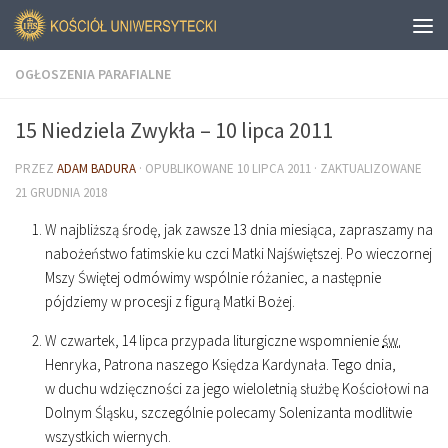
OGŁOSZENIA PARAFIALNE
15 Niedziela Zwykła – 10 lipca 2011
PRZEZ
ADAM BADURA
· OPUBLIKOWANE
10 LIPCA 2011
· ZAKTUALIZOWANE
21 GRUDNIA 2018
W najbliższą środę, jak zawsze 13 dnia miesiąca, zapraszamy na
nabożeństwo fatimskie ku czci Matki Najświętszej. Po wieczornej
Mszy Świętej odmówimy wspólnie różaniec, a następnie
pójdziemy w procesji z figurą Matki Bożej.
W czwartek, 14 lipca przypada liturgiczne wspomnienie
św.
Henryka, Patrona naszego Księdza Kardynała. Tego dnia,
w duchu wdzięczności za jego wieloletnią służbę Kościołowi na
Dolnym Śląsku, szczególnie polecamy Solenizanta modlitwie
wszystkich wiernych.