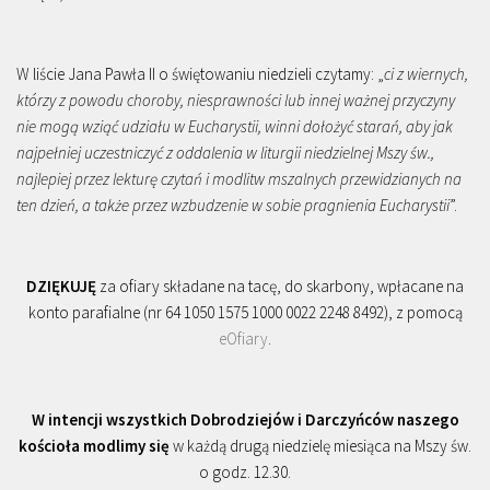
W liście Jana Pawła II o świętowaniu niedzieli czytamy: „
ci z wiernych,
którzy z powodu choroby, niesprawności lub innej ważnej przyczyny
nie mogą wziąć udziału w Eucharystii, winni dołożyć starań, aby jak
najpełniej uczestniczyć z oddalenia w liturgii niedzielnej Mszy św.,
najlepiej przez lekturę czytań i modlitw mszalnych przewidzianych na
ten dzień, a także przez wzbudzenie w sobie pragnienia Eucharystii
”.
DZIĘKUJĘ
za ofiary składane na tacę, do skarbony, wpłacane na
konto parafialne (nr 64 1050 1575 1000 0022 2248 8492), z pomocą
eOfiary
.
W intencji wszystkich Dobrodziejów i Darczyńców naszego
kościoła modlimy się
w każdą drugą niedzielę miesiąca na Mszy św.
o godz. 12.30.