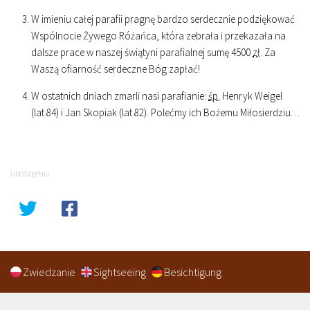
W imieniu całej parafii pragnę bardzo serdecznie podziękować
Wspólnocie Żywego Różańca, która zebrała i przekazała na
dalsze prace w naszej świątyni parafialnej sumę 4500
zł
. Za
Waszą ofiarność serdeczne Bóg zapłać!
W ostatnich dniach zmarli nasi parafianie:
śp.
Henryk Weigel
(lat 84) i Jan Skopiak (lat 82). Polećmy ich Bożemu Miłosierdziu…
UDOSTĘPNIJ
Zwiedzanie
Sightseeing
Besichtigung