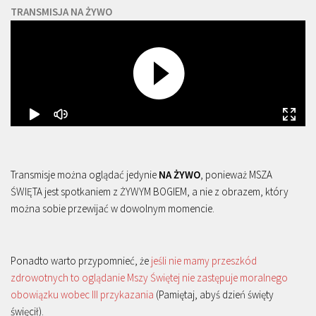
TRANSMISJA NA ŻYWO
Transmisje można oglądać jedynie
NA ŻYWO
, ponieważ MSZA
ŚWIĘTA jest spotkaniem z ŻYWYM BOGIEM, a nie z obrazem, który
można sobie przewijać w dowolnym momencie.
Ponadto warto przypomnieć, że
jeśli nie mamy przeszkód
zdrowotnych to oglądanie Mszy Świętej nie zastępuje moralnego
obowiązku wobec III przykazania
(Pamiętaj, abyś dzień święty
święcił).