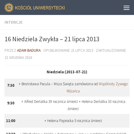
INTENCJE
16 Niedziela Zwykła – 21 lipca 2013
PRZEZ
ADAM BADURA
· OPUBLIKOWANE
21 LIPCA 2013
· ZAKTUALIZOWANE
21 GRUDNIA 2018
Niedziela (2013-07-21)
+ Bronisława Pacula – Msza Święta zamówiona od
Wspólnoty Żywego
7
:
30
Różańca
+ Alfred Derlatka 39 rocznica śmierci + Helena Derlatka 33 rocznica
9
:
30
śmierci
11
:
00
+ Helena Paprocka 5 rocznica śmierci