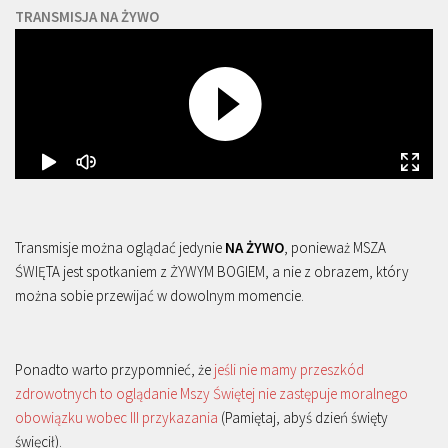
TRANSMISJA NA ŻYWO
Transmisje można oglądać jedynie
NA ŻYWO
, ponieważ MSZA
ŚWIĘTA jest spotkaniem z ŻYWYM BOGIEM, a nie z obrazem, który
można sobie przewijać w dowolnym momencie.
Ponadto warto przypomnieć, że
jeśli nie mamy przeszkód
zdrowotnych to oglądanie Mszy Świętej nie zastępuje moralnego
obowiązku wobec III przykazania
(Pamiętaj, abyś dzień święty
święcił).