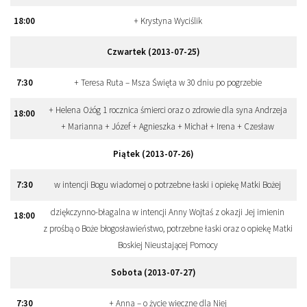
18
:
00
+ Krystyna Wyciślik
Czwartek (2013-07-25)
7
:
30
+ Teresa Ruta – Msza Święta w 30 dniu po pogrzebie
+ Helena Ożóg 1 rocznica śmierci oraz o zdrowie dla syna Andrzeja
18
:
00
+ Marianna + Józef + Agnieszka + Michał + Irena + Czesław
Piątek (2013-07-26)
7
:
30
w intencji Bogu wiadomej o potrzebne łaski i opiekę Matki Bożej
dziękczynno-błagalna w intencji Anny Wojtaś z okazji Jej imienin
18
:
00
z prośbą o Boże błogosławieństwo, potrzebne łaski oraz o opiekę Matki
Boskiej Nieustającej Pomocy
Sobota (2013-07-27)
7
:
30
+ Anna – o życie wieczne dla Niej