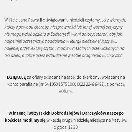
W liście Jana Pawła II o świętowaniu niedzieli czytamy: „
ci z wiernych,
którzy z powodu choroby, niesprawności lub innej ważnej przyczyny
nie mogą wziąć udziału w Eucharystii, winni dołożyć starań, aby jak
najpełniej uczestniczyć z oddalenia w liturgii niedzielnej Mszy św.,
najlepiej przez lekturę czytań i modlitw mszalnych przewidzianych na
ten dzień, a także przez wzbudzenie w sobie pragnienia Eucharystii
”.
DZIĘKUJĘ
za ofiary składane na tacę, do skarbony, wpłacane na
konto parafialne (nr 64 1050 1575 1000 0022 2248 8492), z pomocą
eOfiary
.
W intencji wszystkich Dobrodziejów i Darczyńców naszego
kościoła modlimy się
w każdą drugą niedzielę miesiąca na Mszy św.
o godz. 12.30.