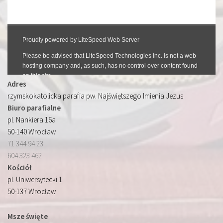
Adres
rzymskokatolicka parafia pw. Najświętszego Imienia Jezus
Biuro parafialne
pl. Nankiera 16a
50-140 Wrocław
71 344 94 23
604 323 462
Kościół
pl. Uniwersytecki 1
50-137 Wrocław
Msze święte