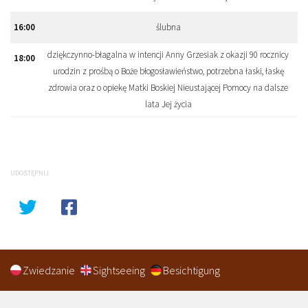
16
:
00
ślubna
dziękczynno-błagalna w intencji Anny Grzesiak z okazji 90 rocznicy
18
:
00
urodzin z prośbą o Boże błogosławieństwo, potrzebna łaski, łaskę
zdrowia oraz o opiekę Matki Boskiej Nieustającej Pomocy na dalsze
lata Jej życia
UDOSTĘPNIJ
Zwiedzanie
Sightseeing
Besichtigung