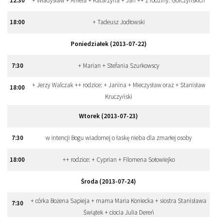
12
:
30
+ Władysław + Aniela + Katarzyna + Jan ++ z rodziny: Gorczyńskich
18
:
00
+ Tadeusz Jodłowski
Poniedziałek (2013-07-22)
7
:
30
+ Marian + Stefania Szurkowscy
+ Jerzy Walczak ++ rodzice: + Janina + Mieczysław oraz + Stanisław
18
:
00
Kruczyński
Wtorek (2013-07-23)
7
:
30
w intencji Bogu wiadomej o łaskę nieba dla zmarłej osoby
18
:
00
++ rodzice: + Cyprian + Filomena Sołowiejko
Środa (2013-07-24)
+ córka Bożena Sapieja + mama Maria Koniecka + siostra Stanisława
7
:
30
Świątek + ciocia Julia Dereń