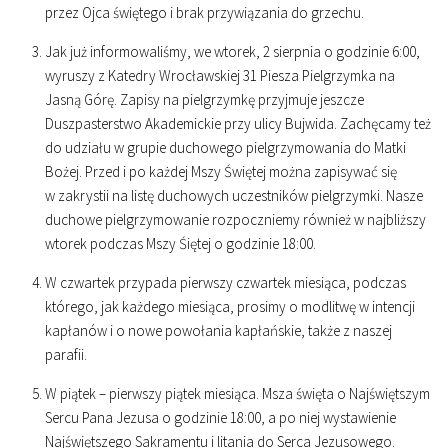
przez Ojca świętego i brak przywiązania do grzechu.
Jak już informowaliśmy, we wtorek, 2 sierpnia o godzinie
6
:
00
,
wyruszy z Katedry Wrocławskiej 31 Piesza Pielgrzymka na
Jasną Górę. Zapisy na pielgrzymkę przyjmuje jeszcze
Duszpasterstwo Akademickie przy ulicy Bujwida. Zachęcamy też
do udziału w grupie duchowego pielgrzymowania do Matki
Bożej. Przed i po każdej Mszy Świętej można zapisywać się
w zakrystii na listę duchowych uczestników pielgrzymki. Nasze
duchowe pielgrzymowanie rozpoczniemy również w najbliższy
wtorek podczas Mszy Śiętej o godzinie
18
:
00
.
W czwartek przypada pierwszy czwartek miesiąca, podczas
którego, jak każdego miesiąca, prosimy o modlitwę w intencji
kapłanów i o nowe powołania kapłańskie, także z naszej
parafii.
W piątek – pierwszy piątek miesiąca. Msza święta o Najświętszym
Sercu Pana Jezusa o godzinie
18
:
00
, a po niej wystawienie
Najświętszego Sakramentu i litania do Serca Jezusowego.