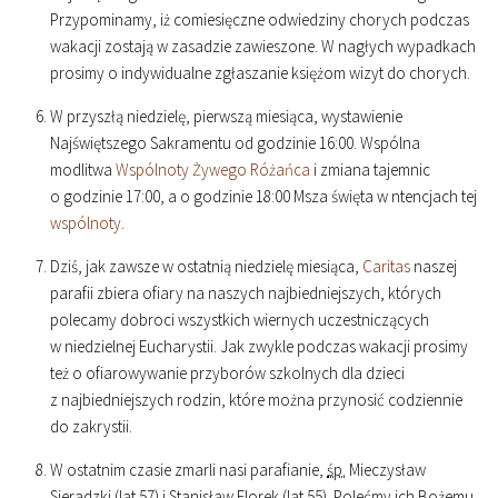
Przypominamy, iż comiesięczne odwiedziny chorych podczas
wakacji zostają w zasadzie zawieszone. W nagłych wypadkach
prosimy o indywidualne zgłaszanie księżom wizyt do chorych.
W przyszłą niedzielę, pierwszą miesiąca, wystawienie
Najświętszego Sakramentu od godzinie
16
:
00
. Wspólna
modlitwa
Wspólnoty Żywego Różańca
i zmiana tajemnic
o godzinie
17
:
00
, a o godzinie
18
:
00
Msza święta w ntencjach tej
wspólnoty
.
Dziś, jak zawsze w ostatnią niedzielę miesiąca,
Caritas
naszej
parafii zbiera ofiary na naszych najbiedniejszych, których
polecamy dobroci wszystkich wiernych uczestniczących
w niedzielnej Eucharystii. Jak zwykle podczas wakacji prosimy
też o ofiarowywanie przyborów szkolnych dla dzieci
z najbiedniejszych rodzin, które można przynosić codziennie
do zakrystii.
W ostatnim czasie zmarli nasi parafianie,
śp.
Mieczysław
Sieradzki (lat 57) i Stanisław Florek (lat 55). Polećmy ich Bożemu