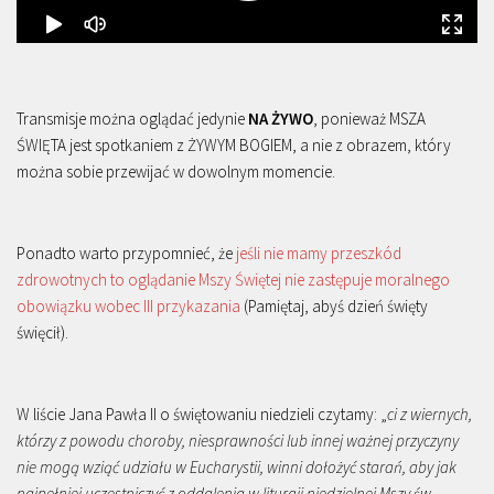
Transmisje można oglądać jedynie
NA ŻYWO
, ponieważ MSZA
ŚWIĘTA jest spotkaniem z ŻYWYM BOGIEM, a nie z obrazem, który
można sobie przewijać w dowolnym momencie.
Ponadto warto przypomnieć, że
jeśli nie mamy przeszkód
zdrowotnych to oglądanie Mszy Świętej nie zastępuje moralnego
obowiązku wobec III przykazania
(Pamiętaj, abyś dzień święty
święcił).
W liście Jana Pawła II o świętowaniu niedzieli czytamy: „
ci z wiernych,
którzy z powodu choroby, niesprawności lub innej ważnej przyczyny
nie mogą wziąć udziału w Eucharystii, winni dołożyć starań, aby jak
najpełniej uczestniczyć z oddalenia w liturgii niedzielnej Mszy św.,