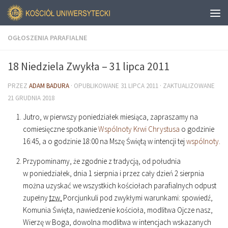
OGŁOSZENIA PARAFIALNE
18 Niedziela Zwykła – 31 lipca 2011
PRZEZ
ADAM BADURA
· OPUBLIKOWANE
31 LIPCA 2011
· ZAKTUALIZOWANE
21 GRUDNIA 2018
Jutro, w pierwszy poniedziałek miesiąca, zapraszamy na
comiesięczne spotkanie
Wspólnoty Krwi Chrystusa
o godzinie
16
:
45
, a o godzinie
18
:
00
na Mszę Świętą w intencji tej
wspólnoty
.
Przypominamy, że zgodnie z tradycją, od południa
w poniedziałek, dnia 1 sierpnia i przez cały dzień 2 sierpnia
można uzyskać we wszystkich kościołach parafialnych odpust
zupełny
tzw.
Porcjunkuli pod zwykłymi warunkami: spowiedź,
Komunia Święta, nawiedzenie kościoła, modlitwa Ojcze nasz,
Wierzę w Boga, dowolna modlitwa w intencjach wskazanych