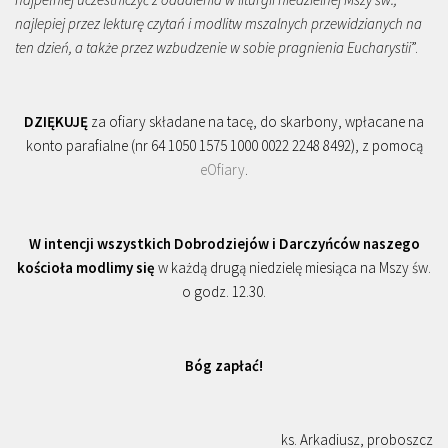
najlepiej przez lekturę czytań i modlitw mszalnych przewidzianych na
ten dzień, a także przez wzbudzenie w sobie pragnienia Eucharystii
”.
DZIĘKUJĘ
za ofiary składane na tacę, do skarbony, wpłacane na
konto parafialne (nr 64 1050 1575 1000 0022 2248 8492), z pomocą
eOfiary
.
W intencji wszystkich Dobrodziejów i Darczyńców naszego
kościoła modlimy się
w każdą drugą niedzielę miesiąca na Mszy św.
o godz. 12.30.
Bóg zapłać!
ks. Arkadiusz, proboszcz