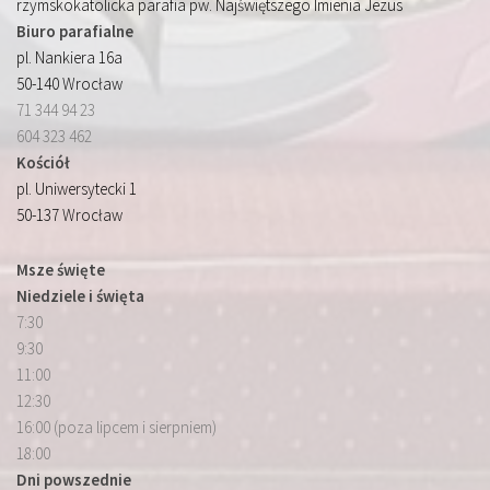
rzymskokatolicka parafia pw. Najświętszego Imienia Jezus
Biuro parafialne
pl. Nankiera 16a
50-140 Wrocław
71 344 94 23
604 323 462
Kościół
pl. Uniwersytecki 1
50-137 Wrocław
Msze święte
Niedziele i święta
7:30
9:30
11:00
12:30
16:00 (poza lipcem i sierpniem)
18:00
Dni powszednie