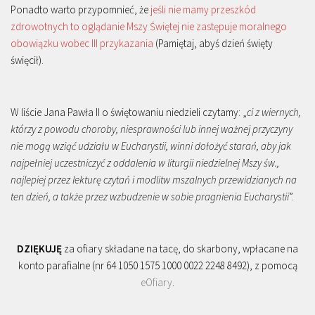
Ponadto warto przypomnieć, że
jeśli nie mamy przeszkód
zdrowotnych to oglądanie Mszy Świętej nie zastępuje moralnego
obowiązku wobec III przykazania
(Pamiętaj, abyś dzień święty
święcił).
W liście Jana Pawła II o świętowaniu niedzieli czytamy: „
ci z wiernych,
którzy z powodu choroby, niesprawności lub innej ważnej przyczyny
nie mogą wziąć udziału w Eucharystii, winni dołożyć starań, aby jak
najpełniej uczestniczyć z oddalenia w liturgii niedzielnej Mszy św.,
najlepiej przez lekturę czytań i modlitw mszalnych przewidzianych na
ten dzień, a także przez wzbudzenie w sobie pragnienia Eucharystii
”.
DZIĘKUJĘ
za ofiary składane na tacę, do skarbony, wpłacane na
konto parafialne (nr 64 1050 1575 1000 0022 2248 8492), z pomocą
eOfiary
.