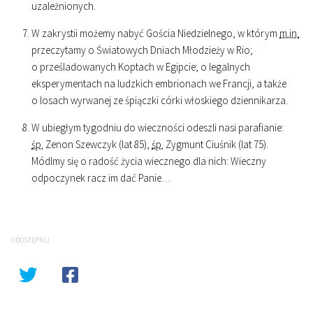
uzależnionych.
W zakrystii możemy nabyć Gościa Niedzielnego, w którym
m.in.
przeczytamy o Światowych Dniach Młodzieży w Rio;
o prześladowanych Koptach w Egipcie; o legalnych
eksperymentach na ludzkich embrionach we Francji, a także
o losach wyrwanej ze śpiączki córki włoskiego dziennikarza.
W ubiegłym tygodniu do wieczności odeszli nasi parafianie:
śp.
Zenon Szewczyk (lat 85),
śp.
Zygmunt Ciuśnik (lat 75).
Módlmy się o radość życia wiecznego dla nich: Wieczny
odpoczynek racz im dać Panie…
UDOSTĘPNIJ