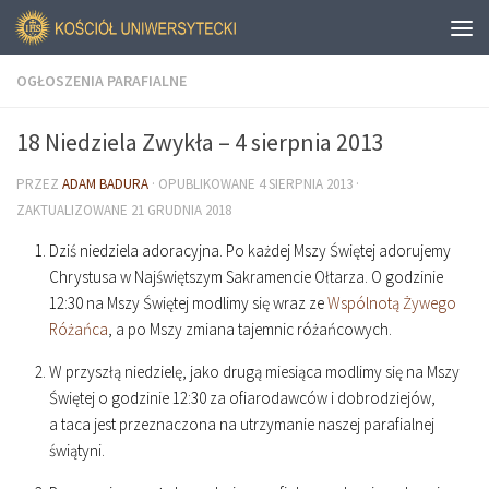
OGŁOSZENIA PARAFIALNE
18 Niedziela Zwykła – 4 sierpnia 2013
PRZEZ
ADAM BADURA
· OPUBLIKOWANE
4 SIERPNIA 2013
·
ZAKTUALIZOWANE
21 GRUDNIA 2018
Dziś niedziela adoracyjna. Po każdej Mszy Świętej adorujemy
Chrystusa w Najświętszym Sakramencie Ołtarza. O godzinie
12
:
30
na Mszy Świętej modlimy się wraz ze
Wspólnotą Żywego
Różańca
, a po Mszy zmiana tajemnic różańcowych.
W przyszłą niedzielę, jako drugą miesiąca modlimy się na Mszy
Świętej o godzinie
12
:
30
za ofiarodawców i dobrodziejów,
a taca jest przeznaczona na utrzymanie naszej parafialnej
świątyni.