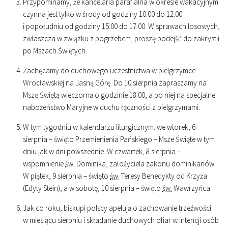
Przypominamy, że kancelaria parafialna w okresie wakacyjnym
czynna jest tylko w środy od godziny
10
:
00
do
12
:
00
i popołudniu od godziny
15
:
00
do
17
:
00
. W sprawach losowych,
zwłaszcza w związku z pogrzebem, proszę podejść do zakrystii
po Mszach Świętych.
Zachęcamy do duchowego uczestnictwa w pielgrzymce
Wrocławskiej na Jasną Górę. Do 10 sierpnia zapraszamy na
Mszę Świętą wieczorną o godzinie
18
:
00
, a po niej na specjalne
nabożeństwo Maryjne w duchu łączności z pielgrzymami.
W tym tygodniu w kalendarzu liturgicznym: we wtorek, 6
sierpnia – święto Przemienienia Pańskiego – Msze Święte w tym
dniu jak w dni powszednie. W czwartek, 8 sierpnia –
wspomnienie
św.
Dominika, założyciela zakonu dominikanów.
W piątek, 9 sierpnia – święto
św.
Teresy Benedykty od Krzyża
(Edyty Stein), a w sobotę, 10 sierpnia – święto
św.
Wawrzyńca.
Jak co roku, biskupi polscy apelują o zachowanie trzeźwości
w miesiącu sierpniu i składanie duchowych ofiar w intencji osób