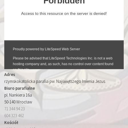
Adres
rzymskokatolicka parafia pw. Najświętszego Imienia Jezus
Biuro parafialne
pl. Nankiera 16a
50-140 Wrocław
71 344 94 23
604 323 462
Kościół