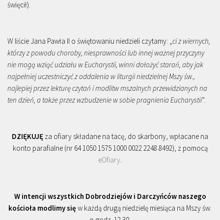
święcił).
W liście Jana Pawła II o świętowaniu niedzieli czytamy: „
ci z wiernych,
którzy z powodu choroby, niesprawności lub innej ważnej przyczyny
nie mogą wziąć udziału w Eucharystii, winni dołożyć starań, aby jak
najpełniej uczestniczyć z oddalenia w liturgii niedzielnej Mszy św.,
najlepiej przez lekturę czytań i modlitw mszalnych przewidzianych na
ten dzień, a także przez wzbudzenie w sobie pragnienia Eucharystii
”.
DZIĘKUJĘ
za ofiary składane na tacę, do skarbony, wpłacane na
konto parafialne (nr 64 1050 1575 1000 0022 2248 8492), z pomocą
eOfiary
.
W intencji wszystkich Dobrodziejów i Darczyńców naszego
kościoła modlimy się
w każdą drugą niedzielę miesiąca na Mszy św.
o godz. 12.30.