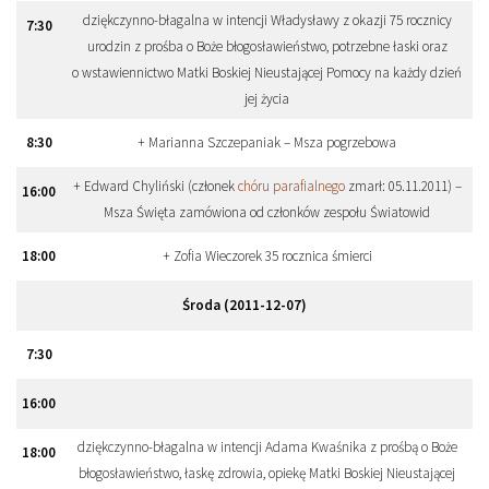
dziękczynno-błagalna w intencji Władysławy z okazji 75 rocznicy
7
:
30
urodzin z prośba o Boże błogosławieństwo, potrzebne łaski oraz
o wstawiennictwo Matki Boskiej Nieustającej Pomocy na każdy dzień
jej życia
8
:
30
+ Marianna Szczepaniak – Msza pogrzebowa
+ Edward Chyliński (członek
chóru parafialnego
zmarł: 05.11.2011) –
16
:
00
Msza Święta zamówiona od członków zespołu Światowid
18
:
00
+ Zofia Wieczorek 35 rocznica śmierci
Środa (2011-12-07)
7
:
30
16
:
00
dziękczynno-błagalna w intencji Adama Kwaśnika z prośbą o Boże
18
:
00
błogosławieństwo, łaskę zdrowia, opiekę Matki Boskiej Nieustającej