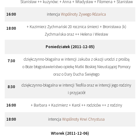
Stanisław ++ kuzynów: + Anna + Władysław + Filomena + Stanisław
16
:
00
intencja
Wspólnoty Żywego Różańca
+ Kazimierz Zychmański 20 rocznica śmierci + Bronisława (k)
18
:
00
Zychmańska oraz ++ Helena i Wiesław
Poniedziałek (2011-12-05)
dziękczynno-błagalna w intencji Jakuba z okazji urodzi z prośbą
7
:
30
o Boże błogosławieństwo opiekę Matki Boskiej Nieustającej Pomocy
oraz o Dary Ducha Świętego
dziękczynno-błagalna w intencji Teofila oraz w intencji jego rodziny
8
:
30
i przyjaciół
16
:
00
+ Barbara + Kazimierz + Karol ++ rodziców ++ z rodziny
18
:
00
intencja
Wspólnoty Krwi Chrystusa
Wtorek (2011-12-06)