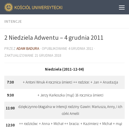
INTENCJE
2 Niedziela Adwentu – 4 grudnia 2011
PRZEZ
ADAM BADURA
· OPUBLIKOWANE
4 GRUDNIA 2011
·
ZAKTUALIZOWANE
21 GRUDNIA 2018
Niedziela (2011-12-04)
7
:
30
+ Antoni Wnuk 4 rocznica śmierci ++ rodzice: + Jan + Anastazja
9
:
30
+ Jerzy Karkoszka (mąż) 16 rocznica śmierci
dziękczynno-błagalna w intencji rodziny Gawin: Mariusza, Anny, i ich
11
:
00
córki Amelii
++ rodziców: + Anna + Michał ++ bracia: + Kazimierz + Michał + mąż
12
:
30