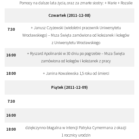
Pomocy na dalsze lata życia, oraz za zmarłe siostry: + Marie + Rozalie
Czwartek (2011-12-08)
+ Janusz Czyżewski (wieloletni pracownik Uniwersytetu
7
:
30
Wrocławskiego) – Msza Święta zamówiona od koleżanek i kolegów
z Uniwersytetu Wrocławskiego
+ Ryszard Apolinarski w 30 dniu po pogrzebie – Msza Święta
16
:
00
zamówiona od kolegów i koleżanek z pracy
18
:
00
+ Janina Kowalewska 1,5 roku od śmierci
Piątek (2011-12-09)
7
:
30
16
:
00
dziękczynno-błagalna w intencji Patryka Cymermana z okazji
18
:
00
1 rocznicy urodzin