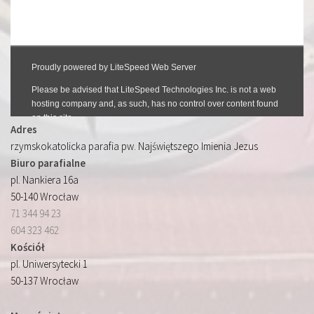
Adres
rzymskokatolicka parafia pw. Najświętszego Imienia Jezus
Biuro parafialne
pl. Nankiera 16a
50-140 Wrocław
71 344 94 23
604 323 462
Kościół
pl. Uniwersytecki 1
50-137 Wrocław