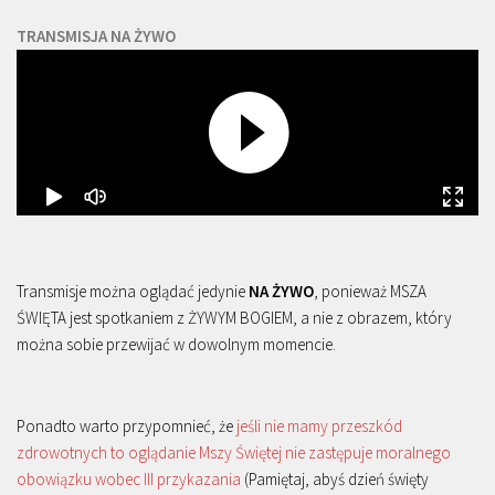
TRANSMISJA NA ŻYWO
Transmisje można oglądać jedynie
NA ŻYWO
, ponieważ MSZA
ŚWIĘTA jest spotkaniem z ŻYWYM BOGIEM, a nie z obrazem, który
można sobie przewijać w dowolnym momencie.
Ponadto warto przypomnieć, że
jeśli nie mamy przeszkód
zdrowotnych to oglądanie Mszy Świętej nie zastępuje moralnego
obowiązku wobec III przykazania
(Pamiętaj, abyś dzień święty