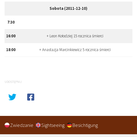
Sobota (2011-12-10)
7
:
30
16
:
00
+ Leon Kołodziej 15 rocznica śmierci
18
:
00
+ Anastazja Marcinkiewicz 5 rocznica śmierci
UDOSTĘPNIJ
Zwiedzanie
Sightseeing
Besichtigung