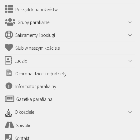
Porządek nabożeństw
Grupy parafialne
Sakramenty i posługi
Ślub w naszym kościele
Ludzie
Ochrona dzieci i młodzieży
Informator parafialny
Gazetka parafialna
O kościele
Spis ulic
Kontakt