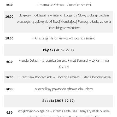
6
:
30
+ mama Zdzisława – 2 rocznica śmierci
dziękczynno-błagalna w intencji Ludgardy Głowy z okazji urodzin
16
:
00
o szczególną opiekę Matki Bożej Nieustającej Pomocy, o łaskę zdrowia
i Boże błogosławieństwo
18
:
00
+ Anastazja Marcinkiewicz – 9 rocznica śmierci
Piątek (2015-12-11)
+ Łucja Ostach – 1 rocznica śmierci, + mąż Bernard, + córka Irmina
6
:
30
Ostach
16
:
00
+ Franciszek Dobrzyniecki – 6 rocznica śmierci, + Maria Dobrzyniecka
18
:
00
o szczęśliwy powrót do zdrowia dla Heleny
Sobota (2015-12-12)
dziękczynno–błagalna w intencji Tadeusza i Anny Frysztak, o łaskę
6
:
30