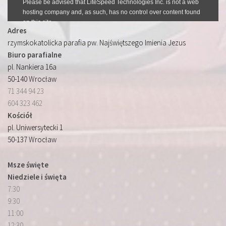
Adres
rzymskokatolicka parafia pw. Najświętszego Imienia Jezus
Biuro parafialne
pl. Nankiera 16a
50-140 Wrocław
71 344 94 23
604 323 462
Kościół
pl. Uniwersytecki 1
50-137 Wrocław
Msze święte
Niedziele i święta
7:30
9:30
11:00
12:30