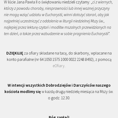
W liście Jana Pawła II o świętowaniu niedzieli czytamy: „
ci z wiernych,
którzy z powodu choroby, niesprawności lub innej ważnej przyczyny
nie mogą wziąć udziału w Eucharystii, winni dołożyć starań, aby jak
najpełniej uczestniczyć z oddalenia w liturgii niedzielnej Mszy św.,
najlepiej przez lekturę czytań i modlitw mszalnych przewidzianych na
ten dzień, a także przez wzbudzenie w sobie pragnienia Eucharystii
”.
DZIĘKUJĘ
za ofiary składane na tacę, do skarbony, wpłacane na
konto parafialne (nr 64 1050 1575 1000 0022 2248 8492), z pomocą
eOfiary
.
W intencji wszystkich Dobrodziejów i Darczyńców naszego
kościoła modlimy się
w każdą drugą niedzielę miesiąca na Mszy św.
o godz. 12.30.
Bóg zapłać!