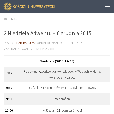
INTENCJE
2 Niedziela Adwentu – 6 grudnia 2015
PRZEZ
ADAM BADURA
· OPUBLIKOWANE
6 GRUDNIA 2015
·
ZAKTUALIZOWANE
21 GRUDNIA 2018
Niedziela (2015-12-06)
+ Jadwiga Rzyczkowska, ++ rodziców: + Wojciech, + Maria,
7
:
30
++ z rodziny Jarosz
9
:
30
+ Józef – 41 rocznica śmierci, + Cecylia Baranowscy
9
:
30
za parafian
11
:
00
+ Józefa – 21 rocznica śmierci