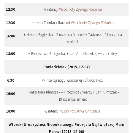
12
:
30
w intencji
Wspólnoty Żywego Różańca
12
:
30
+ Irena Zamiar, ofiara od
Wspólnoty Żywego Różańca
+ Helena Rygielska – 2 rocznica śmierci, + Tadeusz – 19 rocznica
16
:
00
śmierci
18
:
00
+ Bronisława Śniegocka, + Jan Antośkiewicz, ++ z rodziny
Poniedziałek (2015-12-07)
6
:
30
w intencji Bogu wiadomej i ofiarodawcy
+ Katarzyna Klimczak – 4 rocznica śmierci, + Jan Klimczak –
16
:
00
19 rocznica śmierci
18
:
00
w intencji
Wspólnoty Krwi Chrystusa
Wtorek (Uroczystość Niepokalanego Poczęcia Najświętszej Marii
Panny) (2015-12-08)