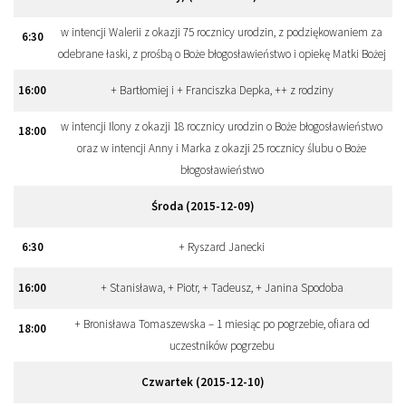
w intencji Walerii z okazji 75 rocznicy urodzin, z podziękowaniem za
6
:
30
odebrane łaski, z prośbą o Boże błogosławieństwo i opiekę Matki Bożej
16
:
00
+ Bartłomiej i + Franciszka Depka, ++ z rodziny
w intencji Ilony z okazji 18 rocznicy urodzin o Boże błogosławieństwo
18
:
00
oraz w intencji Anny i Marka z okazji 25 rocznicy ślubu o Boże
błogosławieństwo
Środa (2015-12-09)
6
:
30
+ Ryszard Janecki
16
:
00
+ Stanisława, + Piotr, + Tadeusz, + Janina Spodoba
+ Bronisława Tomaszewska – 1 miesiąc po pogrzebie, ofiara od
18
:
00
uczestników pogrzebu
Czwartek (2015-12-10)