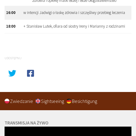
zdrowia i opiekę matki Bożej i Boże błogosławieństwo
16
:
00
w intencji Jadwigi o łaskę zdrowia i szczęśliwy przebieg leczenia
18
:
00
+ Stanisław Lutek, ofiara od siostry Ireny i Marianny z rodzinami
UDOSTĘPNIJ
Zwiedzanie
Sightseeing
Besichtigung
TRANSMISJA NA ŻYWO