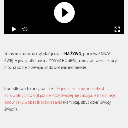
Transmisje można oglądać jedynie
NA ŻYWO
, ponieważ MSZA
ŚWIĘTA jest spotkaniem z ŻYWYM BOGIEM, a nie z obrazem, który
można sobie przewijać w dowolnym momencie.
Ponadto warto przypomnieć, że
jeśli nie mamy przeszkód
zdrowotnych to oglądanie Mszy Świętej nie zastępuje moralnego
obowiązku wobec III przykazania
(Pamiętaj, abyś dzień święty
święcił).