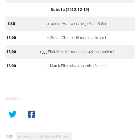
Sobota (2012-12-15)
6
:
30
o radość życia wiecznego Marii Bafia
16
:
00
+ Stefan Chanas 10 rocznica śmierci
18
:
00
+
ks.
Piotr Nitecki 1 rocznica tragicznej śmierci
18
:
00
+ Marek Bibrowicz 4 rocznica śmierci
UDOSTĘPNIJ
Tagi:
ks. prałat prof. dr hab. Piotr Nitecki