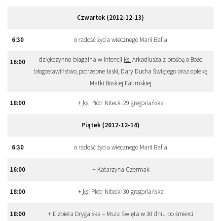
Czwartek (2012-12-13)
6
:
30
o radość życia wiecznego Marii Bafia
dziękczynno-błagalna w intencji
ks.
Arkadiusza z prośbą o Boże
16
:
00
błogosławiństwo, potrzebne łaski, Dary Ducha Świętego oraz opiekę
Matki Boskiej Fatimskiej
18
:
00
+
ks.
Piotr Nitecki 29 gregoriańska
Piątek (2012-12-14)
6
:
30
o radość życia wiecznego Marii Bafia
16
:
00
+ Katarzyna Czermak
18
:
00
+
ks.
Piotr Nitecki 30 gregoriańska
18
:
00
+ Elżbieta Drygalska – Msza Święta w 30 dniu po śmierci