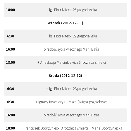
18
:
00
+
ks.
Piotr Nitecki 26 gregoriańska
Wtorek (2012-12-11)
6
:
30
+
ks.
Piotr Nitecki 27 gregoriańska
16
:
00
o radość życia wiecznego Marii Bafia
18
:
00
+ Anastazja Marcinkiewicz 6 rocznica śmierci
Środa (2012-12-12)
6
:
30
+
ks.
Piotr Nitecki 28 gregoriańska
6
:
30
+ Ignacy Kowalczyk – Msza Święta pogrzebowa
16
:
00
o radość życia wiecznego Marii Bafia
18
:
00
+ Franciszek Dobrzyniecki 3 rocznica śmierci + Maria Dobrzyniecka