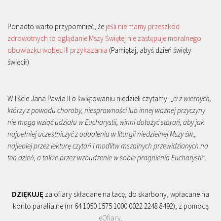
Ponadto warto przypomnieć, że
jeśli nie mamy przeszkód
zdrowotnych to oglądanie Mszy Świętej nie zastępuje moralnego
obowiązku wobec III przykazania
(Pamiętaj, abyś dzień święty
święcił).
W liście Jana Pawła II o świętowaniu niedzieli czytamy: „
ci z wiernych,
którzy z powodu choroby, niesprawności lub innej ważnej przyczyny
nie mogą wziąć udziału w Eucharystii, winni dołożyć starań, aby jak
najpełniej uczestniczyć z oddalenia w liturgii niedzielnej Mszy św.,
najlepiej przez lekturę czytań i modlitw mszalnych przewidzianych na
ten dzień, a także przez wzbudzenie w sobie pragnienia Eucharystii
”.
DZIĘKUJĘ
za ofiary składane na tacę, do skarbony, wpłacane na
konto parafialne (nr 64 1050 1575 1000 0022 2248 8492), z pomocą
eOfiary
.