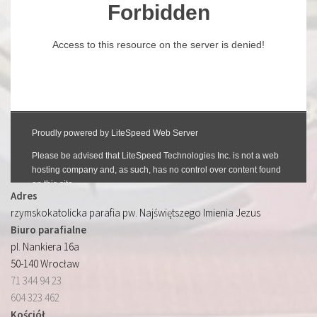
Adres
rzymskokatolicka parafia pw. Najświętszego Imienia Jezus
Biuro parafialne
pl. Nankiera 16a
50-140 Wrocław
71 344 94 23
604 323 462
Kościół