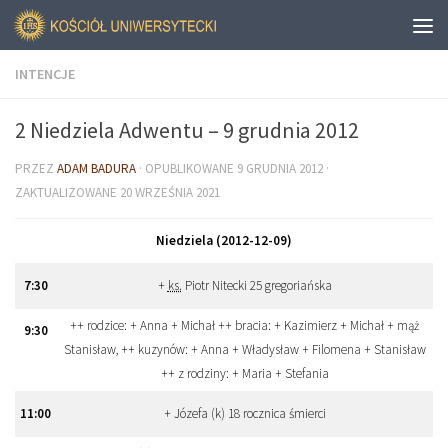
INTENCJE
2 Niedziela Adwentu – 9 grudnia 2012
PRZEZ
ADAM BADURA
· OPUBLIKOWANE
9 GRUDNIA 2012
·
ZAKTUALIZOWANE
20 WRZEŚNIA 2021
Niedziela (2012-12-09)
7
:
30
+
ks.
Piotr Nitecki 25 gregoriańska
++ rodzice: + Anna + Michał ++ bracia: + Kazimierz + Michał + mąż
9
:
30
Stanisław, ++ kuzynów: + Anna + Władysław + Filomena + Stanisław
++ z rodziny: + Maria + Stefania
11
:
00
+ Józefa (k) 18 rocznica śmierci