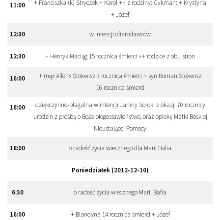
+ Franciszka (k) Stryczek + Karol ++ z rodziny: Cykman: + Krystyna
11
:
00
+ Józef
12
:
30
w intencji ofiarodawców
12
:
30
+ Henryk Maciąg 15 rocznica śmierci ++ rodzice z obu stron
+ mąż Alfons Stokwisz 3 rocznica śmierci + syn Roman Stokwisz
16
:
00
16 rocznica śmierci
dziękczynno-błagalna w intencji Janiny Soroki z okazji 70 rocznicy
18
:
00
urodzin z prośbą o Boże błogosławieństwo, oraz opiekę Matki Boskiej
Nieustającej Pomocy
18
:
00
o radość życia wiecznego dla Marii Bafia
Poniedziałek (2012-12-10)
6
:
30
o radość życia wiecznego Marii Bafia
16
:
00
+ Blandyna 14 rocznica śmierci + Józef