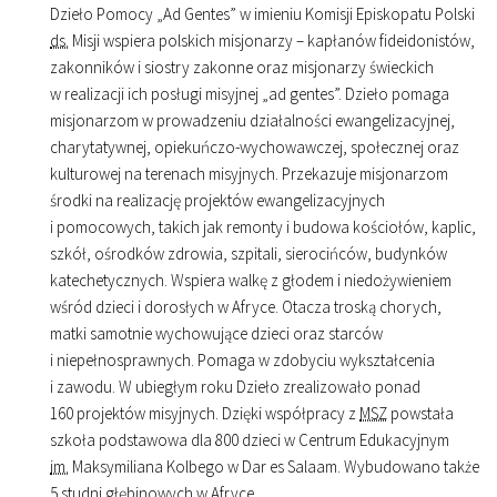
Dzieło Pomocy „Ad Gentes” w imieniu Komisji Episkopatu Polski
ds.
Misji wspiera polskich misjonarzy – kapłanów fideidonistów,
zakonników i siostry zakonne oraz misjonarzy świeckich
w realizacji ich posługi misyjnej „ad gentes”. Dzieło pomaga
misjonarzom w prowadzeniu działalności ewangelizacyjnej,
charytatywnej, opiekuńczo-wychowawczej, społecznej oraz
kulturowej na terenach misyjnych. Przekazuje misjonarzom
środki na realizację projektów ewangelizacyjnych
i pomocowych, takich jak remonty i budowa kościołów, kaplic,
szkół, ośrodków zdrowia, szpitali, sierocińców, budynków
katechetycznych. Wspiera walkę z głodem i niedożywieniem
wśród dzieci i dorosłych w Afryce. Otacza troską chorych,
matki samotnie wychowujące dzieci oraz starców
i niepełnosprawnych. Pomaga w zdobyciu wykształcenia
i zawodu. W ubiegłym roku Dzieło zrealizowało ponad
160 projektów misyjnych. Dzięki współpracy z
MSZ
powstała
szkoła podstawowa dla 800 dzieci w Centrum Edukacyjnym
im.
Maksymiliana Kolbego w Dar es Salaam. Wybudowano także
5 studni głębinowych w Afryce.