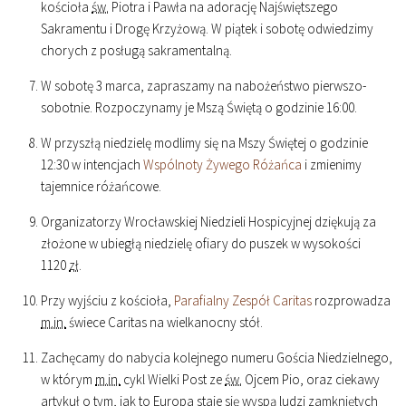
kościoła
św.
Piotra i Pawła na adorację Najświętszego
Sakramentu i Drogę Krzyżową. W piątek i sobotę odwiedzimy
chorych z posługą sakramentalną.
W sobotę 3 marca, zapraszamy na nabożeństwo pierwszo-
sobotnie. Rozpoczynamy je Mszą Świętą o godzinie
16
:
00
.
W przyszłą niedzielę modlimy się na Mszy Świętej o godzinie
12
:
30
w intencjach
Wspólnoty Żywego Różańca
i zmienimy
tajemnice różańcowe.
Organizatorzy Wrocławskiej Niedzieli Hospicyjnej dziękują za
złożone w ubiegłą niedzielę ofiary do puszek w wysokości
1120
zł
.
Przy wyjściu z kościoła,
Parafialny Zespół Caritas
rozprowadza
m.in.
świece Caritas na wielkanocny stół.
Zachęcamy do nabycia kolejnego numeru Gościa Niedzielnego,
w którym
m.in.
cykl Wielki Post ze
św.
Ojcem Pio, oraz ciekawy
artykuł o tym, jak to Europa staje się wyspą ludzi zamkniętych