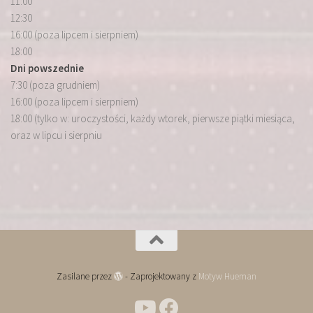
11:00
12:30
16:00 (poza lipcem i sierpniem)
18:00
Dni powszednie
7:30 (poza grudniem)
16:00 (poza lipcem i sierpniem)
18:00 (tylko w: uroczystości, każdy wtorek, pierwsze piątki miesiąca,
oraz w lipcu i sierpniu
Zasilane przez
- Zaprojektowany z
Motyw Hueman