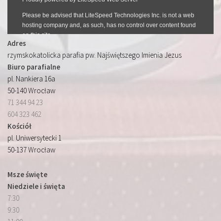
Adres
rzymskokatolicka parafia pw. Najświętszego Imienia Jezus
Biuro parafialne
pl. Nankiera 16a
50-140 Wrocław
71 344 94 23
604 323 462
Kościół
pl. Uniwersytecki 1
50-137 Wrocław
Msze święte
Niedziele i święta
7:30
9:30