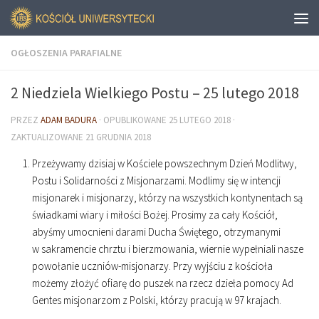
OGŁOSZENIA PARAFIALNE
2 Niedziela Wielkiego Postu – 25 lutego 2018
PRZEZ
ADAM BADURA
· OPUBLIKOWANE
25 LUTEGO 2018
·
ZAKTUALIZOWANE
21 GRUDNIA 2018
Przeżywamy dzisiaj w Kościele powszechnym Dzień Modlitwy,
Postu i Solidarności z Misjonarzami. Modlimy się w intencji
misjonarek i misjonarzy, którzy na wszystkich kontynentach są
świadkami wiary i miłości Bożej. Prosimy za cały Kościół,
abyśmy umocnieni darami Ducha Świętego, otrzymanymi
w sakramencie chrztu i bierzmowania, wiernie wypełniali nasze
powołanie uczniów-misjonarzy. Przy wyjściu z kościoła
możemy złożyć ofiarę do puszek na rzecz dzieła pomocy Ad
Gentes misjonarzom z Polski, którzy pracują w 97 krajach.