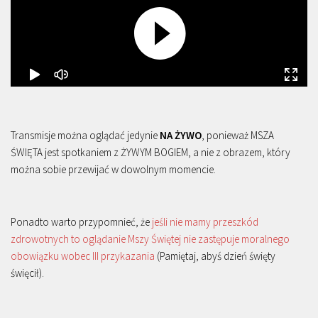
Transmisje można oglądać jedynie
NA ŻYWO
, ponieważ MSZA
ŚWIĘTA jest spotkaniem z ŻYWYM BOGIEM, a nie z obrazem, który
można sobie przewijać w dowolnym momencie.
Ponadto warto przypomnieć, że
jeśli nie mamy przeszkód
zdrowotnych to oglądanie Mszy Świętej nie zastępuje moralnego
obowiązku wobec III przykazania
(Pamiętaj, abyś dzień święty
święcił).