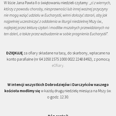
W liście Jana Pawła II o świętowaniu niedzieli czytamy: „
ci z wiernych,
którzy z powodu choroby, niesprawności lub innej ważnej przyczyny
nie mogą wziąć udziału w Eucharystii, winni dołożyć starań, aby jak
najpełniej uczestniczyć z oddalenia w liturgii niedzielnej Mszy św.,
najlepiej przez lekturę czytań i modlitw mszalnych przewidzianych na
ten dzień, a także przez wzbudzenie w sobie pragnienia Eucharystii
”.
DZIĘKUJĘ
za ofiary składane na tacę, do skarbony, wpłacane na
konto parafialne (nr 64 1050 1575 1000 0022 2248 8492), z pomocą
eOfiary
.
W intencji wszystkich Dobrodziejów i Darczyńców naszego
kościoła modlimy się
w każdą drugą niedzielę miesiąca na Mszy św.
o godz. 12.30.