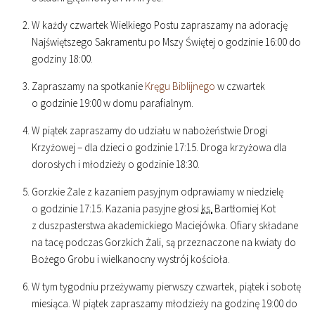
W każdy czwartek Wielkiego Postu zapraszamy na adorację
Najświętszego Sakramentu po Mszy Świętej o godzinie
16
:
00
do
godziny
18
:
00
.
Zapraszamy na spotkanie
Kręgu Biblijnego
w czwartek
o godzinie
19
:
00
w domu parafialnym.
W piątek zapraszamy do udziału w nabożeństwie Drogi
Krzyżowej – dla dzieci o godzinie
17
:
15
. Droga krzyżowa dla
dorosłych i młodzieży o godzinie
18
:
30
.
Gorzkie Żale z kazaniem pasyjnym odprawiamy w niedzielę
o godzinie
17
:
15
. Kazania pasyjne głosi
ks.
Bartłomiej Kot
z duszpasterstwa akademickiego Maciejówka. Ofiary składane
na tacę podczas Gorzkich Żali, są przeznaczone na kwiaty do
Bożego Grobu i wielkanocny wystrój kościoła.
W tym tygodniu przeżywamy pierwszy czwartek, piątek i sobotę
miesiąca. W piątek zapraszamy młodzieży na godzinę
19
:
00
do