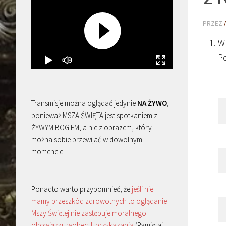
PRZEZ
W
Po
Transmisje można oglądać jedynie
NA ŻYWO
,
ponieważ MSZA ŚWIĘTA jest spotkaniem z
ŻYWYM BOGIEM, a nie z obrazem, który
można sobie przewijać w dowolnym
momencie.
Ponadto warto przypomnieć, że
jeśli nie
mamy przeszkód zdrowotnych to oglądanie
Mszy Świętej nie zastępuje moralnego
obowiązku wobec III przykazania
(Pamiętaj,