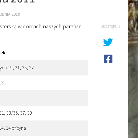
UDNIA 2018
sterską w domach naszych parafian.
UDOSTĘPNIJ
łek
yna 19, 21, 25, 27
13
 31, 33/35, 37, 39
14, 14 oficyna