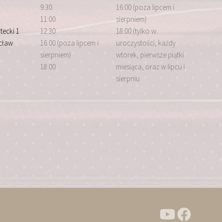
9:30
16:00 (poza lipcem i
11:00
sierpniem)
tecki 1
12:30
18:00 (tylko w:
cław
16:00 (poza lipcem i
uroczystości, każdy
sierpniem)
wtorek, pierwsze piątki
18:00
miesiąca, oraz w lipcu i
sierpniu