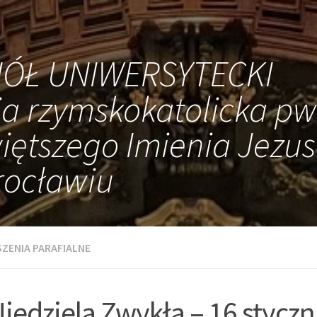
IÓŁ UNIWERSYTECKI
ia rzymskokatolicka pw
iętszego Imienia Jezus
ocławiu
ZENIA PARAFIALNE
Niedziela Zwykła – 16 styczn