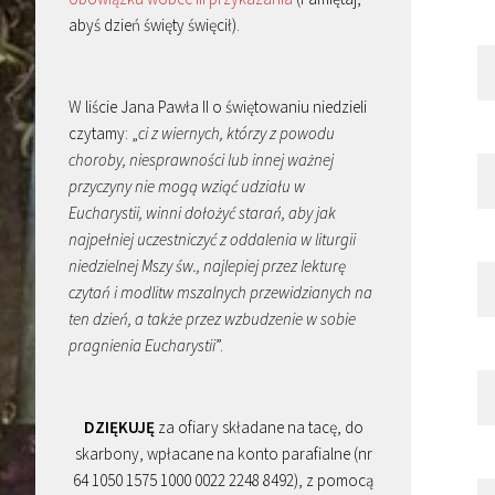
abyś dzień święty święcił).
W liście Jana Pawła II o świętowaniu niedzieli
czytamy: „
ci z wiernych, którzy z powodu
choroby, niesprawności lub innej ważnej
przyczyny nie mogą wziąć udziału w
Eucharystii, winni dołożyć starań, aby jak
najpełniej uczestniczyć z oddalenia w liturgii
niedzielnej Mszy św., najlepiej przez lekturę
czytań i modlitw mszalnych przewidzianych na
ten dzień, a także przez wzbudzenie w sobie
pragnienia Eucharystii
”.
DZIĘKUJĘ
za ofiary składane na tacę, do
skarbony, wpłacane na konto parafialne (nr
64 1050 1575 1000 0022 2248 8492), z pomocą