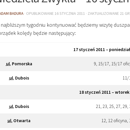
ADAM BADURA
· OPUBLIKOWANE
16 STYCZNIA 2011
· ZAKTUALIZOWANE
21 GR
 najbliższym tygodniu kontynuować będziemy wizytę duszpa
rządek kolędy będzie następujący:
17 styczeń 2011 – poniedzia
ul.
Pomorska
9, 15/17, 15/17 ofic
ul.
Dubois
11/
18 styczeń 2011 – wtorek
ul.
Dubois
21, 23, 25, 27, 29,
ul.
Otwarta
12, 12 oficyna, 