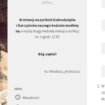
eOfiary
.
W intencji wszystkich Dobrodziejów
i Darczyńców naszego kościoła modlimy
się
w każdą drugą niedzielę miesiąca na Mszy
św. o godz. 12.30.
Bóg zapłać!
ks. Arkadiusz, proboszcz
W 
MENU
zb
Aktualności
Ms