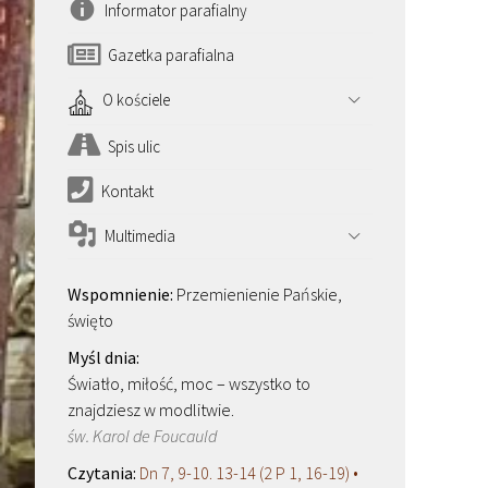
Informator parafialny
Gazetka parafialna
O kościele
Spis ulic
Kontakt
Multimedia
Przemienienie Pańskie,
święto
Światło, miłość, moc – wszystko to
znajdziesz w modlitwie.
św. Karol de Foucauld
Dn 7, 9-10. 13-14 (2 P 1, 16-19) •