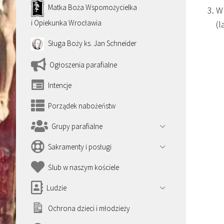
Matka Boża Wspomożycielka
W 
i Opiekunka Wrocławia
(l
Sługa Boży ks. Jan Schneider
Ogłoszenia parafialne
Intencje
Porządek nabożeństw
Grupy parafialne
Sakramenty i posługi
Ślub w naszym kościele
Ludzie
Ochrona dzieci i młodzieży