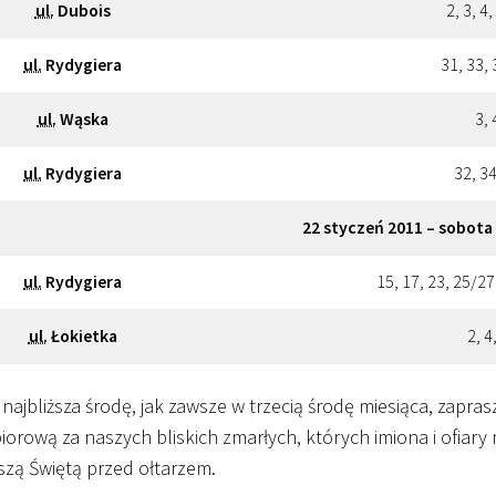
ul.
Dubois
2, 3, 4,
ul.
Rydygiera
31, 33, 
ul.
Wąska
3, 
ul.
Rydygiera
32, 34
22 styczeń 2011 – sobota
ul.
Rydygiera
15, 17, 23, 25/27
ul.
Łokietka
2, 4
najbliższa środę, jak zawsze w trzecią środę miesiąca, zapra
iorową za naszych bliskich zmarłych, których imiona i ofia
zą Świętą przed ołtarzem.