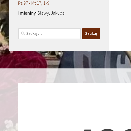
Ps 97 • Mt 17, 1-9
Sławy, Jakuba
Szukaj: