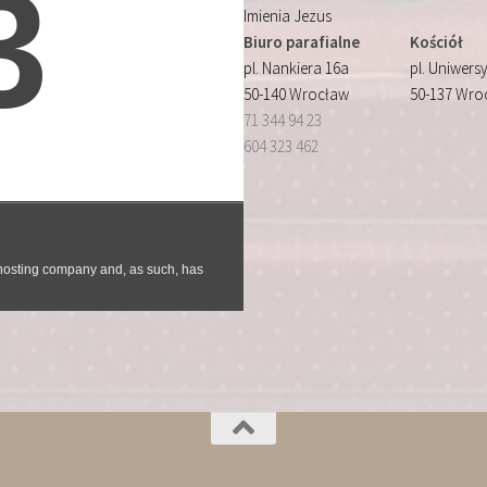
Imienia Jezus
Biuro parafialne
Kościół
pl. Nankiera 16a
pl. Uniwersy
50-140 Wrocław
50-137 Wro
71 344 94 23
604 323 462