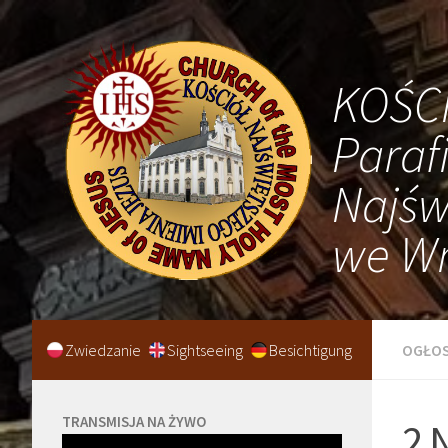
KOŚC
Paraf
Najśw
we Wr
Zwiedzanie
Sightseeing
Besichtigung
OGŁOS
TRANSMISJA NA ŻYWO
2 