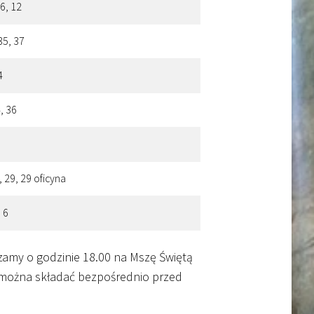
 6, 12
35, 37
4
, 36
, 29, 29 oficyna
, 6
szamy o godzinie 18.00 na Mszę Świętą
ry można składać bezpośrednio przed