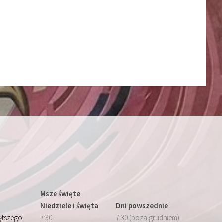
Msze święte
Niedziele i święta
Dni powszednie
iętszego
7:30
7:30 (poza grudniem)