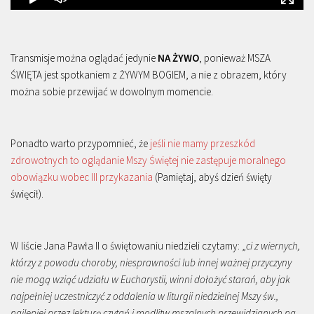
Transmisje można oglądać jedynie
NA ŻYWO
, ponieważ MSZA
ŚWIĘTA jest spotkaniem z ŻYWYM BOGIEM, a nie z obrazem, który
można sobie przewijać w dowolnym momencie.
Ponadto warto przypomnieć, że
jeśli nie mamy przeszkód
zdrowotnych to oglądanie Mszy Świętej nie zastępuje moralnego
obowiązku wobec III przykazania
(Pamiętaj, abyś dzień święty
święcił).
W liście Jana Pawła II o świętowaniu niedzieli czytamy: „
ci z wiernych,
którzy z powodu choroby, niesprawności lub innej ważnej przyczyny
nie mogą wziąć udziału w Eucharystii, winni dołożyć starań, aby jak
najpełniej uczestniczyć z oddalenia w liturgii niedzielnej Mszy św.,
najlepiej przez lekturę czytań i modlitw mszalnych przewidzianych na