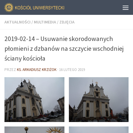
AKTUALNOŚCI
/
MULTIMEDIA
/
ZDJĘCIA
2019-02-14 – Usuwanie skorodowanych
płomieni z dzbanów na szczycie wschodniej
ściany kościoła
PRZEZ
KS. ARKADIUSZ KRZIŻOK
·
16 LUTEGO 2019