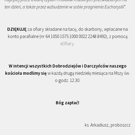
ten dzień, a także przez wzbudzenie w sobie pragnienia Eucharystii
”.
DZIĘKUJĘ
za ofiary składane na tacę, do skarbony, wpłacane na
konto parafialne (nr 64 1050 1575 1000 0022 2248 8492), z pomocą
eOfiary
.
W intencji wszystkich Dobrodziejów i Darczyńców naszego
kościoła modlimy się
w każdą drugą niedzielę miesiąca na Mszy św.
o godz. 12.30.
Bóg zapłać!
ks. Arkadiusz, proboszcz