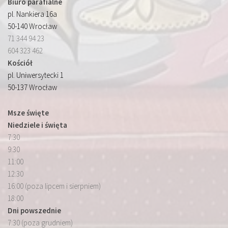
Biuro parafialne
pl. Nankiera 16a
50-140 Wrocław
71 344 94 23
604 323 462
Kościół
pl. Uniwersytecki 1
50-137 Wrocław
Msze święte
Niedziele i święta
7:30
9:30
11:00
12:30
16:00 (poza lipcem i sierpniem)
18:00
Dni powszednie
7:30 (poza grudniem)