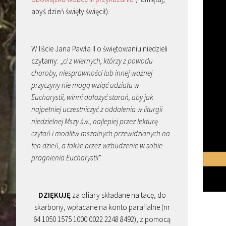
abyś dzień święty święcił).
W liście Jana Pawła II o świętowaniu niedzieli
czytamy: „
ci z wiernych, którzy z powodu
choroby, niesprawności lub innej ważnej
przyczyny nie mogą wziąć udziału w
Eucharystii, winni dołożyć starań, aby jak
najpełniej uczestniczyć z oddalenia w liturgii
niedzielnej Mszy św., najlepiej przez lekturę
czytań i modlitw mszalnych przewidzianych na
ten dzień, a także przez wzbudzenie w sobie
pragnienia Eucharystii
”.
DZIĘKUJĘ
za ofiary składane na tacę, do
skarbony, wpłacane na konto parafialne (nr
64 1050 1575 1000 0022 2248 8492), z pomocą