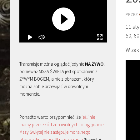
PRZEZ
11 sty
50, 60
W zakr
Transmisje można oglądać jedynie
NA ŻYWO
,
ponieważ MSZA ŚWIĘTA jest spotkaniem z
ŻYWYM BOGIEM, a nie z obrazem, który
można sobie przewijać w dowolnym
momencie.
Ponadto warto przypomnieć, że
jeśli nie
mamy przeszkód zdrowotnych to oglądanie
Mszy Świętej nie zastępuje moralnego
obowiązku wobec III przykazania
(Pamiętaj,