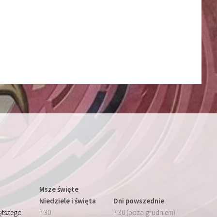
Msze święte
Niedziele i święta
Dni powszednie
iętszego
7:30
7:30 (poza grudniem)