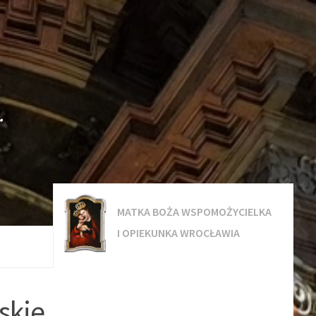
.
MATKA BOŻA WSPOMOŻYCIELKA
I OPIEKUNKA WROCŁAWIA
skie