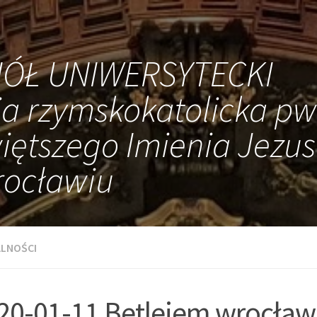
IÓŁ UNIWERSYTECKI
ia rzymskokatolicka pw
iętszego Imienia Jezus
ocławiu
LNOŚCI
20-01-11 Betlejem wrocław