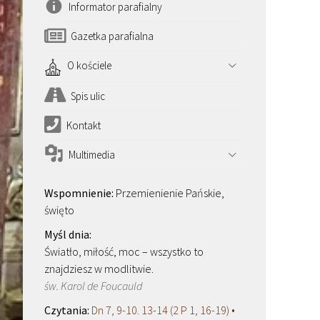
Informator parafialny
Gazetka parafialna
O kościele
Spis ulic
Kontakt
Multimedia
Przemienienie Pańskie,
święto
Światło, miłość, moc – wszystko to
znajdziesz w modlitwie.
św. Karol de Foucauld
Dn 7, 9-10. 13-14 (2 P 1, 16-19) •