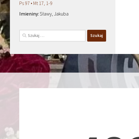
Ps 97 • Mt 17, 1-9
Sławy, Jakuba
Szukaj: