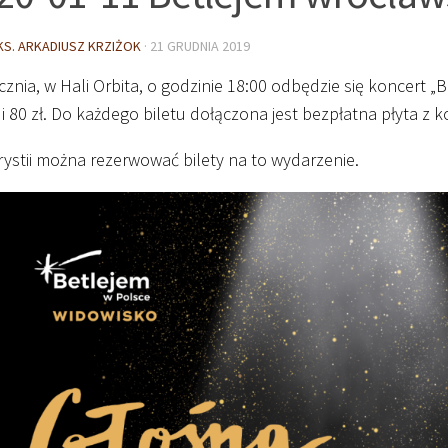
KS. ARKADIUSZ KRZIŻOK
·
21 GRUDNIA 2019
cznia, w Hali Orbita, o godzinie 18:00 odbędzie się koncert „B
 i 80 zł. Do każdego biletu dołączona jest bezpłatna płyta z 
ystii można rezerwować bilety na to wydarzenie.