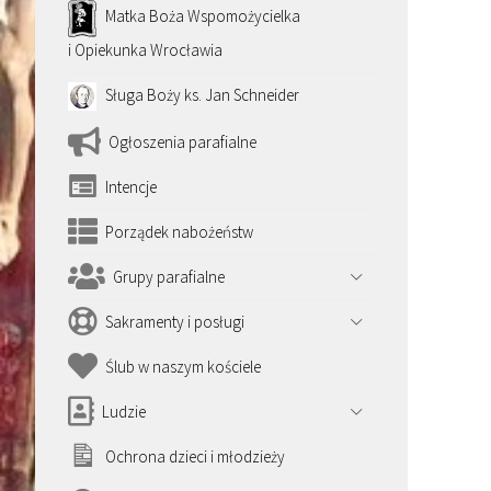
Matka Boża Wspomożycielka
i Opiekunka Wrocławia
Sługa Boży ks. Jan Schneider
Ogłoszenia parafialne
Intencje
Porządek nabożeństw
Grupy parafialne
Sakramenty i posługi
Ślub w naszym kościele
Ludzie
Ochrona dzieci i młodzieży