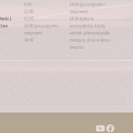
9:30
16:00 (poza lipcem i
11:00
sierpniem)
tecki 1
12:30
18:00 (tylko w:
cław
16:00 (poza lipcem i
uroczystości, każdy
sierpniem)
wtorek, pierwsze piątki
18:00
miesiąca, oraz w lipcu i
sierpniu