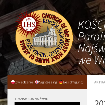
KOŚC
Paraf
Najśw
we Wr
Zwiedzanie
Sightseeing
Besichtigung
AKTUA
TRANSMISJA NA ŻYWO
20