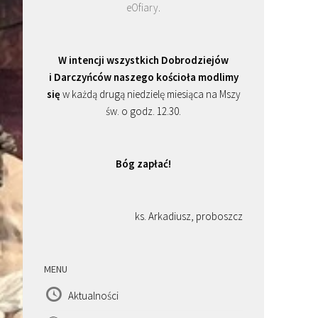
eOfiary
.
W intencji wszystkich Dobrodziejów
i Darczyńców naszego kościoła modlimy
się
w każdą drugą niedzielę miesiąca na Mszy
św. o godz. 12.30.
Bóg zapłać!
ks. Arkadiusz, proboszcz
MENU
Aktualności