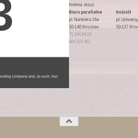
Imienia Jezus
Biuro parafialne
Kościół
pl. Nankiera 16a
pl. Uniwersy
50-140 Wrocław
50-137 Wro
71 344 94 23
604 323 462