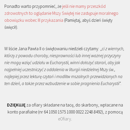
Ponadto warto przypomnieć, że
jeśli nie mamy przeszkód
zdrowotnych to oglądanie Mszy Świętej nie zastępuje moralnego
obowiązku wobec III przykazania
(Pamiętaj, abyś dzień święty
święcił).
W liście Jana Pawła II o świętowaniu niedzieli czytamy: „
ci z wiernych,
którzy z powodu choroby, niesprawności lub innej ważnej przyczyny
nie mogą wziąć udziału w Eucharystii, winni dołożyć starań, aby jak
najpełniej uczestniczyć z oddalenia w liturgii niedzielnej Mszy św.,
najlepiej przez lekturę czytań i modlitw mszalnych przewidzianych na
ten dzień, a także przez wzbudzenie w sobie pragnienia Eucharystii
”.
DZIĘKUJĘ
za ofiary składane na tacę, do skarbony, wpłacane na
konto parafialne (nr 64 1050 1575 1000 0022 2248 8492), z pomocą
eOfiary
.