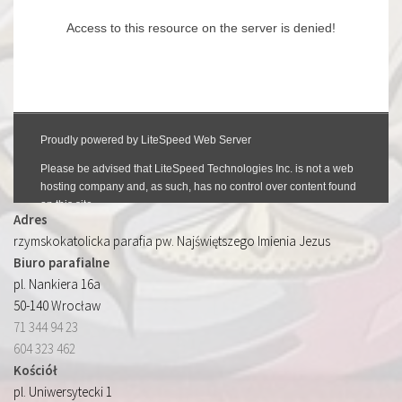
Adres
rzymskokatolicka parafia pw. Najświętszego Imienia Jezus
Biuro parafialne
pl. Nankiera 16a
50-140 Wrocław
71 344 94 23
604 323 462
Kościół
pl. Uniwersytecki 1