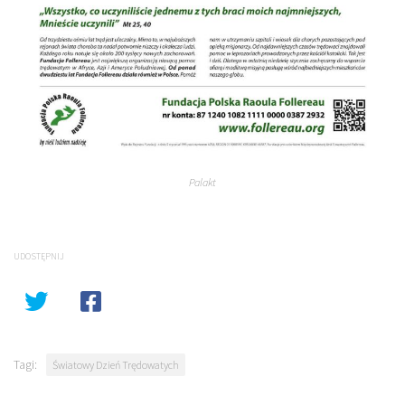
Palakt
UDOSTĘPNIJ
Tagi:
Światowy Dzień Trędowatych