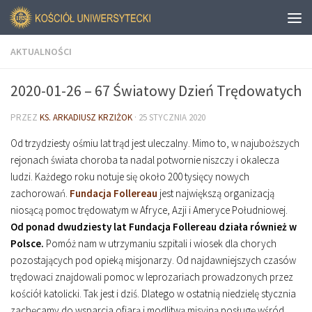
AKTUALNOŚCI
2020-01-26 – 67 Światowy Dzień Trędowatych
PRZEZ
KS. ARKADIUSZ KRZIŻOK
·
25 STYCZNIA 2020
Od trzydziesty ośmiu lat trąd jest uleczalny. Mimo to, w najuboższych
rejonach świata choroba ta nadal potwornie niszczy i okalecza
ludzi. Każdego roku notuje się około 200 tysięcy nowych
zachorowań.
Fundacja Follereau
jest największą organizacją
niosącą pomoc trędowatym w Afryce, Azji i Ameryce Południowej.
Od ponad dwudziesty lat Fundacja Follereau działa również w
Polsce.
Pomóż nam w utrzymaniu szpitali i wiosek dla chorych
pozostających pod opieką misjonarzy. Od najdawniejszych czasów
trędowaci znajdowali pomoc w leprozariach prowadzonych przez
kościół katolicki. Tak jest i dziś. Dlatego w ostatnią niedzielę stycznia
zachęcamy do wsparcia ofiarą i modlitwą misyjną posługę wśród