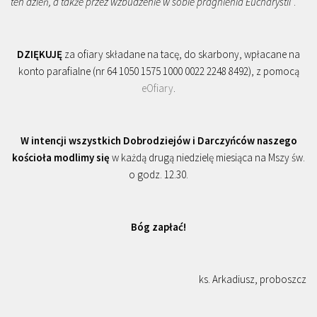
ten dzień, a także przez wzbudzenie w sobie pragnienia Eucharystii
”.
DZIĘKUJĘ
za ofiary składane na tacę, do skarbony, wpłacane na
konto parafialne (nr 64 1050 1575 1000 0022 2248 8492), z pomocą
eOfiary
.
W intencji wszystkich Dobrodziejów i Darczyńców naszego
kościoła modlimy się
w każdą drugą niedzielę miesiąca na Mszy św.
o godz. 12.30.
Bóg zapłać!
ks. Arkadiusz, proboszcz