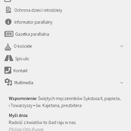
Ochrona dzieci i młodzieży
Informator parafialny
Gazetka parafialna
O kościele
Spis ulic
Kontakt
Multimedia
Świętych męczenników Sykstusa II, papieża,
i Towarzyszy • św. Kajetana, prezbitera
Radość z kwiatów to ślad raju w nas.
Philipp Otto Runge