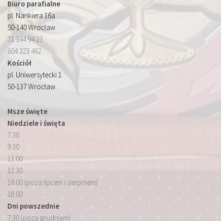
Biuro parafialne
pl. Nankiera 16a
50-140 Wrocław
71 344 94 23
604 323 462
Kościół
pl. Uniwersytecki 1
50-137 Wrocław
Msze święte
Niedziele i święta
7:30
9:30
11:00
12:30
16:00 (poza lipcem i sierpniem)
18:00
Dni powszednie
7:30 (poza grudniem)