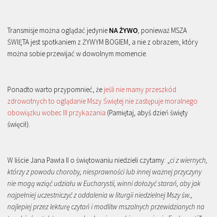
Transmisje można oglądać jedynie
NA ŻYWO
, ponieważ MSZA
ŚWIĘTA jest spotkaniem z ŻYWYM BOGIEM, a nie z obrazem, który
można sobie przewijać w dowolnym momencie.
Ponadto warto przypomnieć, że
jeśli nie mamy przeszkód
zdrowotnych to oglądanie Mszy Świętej nie zastępuje moralnego
obowiązku wobec III przykazania
(Pamiętaj, abyś dzień święty
święcił).
W liście Jana Pawła II o świętowaniu niedzieli czytamy: „
ci z wiernych,
którzy z powodu choroby, niesprawności lub innej ważnej przyczyny
nie mogą wziąć udziału w Eucharystii, winni dołożyć starań, aby jak
najpełniej uczestniczyć z oddalenia w liturgii niedzielnej Mszy św.,
najlepiej przez lekturę czytań i modlitw mszalnych przewidzianych na