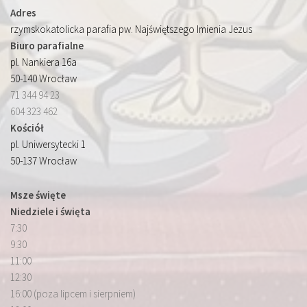
Adres
rzymskokatolicka parafia pw. Najświętszego Imienia Jezus
Biuro parafialne
pl. Nankiera 16a
50-140 Wrocław
71 344 94 23
604 323 462
Kościół
pl. Uniwersytecki 1
50-137 Wrocław
Msze święte
Niedziele i święta
7:30
9:30
11:00
12:30
16:00 (poza lipcem i sierpniem)