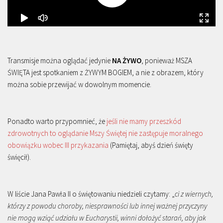
Transmisje można oglądać jedynie
NA ŻYWO
, ponieważ MSZA
ŚWIĘTA jest spotkaniem z ŻYWYM BOGIEM, a nie z obrazem, który
można sobie przewijać w dowolnym momencie.
Ponadto warto przypomnieć, że
jeśli nie mamy przeszkód
zdrowotnych to oglądanie Mszy Świętej nie zastępuje moralnego
obowiązku wobec III przykazania
(Pamiętaj, abyś dzień święty
święcił).
W liście Jana Pawła II o świętowaniu niedzieli czytamy: „
ci z wiernych,
którzy z powodu choroby, niesprawności lub innej ważnej przyczyny
nie mogą wziąć udziału w Eucharystii, winni dołożyć starań, aby jak