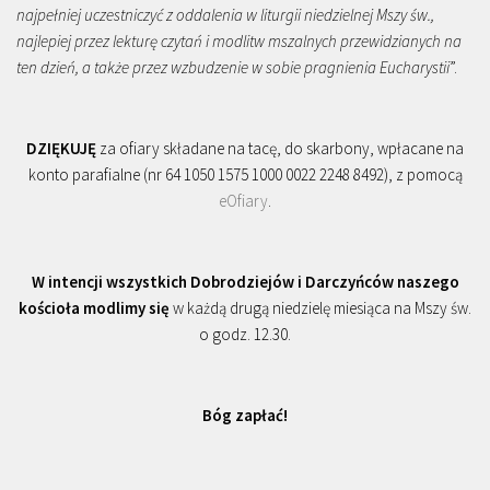
najpełniej uczestniczyć z oddalenia w liturgii niedzielnej Mszy św.,
najlepiej przez lekturę czytań i modlitw mszalnych przewidzianych na
ten dzień, a także przez wzbudzenie w sobie pragnienia Eucharystii
”.
DZIĘKUJĘ
za ofiary składane na tacę, do skarbony, wpłacane na
konto parafialne (nr 64 1050 1575 1000 0022 2248 8492), z pomocą
eOfiary
.
W intencji wszystkich Dobrodziejów i Darczyńców naszego
kościoła modlimy się
w każdą drugą niedzielę miesiąca na Mszy św.
o godz. 12.30.
Bóg zapłać!