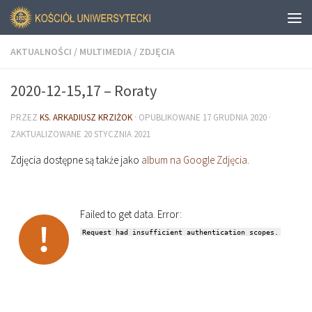
AKTUALNOŚCI
/
MULTIMEDIA
/
ZDJĘCIA
2020-12-15,17 – Roraty
PRZEZ
KS. ARKADIUSZ KRZIŻOK
· OPUBLIKOWANE
17 GRUDNIA 2020
·
ZAKTUALIZOWANE
20 STYCZNIA 2021
Zdjęcia dostępne są także jako
album na Google Zdjęcia
.
Failed to get data. Error:
Request had insufficient authentication scopes.