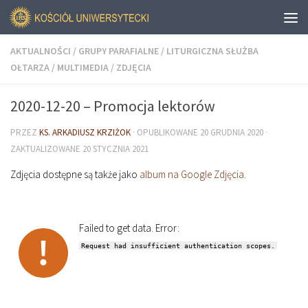
AKTUALNOŚCI
/
GRUPY PARAFIALNE
/
LITURGICZNA SŁUŻBA
OŁTARZA
/
MULTIMEDIA
/
ZDJĘCIA
2020-12-20 – Promocja lektorów
PRZEZ
KS. ARKADIUSZ KRZIŻOK
· OPUBLIKOWANE
20 GRUDNIA 2020
·
ZAKTUALIZOWANE
20 STYCZNIA 2021
Zdjęcia dostępne są także jako
album na Google Zdjęcia
.
Failed to get data. Error:
Request had insufficient authentication scopes.