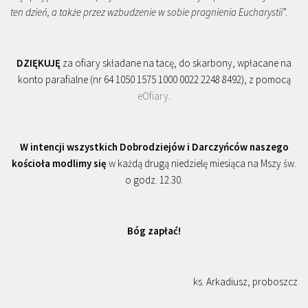
ten dzień, a także przez wzbudzenie w sobie pragnienia Eucharystii
”.
DZIĘKUJĘ
za ofiary składane na tacę, do skarbony, wpłacane na
konto parafialne (nr 64 1050 1575 1000 0022 2248 8492), z pomocą
eOfiary
.
W intencji wszystkich Dobrodziejów i Darczyńców naszego
kościoła modlimy się
w każdą drugą niedzielę miesiąca na Mszy św.
o godz. 12.30.
Bóg zapłać!
ks. Arkadiusz, proboszcz