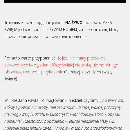
Transmisje można oglądać jedynie
NA ŻYWO
, ponieważ MSZA
ŚWIĘTA jest spotkaniem z ŻYWYM BOGIEM, a nie z obrazem, który
można sobie przewijać w dowolnym momencie.
Ponadto warto przypomnieć, że
jeśli nie mamy przeszkód
zdrowotnych to oglądanie Mszy Świętej nie zastępuje moralnego
obowiązku wobec III przykazania
(Pamiętaj, abyś dzień święty
święcił).
W liście Jana Pawła II o świętowaniu niedzieli czytamy: „
ci z wiernych,
którzy z powodu choroby, niesprawności lub innej ważnej przyczyny
nie mogą wziąć udziału w Eucharystii, winni dołożyć starań, aby jak
najpełniej uczestniczyć z oddalenia w liturgii niedzielnej Mszy św.,
najlepiej przez lekturę czytań i modlitw mszalnych przewidzianych na