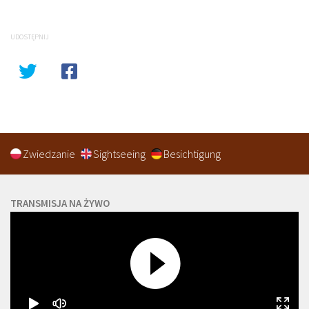
UDOSTĘPNIJ
Zwiedzanie
Sightseeing
Besichtigung
TRANSMISJA NA ŻYWO