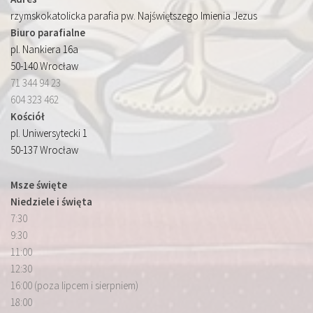
rzymskokatolicka parafia pw. Najświętszego Imienia Jezus
Biuro parafialne
pl. Nankiera 16a
50-140 Wrocław
71 344 94 23
604 323 462
Kościół
pl. Uniwersytecki 1
50-137 Wrocław
Msze święte
Niedziele i święta
7:30
9:30
11:00
12:30
16:00 (poza lipcem i sierpniem)
18:00