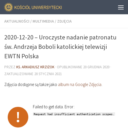
AKTUALNOŚCI
/
MULTIMEDIA
/
ZDJĘCIA
2020-12-20 – Uroczyste nadanie patronatu
św. Andrzeja Boboli katolickiej telewizji
EWTN Polska
PRZEZ
KS. ARKADIUSZ KRZIŻOK
· OPUBLIKOWANE
20 GRUDNIA 2020
·
ZAKTUALIZOWANE
20 STYCZNIA 2021
Zdjęcia dostępne są także jako
album na Google Zdjęcia
.
Failed to get data. Error:
Request had insufficient authentication scopes.