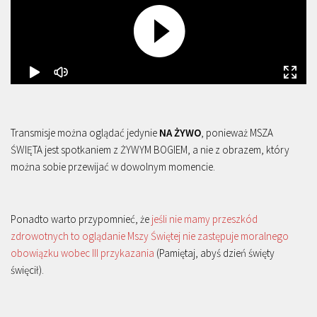
Transmisje można oglądać jedynie
NA ŻYWO
, ponieważ MSZA
ŚWIĘTA jest spotkaniem z ŻYWYM BOGIEM, a nie z obrazem, który
można sobie przewijać w dowolnym momencie.
Ponadto warto przypomnieć, że
jeśli nie mamy przeszkód
zdrowotnych to oglądanie Mszy Świętej nie zastępuje moralnego
obowiązku wobec III przykazania
(Pamiętaj, abyś dzień święty
święcił).