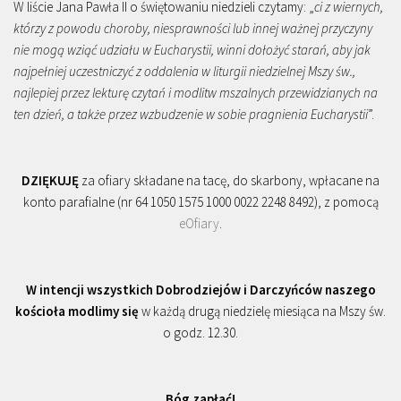
W liście Jana Pawła II o świętowaniu niedzieli czytamy: „
ci z wiernych,
którzy z powodu choroby, niesprawności lub innej ważnej przyczyny
nie mogą wziąć udziału w Eucharystii, winni dołożyć starań, aby jak
najpełniej uczestniczyć z oddalenia w liturgii niedzielnej Mszy św.,
najlepiej przez lekturę czytań i modlitw mszalnych przewidzianych na
ten dzień, a także przez wzbudzenie w sobie pragnienia Eucharystii
”.
DZIĘKUJĘ
za ofiary składane na tacę, do skarbony, wpłacane na
konto parafialne (nr 64 1050 1575 1000 0022 2248 8492), z pomocą
eOfiary
.
W intencji wszystkich Dobrodziejów i Darczyńców naszego
kościoła modlimy się
w każdą drugą niedzielę miesiąca na Mszy św.
o godz. 12.30.
Bóg zapłać!