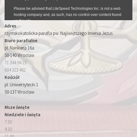
Adres
rzymskokatolicka parafia pw. Najświętszego Imienia Jezus
Biuro parafialne
pl. Nankiera 16a
50-140 Wrocław
71 344 94 23
604 323 462
Kościół
pl. Uniwersytecki 1
50-137 Wrocław
Msze święte
Niedziele i święta
7:30
9:30
11:00