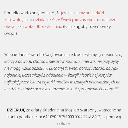
Ponadto warto przypomnieć, że
jeśli nie mamy przeszkód
zdrowotnych to oglądanie Mszy Świętej nie zastępuje moralnego
obowiązku wobec III przykazania
(Pamiętaj, abyś dzień święty
święcił).
W liście Jana Pawła II o świętowaniu niedzieli czytamy: „
ci z wiernych,
którzy z powodu choroby, niesprawności lub innej ważnej przyczyny
nie mogą wziąć udziału w Eucharystii, winni dołożyć starań, aby jak
najpełniej uczestniczyć z oddalenia w liturgii niedzielnej Mszy św.,
najlepiej przez lekturę czytań i modlitw mszalnych przewidzianych na
ten dzień, a także przez wzbudzenie w sobie pragnienia Eucharystii
”.
DZIĘKUJĘ
za ofiary składane na tacę, do skarbony, wpłacane na
konto parafialne (nr 64 1050 1575 1000 0022 2248 8492), z pomocą
eOfiary
.