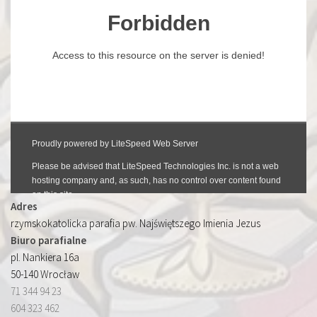
Adres
rzymskokatolicka parafia pw. Najświętszego Imienia Jezus
Biuro parafialne
pl. Nankiera 16a
50-140 Wrocław
71 344 94 23
604 323 462