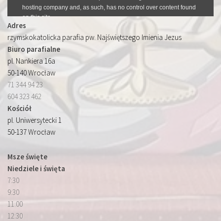
Adres
rzymskokatolicka parafia pw. Najświętszego Imienia Jezus
Biuro parafialne
pl. Nankiera 16a
50-140 Wrocław
71 344 94 23
604 323 462
Kościół
pl. Uniwersytecki 1
50-137 Wrocław
Msze święte
Niedziele i święta
7:30
9:30
11:00
12:30