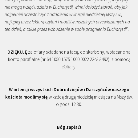
nie mogą wziąć udziału w Eucharystii, winni dołożyć starań, aby jak
najpełniej uczestniczyć z oddalenia w liturgii niedzielnej Mszy św.,
najlepiej przez lekturę czytań i modlitw mszalnych przewidzianych na
ten dzień, a także przez wzbudzenie w sobie pragnienia Eucharystii
”.
DZIĘKUJĘ
za ofiary składane na tacę, do skarbony, wpłacane na
konto parafialne (nr 64 1050 1575 1000 0022 2248 8492), z pomocą
eOfiary
.
W intencji wszystkich Dobrodziejów i Darczyńców naszego
kościoła modlimy się
w każdą drugą niedzielę miesiąca na Mszy św.
o godz. 12.30.
Bóg zapłać!