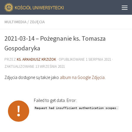
MULTIMEDIA
/
ZDJĘCIA
2021-03-14 – Pożegnanie ks. Tomasza
Gospodaryka
PRZEZ
KS. ARKADIUSZ KRZIŻOK
· OPUBLIKOWANE
1 SIERPNIA 2021
·
ZAKTUALIZOWANE
13 WRZEŚNIA 2021
Zdjęcia dostępne są także jako
album na Google Zdjęcia
.
Failed to get data. Error:
Request had insufficient authentication scopes.