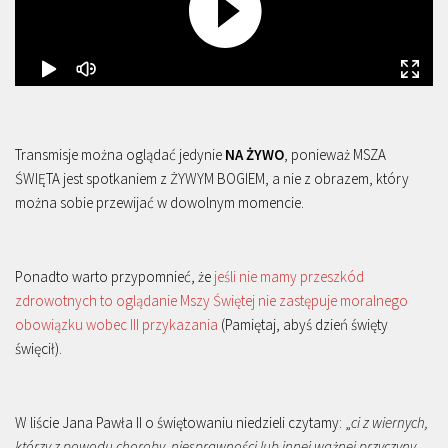
Transmisje można oglądać jedynie
NA ŻYWO
, ponieważ MSZA
ŚWIĘTA jest spotkaniem z ŻYWYM BOGIEM, a nie z obrazem, który
można sobie przewijać w dowolnym momencie.
Ponadto warto przypomnieć, że
jeśli nie mamy przeszkód
zdrowotnych to oglądanie Mszy Świętej nie zastępuje moralnego
obowiązku wobec III przykazania
(Pamiętaj, abyś dzień święty
święcił).
W liście Jana Pawła II o świętowaniu niedzieli czytamy: „
ci z wiernych,
którzy z powodu choroby, niesprawności lub innej ważnej przyczyny