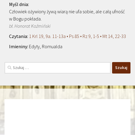
Człowiek ożywiony żywą wiarą nie ufa sobie, ale całą ufność
w Bogu pokłada.
bł. Honorat Koźmiński
1 Krl 19, 9a. 11-13a • Ps 85 • Rz 9, 1-5 • Mt 14, 22-33
Edyty, Romualda
Szukaj: