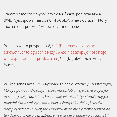
Transmisje można oglądać jedynie
NA ŻYWO
, ponieważ MSZA
ŚWIĘTA jest spotkaniem z ŻYWYM BOGIEM, a nie z obrazem, który
można sobie przewijać w dowolnym momencie.
Ponadto warto przypomnieć, że
jeśli nie mamy przeszkód
zdrowotnych to oglądanie Mszy Świętej nie zastępuje moralnego
obowiązku wobec III przykazania
(Pamiętaj, abyś dzień święty
święcił).
W liście Jana Pawła II o świętowaniu niedzieli czytamy: „
ci z wiernych,
którzy z powodu choroby, niesprawności lub innej ważnej przyczyny
nie mogą wziąć udziału w Eucharystii, winni dołożyć starań, aby jak
najpełniej uczestniczyć z oddalenia w liturgii niedzielnej Mszy św.,
najlepiej przez lekturę czytań i modlitw mszalnych przewidzianych na
ten dzień, a także przez wzbudzenie w sobie pragnienia Eucharystii
”.