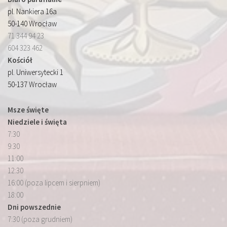
pl. Nankiera 16a
50-140 Wrocław
71 344 94 23
604 323 462
Kościół
pl. Uniwersytecki 1
50-137 Wrocław
Msze święte
Niedziele i święta
7:30
9:30
11:00
12:30
16:00 (poza lipcem i sierpniem)
18:00
Dni powszednie
7:30 (poza grudniem)