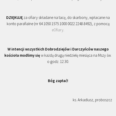
DZIĘKUJĘ
za ofiary składane na tacę, do skarbony, wpłacane na
konto parafialne (nr 64 1050 1575 1000 0022 2248 8492), z pomocą
eOfiary
.
W intencji wszystkich Dobrodziejów i Darczyńców naszego
kościoła modlimy się
w każdą drugą niedzielę miesiąca na Mszy św.
o godz. 12.30.
Bóg zapłać!
ks. Arkadiusz, proboszcz