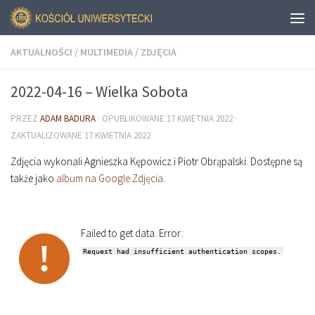
AKTUALNOŚCI
/
MULTIMEDIA
/
ZDJĘCIA
2022-04-16 – Wielka Sobota
PRZEZ
ADAM BADURA
· OPUBLIKOWANE
17 KWIETNIA 2022
·
ZAKTUALIZOWANE
17 KWIETNIA 2022
Zdjęcia wykonali Agnieszka Kępowicz i Piotr Obrąpalski. Dostępne są
także jako
album na Google Zdjęcia
.
Failed to get data. Error:
Request had insufficient authentication scopes.