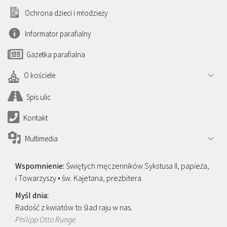
Ochrona dzieci i młodzieży
Informator parafialny
Gazetka parafialna
O kościele
Spis ulic
Kontakt
Multimedia
Świętych męczenników Sykstusa II, papieża,
i Towarzyszy • św. Kajetana, prezbitera
Radość z kwiatów to ślad raju w nas.
Philipp Otto Runge