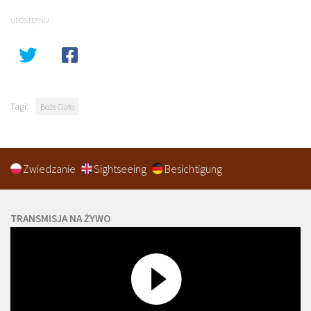
UDOSTĘPNIJ
Tagi:
Boże Ciało
Zwiedzanie
Sightseeing
Besichtigung
TRANSMISJA NA ŻYWO