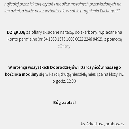
najlepiej przez lekturę czytań i modlitw mszalnych przewidzianych na
ten dzień, a także przez wzbudzenie w sobie pragnienia Eucharystii
”.
DZIĘKUJĘ
za ofiary składane na tacę, do skarbony, wpłacane na
konto parafialne (nr 64 1050 1575 1000 0022 2248 8492), z pomocą
eOfiary
.
W intencji wszystkich Dobrodziejów i Darczyńców naszego
kościoła modlimy się
w każdą drugą niedzielę miesiąca na Mszy św.
o godz. 12.30.
Bóg zapłać!
ks. Arkadiusz, proboszcz