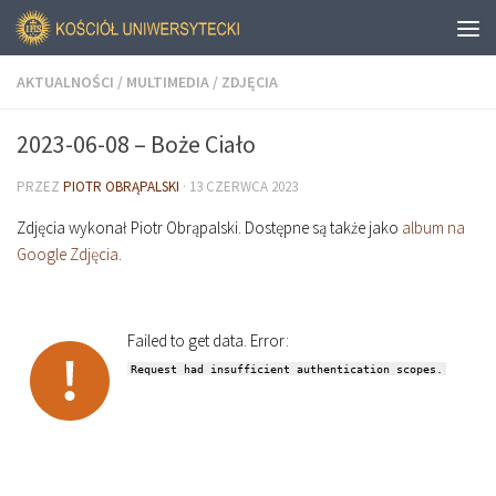
AKTUALNOŚCI
/
MULTIMEDIA
/
ZDJĘCIA
2023-06-08 – Boże Ciało
PRZEZ
PIOTR OBRĄPALSKI
·
13 CZERWCA 2023
Zdjęcia wykonał Piotr Obrąpalski. Dostępne są także jako
album na
Google Zdjęcia
.
Failed to get data. Error:
Request had insufficient authentication scopes.