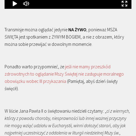
Transmisje można oglądać jedynie
NA ŻYWO
, ponieważ MSZA
ŚWIĘTA jest spotkaniem z ŻYWYM BOGIEM, a nie z obrazem, który
można sobie przewijać w dowolnym momencie.
Ponadto warto przypomnieć, że
jeśli nie mamy przeszkód
zdrowotnych to oglądanie Mszy Świętej nie zastępuje moralnego
obowiązku wobec III przykazania
(Pamiętaj, abyś dzień święty
święcił).
W liście Jana Pawła II o świętowaniu niedzieli czytamy: „
ci z wiernych,
którzy z powodu choroby, niesprawności lub innej ważnej przyczyny
nie mogą wziąć udziału w Eucharystii, winni dołożyć starań, aby jak
najpełniej uczestniczyć z oddalenia w liturgii niedzielnej Mszy św.,