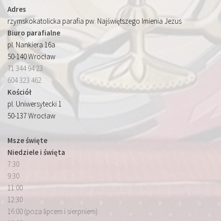
Adres
rzymskokatolicka parafia pw. Najświętszego Imienia Jezus
Biuro parafialne
pl. Nankiera 16a
50-140 Wrocław
71 344 94 23
604 323 462
Kościół
pl. Uniwersytecki 1
50-137 Wrocław
Msze święte
Niedziele i święta
7:30
9:30
11:00
12:30
16:00 (poza lipcem i sierpniem)