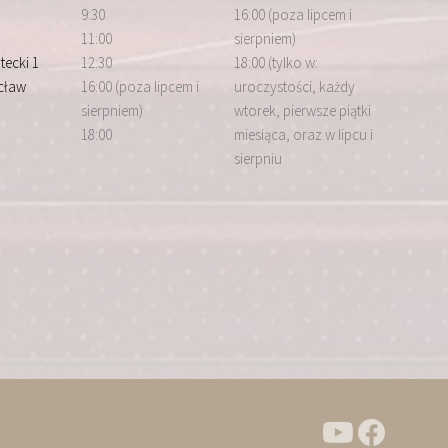
9:30
16:00 (poza lipcem i
11:00
sierpniem)
tecki 1
12:30
18:00 (tylko w:
cław
16:00 (poza lipcem i
uroczystości, każdy
sierpniem)
wtorek, pierwsze piątki
18:00
miesiąca, oraz w lipcu i
sierpniu