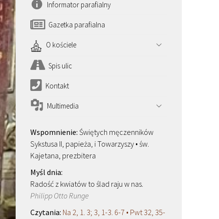
Informator parafialny
Gazetka parafialna
O kościele
Spis ulic
Kontakt
Multimedia
Świętych męczenników
Sykstusa II, papieża, i Towarzyszy • św.
Kajetana, prezbitera
Radość z kwiatów to ślad raju w nas.
Philipp Otto Runge
Na 2, 1. 3; 3, 1-3. 6-7 • Pwt 32, 35-