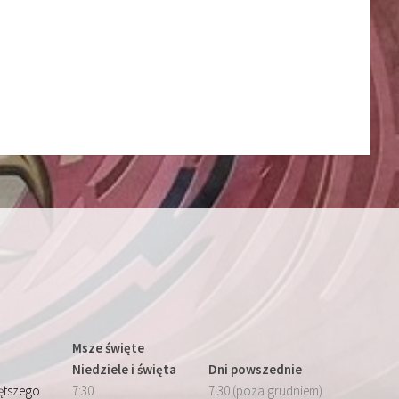
Msze święte
Niedziele i święta
Dni powszednie
iętszego
7:30
7:30 (poza grudniem)