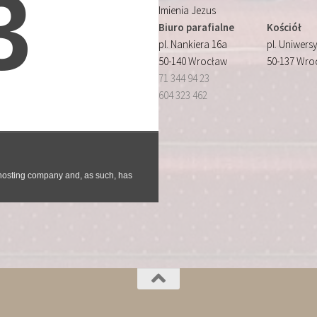
Imienia Jezus
Biuro parafialne
Kościół
pl. Nankiera 16a
pl. Uniwersy
50-140 Wrocław
50-137 Wro
71 344 94 23
604 323 462