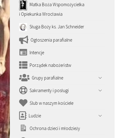
Matka Boża Wspomożycielka
i Opiekunka Wrocławia
Sługa Boży ks. Jan Schneider
Ogłoszenia parafialne
Intencje
Porządek nabożeństw
Grupy parafialne
Sakramenty i posługi
Ślub w naszym kościele
Ludzie
Ochrona dzieci i młodzieży