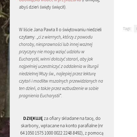
abyś dzień święty święcił).
Tagi:
W liście Jana Pawła II o świętowaniu niedzieli
czytamy: „
ci z wiernych, którzy z powodu
choroby, niesprawności lub innej ważnej
przyczyny nie mogą wziąć udziału w
Eucharystii, winni dołożyć starań, aby jak
najpełniej uczestniczyć z oddalenia w liturgii
niedzielnej Mszy św., najlepiej przez lekturę
czytań i modlitw mszalnych przewidzianych na
ten dzień, a także przez wzbudzenie w sobie
pragnienia Eucharystii
”.
DZIĘKUJĘ
za ofiary składane na tacę, do
skarbony, wpłacane na konto parafialne (nr
64 1050 1575 1000 0022 2248 8492), z pomocą