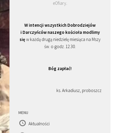
eOfiary
.
W intencji wszystkich Dobrodziejów
i Darczyńców naszego kościoła modlimy
się
w każdą drugą niedzielę miesiąca na Mszy
św. o godz. 12.30.
Bóg zapłać!
ks. Arkadiusz, proboszcz
MENU
Aktualności