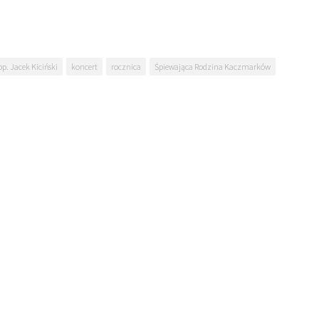
bp. Jacek Kiciński
koncert
rocznica
Śpiewająca Rodzina Kaczmarków