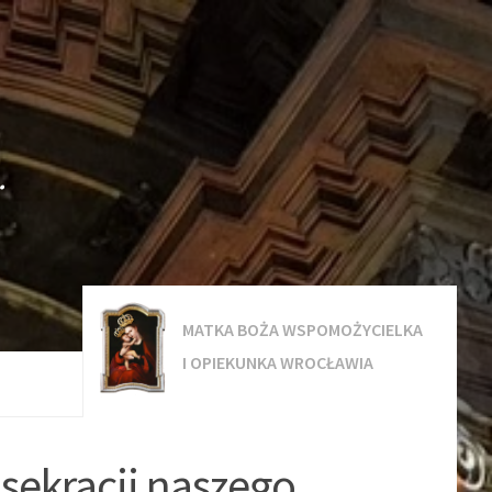
.
MATKA BOŻA WSPOMOŻYCIELKA
I OPIEKUNKA WROCŁAWIA
sekracji naszego