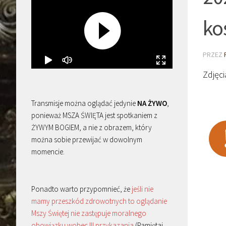
ko
PRZEZ
Zdjęc
Transmisje można oglądać jedynie
NA ŻYWO
,
ponieważ MSZA ŚWIĘTA jest spotkaniem z
ŻYWYM BOGIEM, a nie z obrazem, który
można sobie przewijać w dowolnym
momencie.
Ponadto warto przypomnieć, że
jeśli nie
mamy przeszkód zdrowotnych to oglądanie
Mszy Świętej nie zastępuje moralnego
obowiązku wobec III przykazania
(Pamiętaj,