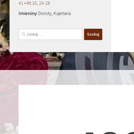
41 • Mt 16, 24-28
Doroty, Kajetana
Szukaj: