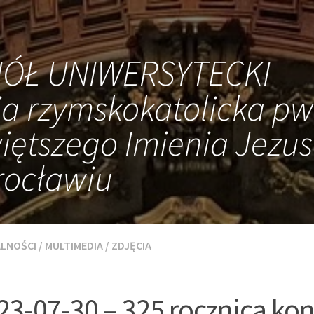
IÓŁ UNIWERSYTECKI
ia rzymskokatolicka pw
iętszego Imienia Jezus
ocławiu
LNOŚCI
/
MULTIMEDIA
/
ZDJĘCIA
23-07-30 – 325 rocznica kon