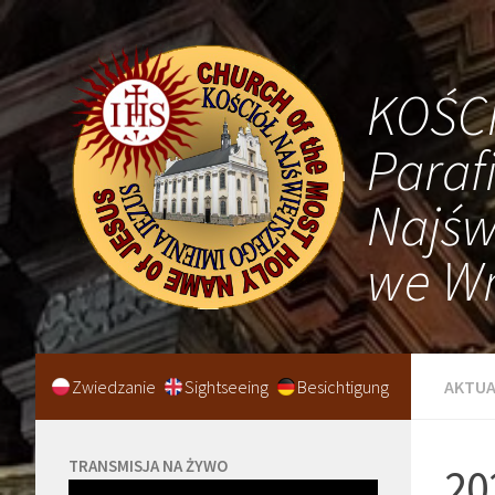
KOŚC
Paraf
Najśw
we Wr
Zwiedzanie
Sightseeing
Besichtigung
AKTUA
TRANSMISJA NA ŻYWO
20